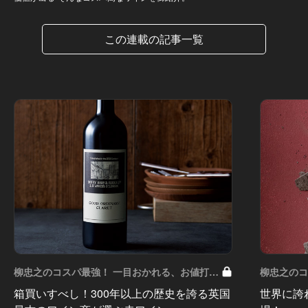
この連載の記事一覧
柳忠之のコスパ最強！ 一目おかれる、お値打ち
柳忠之のコ
ワイン Vol.6
ワイン Vol
箱買いすべし！300年以上の歴史を誇る英国
世界に誇