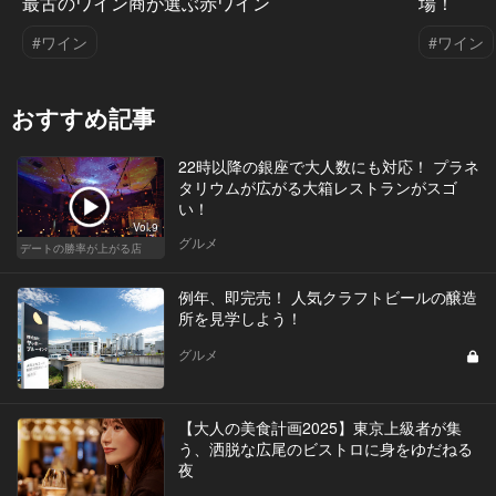
最古のワイン商が選ぶ赤ワイン
場！
#ワイン
#ワイン
おすすめ記事
22時以降の銀座で大人数にも対応！ プラネ
タリウムが広がる大箱レストランがスゴ
い！
Vol.9
グルメ
デートの勝率が上がる店
例年、即完売！ 人気クラフトビールの醸造
所を見学しよう！
グルメ
【大人の美食計画2025】東京上級者が集
う、洒脱な広尾のビストロに身をゆだねる
夜