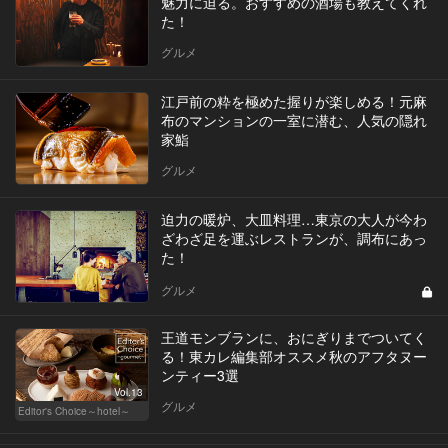
魅力に迫る。おすすめの酒場も教えてくれ
た！
グルメ
江戸前の粋を極めた握りが楽しめる！元麻
布のマンションの一室に潜む、人気の隠れ
家鮨
グルメ
迫力の暖炉、大皿料理…東京の大人が今わ
ざわざ足を運ぶレストランが、調布にあっ
た！
グルメ
王道モンブランに、おにぎりまでついてく
る！東カレ編集部オススメ秋のアフタヌー
ンティー3選
Vol.13
グルメ
Editor's Choice～hotel～