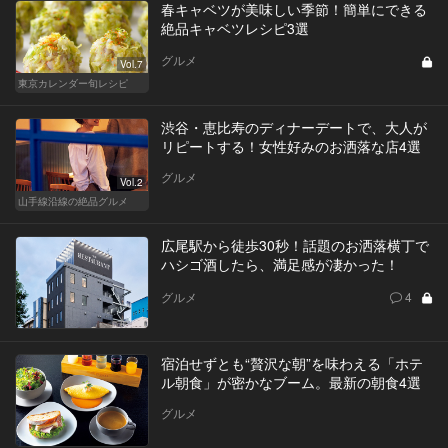
春キャベツが美味しい季節！簡単にできる
絶品キャベツレシピ3選
グルメ
Vol.7
東京カレンダー旬レシピ
渋谷・恵比寿のディナーデートで、大人が
リピートする！女性好みのお洒落な店4選
グルメ
Vol.2
山手線沿線の絶品グルメ
広尾駅から徒歩30秒！話題のお洒落横丁で
ハシゴ酒したら、満足感が凄かった！
グルメ
4
宿泊せずとも“贅沢な朝”を味わえる「ホテ
ル朝食」が密かなブーム。最新の朝食4選
グルメ