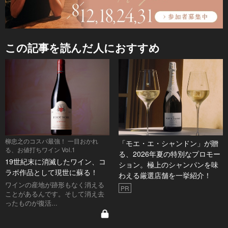
この記事を読んだ人におすすめ
柳忠之のコスパ最強！ 一目おかれ
「モエ・エ・シャンドン」が贈
る、お値打ちワイン Vol.1
る、2026年夏の特別なプロモー
19世紀末に消滅したワイン、コ
ション。極上のシャンパンを味
ラボ作品として現世に蘇る！
わえる厳選店舗を一挙紹介！
ワインの産地が跡形もなく消える
PR
ことがあるんです。そして消え去
ったものが復活...