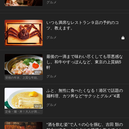
グルメ
いつも満席なレストラン９店の予約のコ
ツ、教えます。
グルメ
最後の一滴まで味わい尽くしても罪悪感な
し。和牛やすっぽんなど、東京の上質鍋5
軒
Vol.6
グルメ
背徳の年末、上質な年始。
ふと、無性に食べたくなる！港区で話題の
麺料理、カツ丼など“サクッとグルメ”4選
グルメ
Vol.6
定食・麺・丼！大人が満足できるサクッとグルメ
“酒を飲む姿”で人々の心を掴む、吉田 類の