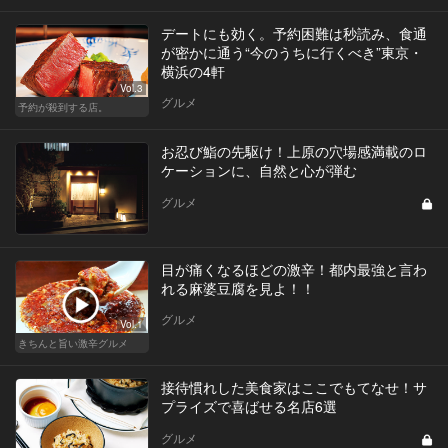
デートにも効く。予約困難は秒読み、食通
が密かに通う“今のうちに行くべき”東京・
横浜の4軒
Vol.3
グルメ
予約が殺到する店。
お忍び鮨の先駆け！上原の穴場感満載のロ
ケーションに、自然と心が弾む
グルメ
目が痛くなるほどの激辛！都内最強と言わ
れる麻婆豆腐を見よ！！
グルメ
Vol.1
きちんと旨い激辛グルメ
接待慣れした美食家はここでもてなせ！サ
プライズで喜ばせる名店6選
グルメ