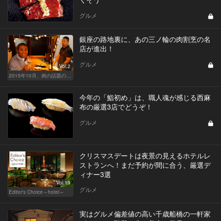
グルメ
銀座の路地裏に、あの三ノ輪の肉割烹の名
店が進出！
グルメ
Vol.2
2015年10月、肉の話題の新店を5日間連続連載でお届け！
今年の「鮨初め」は、職人魂が感じる西麻
布の厳選3店でどうぞ！
グルメ
クリスマスデートは夜景の見えるホテルレ
ストランへ！まだ予約が間に合う、厳選デ
ィナー3選
Vol.19
グルメ
Editor's Choice～hotel～
実はグルメ偏差値の高い千歳船橋の一軒家