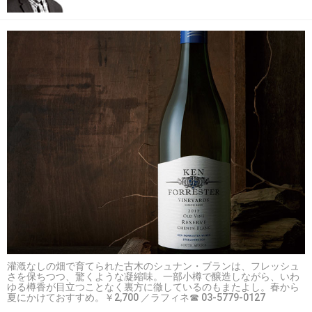
灌漑なしの畑で育てられた古木のシュナン・ブランは、フレッシュ
さを保ちつつ、驚くような凝縮味。一部小樽で醸造しながら、いわ
ゆる樽香が目立つことなく裏方に徹しているのもまたよし。春から
夏にかけておすすめ。￥2,700 ／ラフィネ☎ 03-5779-0127