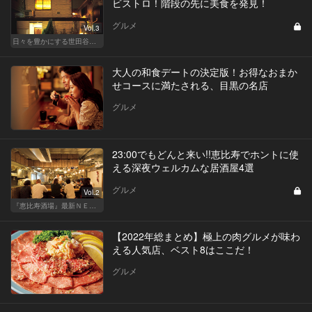
ビストロ！階段の先に美食を発見！
グルメ
Vol.3
日々を豊かにする世田谷の話題店
大人の和食デートの決定版！お得なおまか
せコースに満たされる、目黒の名店
グルメ
23:00でもどんと来い!!恵比寿でホントに使
える深夜ウェルカムな居酒屋4選
グルメ
Vol.2
『恵比寿酒場』最新ＮＥＷＳ！
【2022年総まとめ】極上の肉グルメが味わ
える人気店、ベスト8はここだ！
グルメ