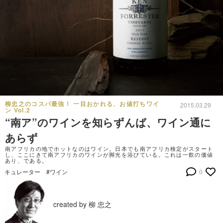
柳忠之のコスパ最強！ 一目おかれる、お値打ちワイ
2015.03.29
ン Vol.2
“南ア”のワインを知らずんば、ワイン通に
あらず
南アフリカの地でホットなのはワイン。日本でも南アフリカ検定がスタート
し、ここにきて南アフリカのワインが脚光を浴びている。これは一飲の価値
あり、である。
キュレーター
#ワイン
0
created by 柳 忠之