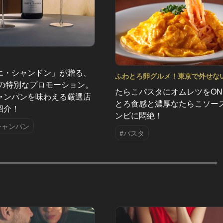
エ・シャンドン」が贈る、
ふわとろ卵グルメ！東京で外せな
夏の特別なプロモーション。
気店 Vol.6
たらこパスタにオムレツをO
ャンパンを味わえる厳選店
とろ食感と濃厚なたらこソー
紹介！
ンビに悶絶！
シャンパン
#パスタ