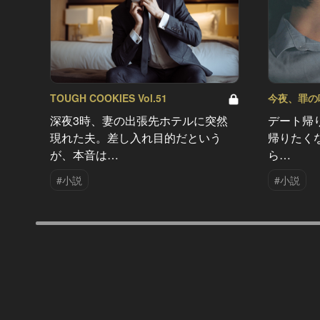
TOUGH COOKIES Vol.51
今夜、罪の味を
深夜3時、妻の出張先ホテルに突然
デート帰
現れた夫。差し入れ目的だという
帰りたく
が、本音は…
ら…
#小説
#小説