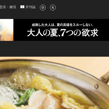
新のグルメ、洗練されたライフスタイル情報
恋活・婚活
月刊誌