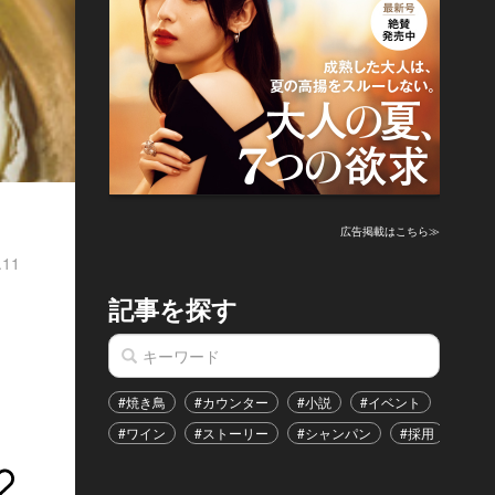
広告掲載はこちら≫
.11
記事を探す
#焼き鳥
#カウンター
#小説
#イベント
#港区
#ワイン
#ストーリー
#シャンパン
#採用
#恋