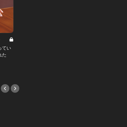
8
男と女の答えあわせ【A】 Vol.308
ってい
結婚願望ゼロだった27歳男性が、交
れた
際2年で突然プロポーズ。彼の心が
変わった“理由”とは
#小説