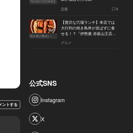
TOUGH COOKIES
恋愛
9
【贅沢な穴場ランチ】本店では
大行列の焼き鳥丼が並ばずに食
Vol.7
せる！？『伊勢廣 赤坂山王店』
焼き鳥が艶めいてきた
へ
グルメ
公式SNS
Instagram
メントする
X