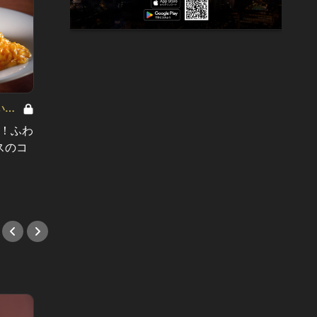
Editor'
横浜でまったり昼飲みデートが楽し
たっぷ
い人
める、おしゃれな人気店4選！
気アッ
N！ふわ
2024
#デート
スのコ
#テイ