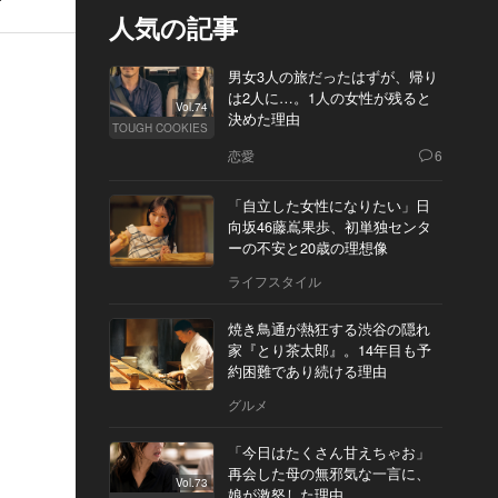
人気の記事
男女3人の旅だったはずが、帰り
は2人に…。1人の女性が残ると
Vol.74
決めた理由
TOUGH COOKIES
恋愛
6
「自立した女性になりたい」日
向坂46藤嶌果歩、初単独センタ
ーの不安と20歳の理想像
ライフスタイル
焼き鳥通が熱狂する渋谷の隠れ
家『とり茶太郎』。14年目も予
約困難であり続ける理由
グルメ
「今日はたくさん甘えちゃお」
再会した母の無邪気な一言に、
Vol.73
娘が激怒した理由