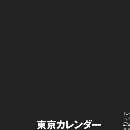
TO
ヘ
広
東