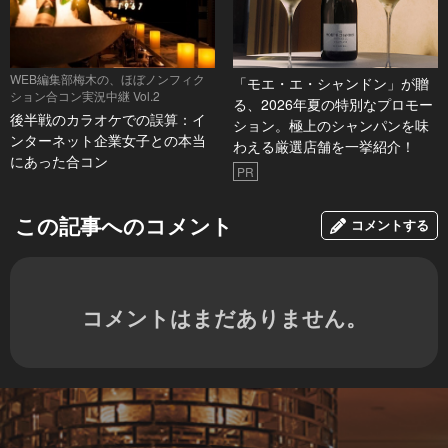
WEB編集部梅木の、ほぼノンフィク
「モエ・エ・シャンドン」が贈
ション合コン実況中継 Vol.2
る、2026年夏の特別なプロモー
後半戦のカラオケでの誤算：イ
ション。極上のシャンパンを味
ンターネット企業女子との本当
わえる厳選店舗を一挙紹介！
にあった合コン
PR
この記事へのコメント
コメントする
コメントはまだありません。