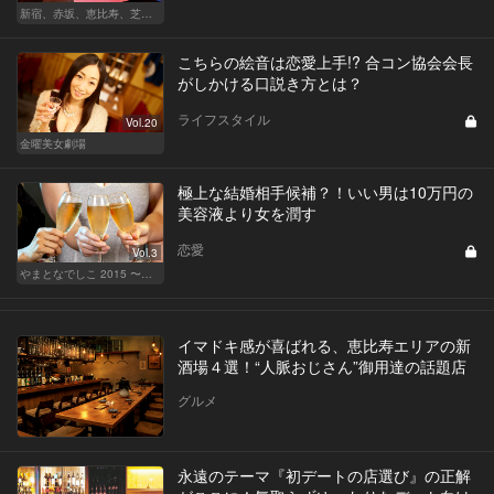
新宿、赤坂、恵比寿、芝公園、中目黒！都内最強のデートスポット5選
こちらの絵音は恋愛上手!? 合コン協会会長
がしかける口説き方とは？
ライフスタイル
Vol.20
金曜美女劇場
極上な結婚相手候補？！いい男は10万円の
美容液より女を潤す
恋愛
Vol.3
やまとなでしこ 2015 〜極上の結婚〜
イマドキ感が喜ばれる、恵比寿エリアの新
酒場４選！“人脈おじさん”御用達の話題店
グルメ
永遠のテーマ『初デートの店選び』の正解