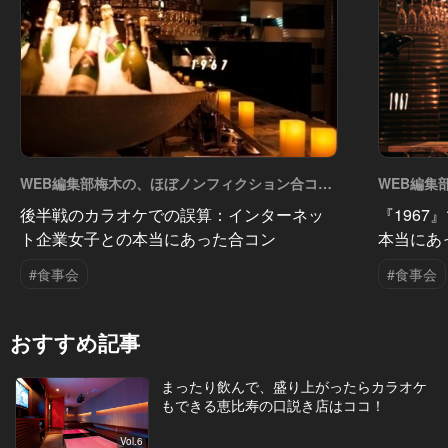
WEB編集部梅木の、ほぼノンフィクション合コン
WEB編集
実況中継 Vol.2
実況中継 Vo
後半戦のカラオケでの誤算：インターネッ
『196
ト企業女子との本当にあった合コン
本当にあ
#食事会
#食事会
おすすめ記事
まったり飲んで、盛り上がったらカラオケ
もできる恵比寿の口説き店はココ！
Vol.6