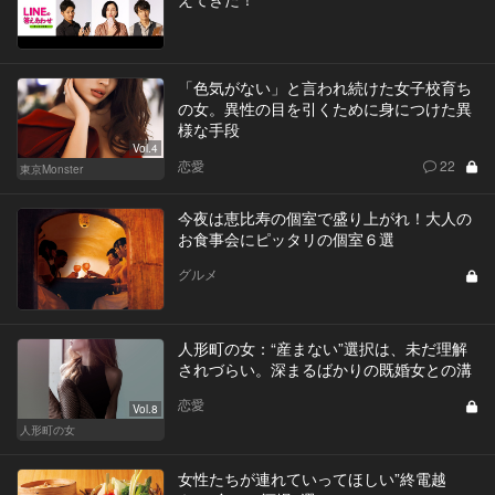
「色気がない」と言われ続けた女子校育ち
の女。異性の目を引くために身につけた異
様な手段
Vol.4
恋愛
22
東京Monster
今夜は恵比寿の個室で盛り上がれ！大人の
お食事会にピッタリの個室６選
グルメ
人形町の女：“産まない”選択は、未だ理解
されづらい。深まるばかりの既婚女との溝
恋愛
Vol.8
人形町の女
女性たちが連れていってほしい”終電越