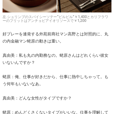
左.シュリンプのスパイシーソテー“ピルピル”￥1,400とカリフラワ
ーのフリットはアンチョビアイオリソースで￥1,200
好プレーを連発する外苑前商社マン高野とは対照的に、丸
の内金融マン蛯原の動きは重い。
真由美：私も丸の内勤務なの。蛯原さんはどれくらい彼女
いないんですか？
蛯原：俺、仕事が好きだから、仕事に熱中しちゃって。も
う何年もいないなあ。
真由美：どんな女性がタイプですか？
蛯原：めんどくさくないタイプがいいな。仕事を理解して