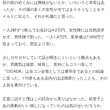
目の前のめぐみには興味がないとか、いろいろと本音はあ
ったが、その場の多くの女性が当てはまりそうなことをマ
イルドに伝えた。それが礼儀だと思った。
一人2杯ずつ飲んでお会計は4.2万円。女性陣には当然請求
せず、男性陣で割った。一人1,4万円。客単価は7,000円で
収まっており、想定より安い。
少しガヤガヤしていて話が聞きにくいという難点もある
が、雰囲気は抜群、味良し、意外にもコスパ良しで、
『CICADA』は合コン会場としては優等生であるとの結論
に至った。170席もある店内がほぼ満席だったことも、その
人気を裏付けている。
正直に話すと僕はこの試合から実りはなかった。絵里子と
あの黒豹がいい感じになっていたのは気のせいだろうか。