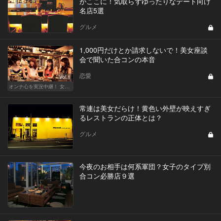
がここに！気取らずゆったりなデート向け
名店5選
グルメ
1,000円だけとか請求しないで！美女座談
会で聞いた合コンの本音
恋愛
Vol.1
オンナ心を実況中継！ 女性が嬉しい合コンの法則 & 使える合コン酒場
常連は美女だらけ！黄色い外壁が映えすぎ
るレストランの正体とは？
グルメ
今夜のお相手は何系軍団？女子のタイプ別
合コン必勝店９選