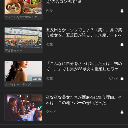
え”の合コン酒場4選
恋愛
Vol.2
オンナ心を実況中継！ 女性が嬉しい合コンの法則 & 使える合コン酒場
五反田とか、ウソでしょ？（笑）。鼻で笑
う彼女を、五反田が誇るテラス席デートへ
恋愛
Vol.7
五反田ラバー
「こんなに自分をさらけ出した人は、初め
て…。」でも男が28歳女を拒絶したワケ
恋愛
72
Vol.16
スパイシー・デイズ
夜な夜な美女たちが西麻布に集う理由。そ
れは、この地下バーのせいだった！
グルメ