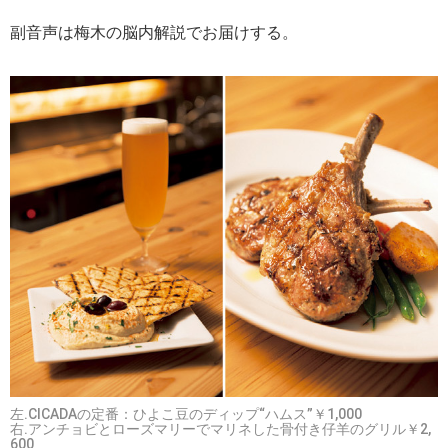
副音声は梅木の脳内解説でお届けする。
左.CICADAの定番：ひよこ豆のディップ“ハムス”￥1,000
右.アンチョビとローズマリーでマリネした骨付き仔羊のグリル￥2,
600