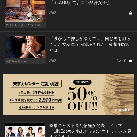
『BEARD』で合コン品評女子会
恋愛
Vol.3
女はつらいよ。 〜女子会は、甘くて苦い〜
「彼からの押しが凄くて…」同じ男を狙っ
ていた女友達から聞かされた、衝撃的な話
とは
Vol.4
恋愛
48
黒ずきんちゃん
豪華キャスト＆配信先が発表！ドラマ
「LINEの答えあわせ」のアウトラインが見
えてきた！