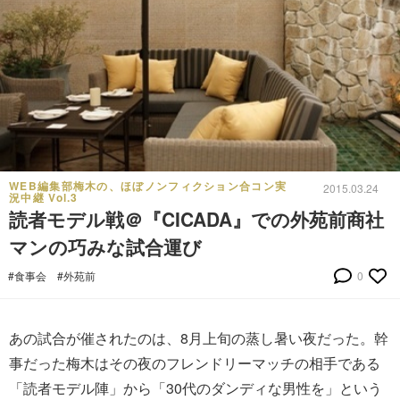
WEB編集部梅木の、ほぼノンフィクション合コン実
2015.03.24
況中継 Vol.3
読者モデル戦＠『CICADA』での外苑前商社
マンの巧みな試合運び
#食事会
#外苑前
0
あの試合が催されたのは、8月上旬の蒸し暑い夜だった。幹
事だった梅木はその夜のフレンドリーマッチの相手である
「読者モデル陣」から「30代のダンディな男性を」という