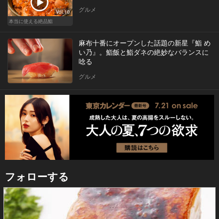
グルメ
Vol.10
本当に使える絶品鮨
麻布十番にオープンした話題の新星『鮨 め
い乃』。鮨飯と鮨ダネの絶妙なバランスに
唸る
グルメ
フォローする