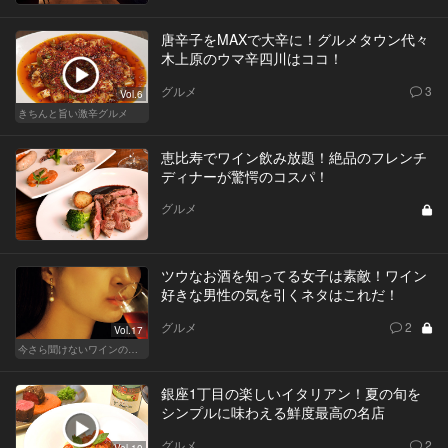
唐辛子をMAXで大辛に！グルメタウン代々
木上原のウマ辛四川はココ！
グルメ
3
Vol.6
きちんと旨い激辛グルメ
恵比寿でワイン飲み放題！絶品のフレンチ
ディナーが驚愕のコスパ！
グルメ
ツウなお酒を知ってる女子は素敵！ワイン
好きな男性の気を引くネタはこれだ！
グルメ
2
Vol.17
今さら聞けないワインの基礎知識
銀座1丁目の楽しいイタリアン！夏の旬を
シンプルに味わえる鮮度最高の名店
グルメ
2
Vol.10