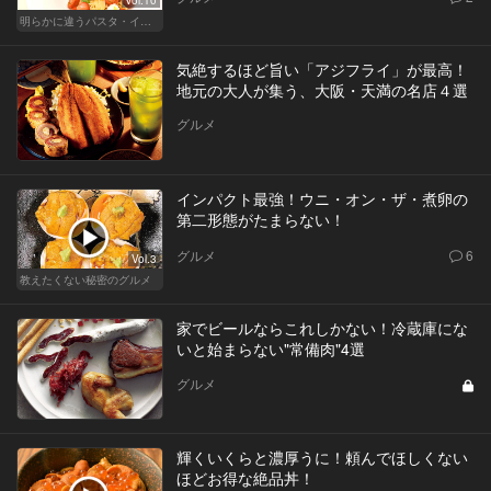
明らかに違うパスタ・イタリアン
気絶するほど旨い「アジフライ」が最高！
地元の大人が集う、大阪・天満の名店４選
グルメ
インパクト最強！ウニ・オン・ザ・煮卵の
第二形態がたまらない！
グルメ
6
Vol.3
教えたくない秘密のグルメ
家でビールならこれしかない！冷蔵庫にな
いと始まらない"常備肉"4選
グルメ
輝くいくらと濃厚うに！頼んでほしくない
ほどお得な絶品丼！