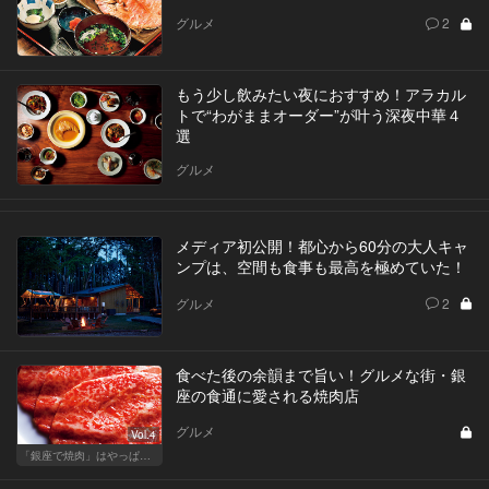
グルメ
2
もう少し飲みたい夜におすすめ！アラカル
トで“わがままオーダー”が叶う深夜中華４
選
グルメ
メディア初公開！都心から60分の大人キャ
ンプは、空間も食事も最高を極めていた！
グルメ
2
食べた後の余韻まで旨い！グルメな街・銀
座の食通に愛される焼肉店
グルメ
Vol.4
「銀座で焼肉」はやっぱりテンションが上がります！