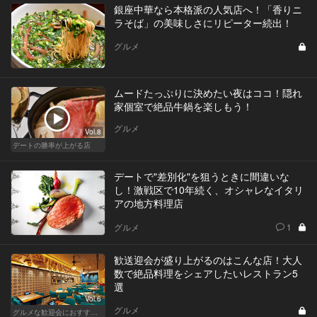
銀座中華なら本格派の人気店へ！「香りニ
ラそば」の美味しさにリピーター続出！
グルメ
ムードたっぷりに決めたい夜はココ！隠れ
家個室で絶品牛鍋を楽しもう！
グルメ
Vol.8
デートの勝率が上がる店
デートで"差別化"を狙うときに間違いな
し！激戦区で10年続く、オシャレなイタリ
アの地方料理店
グルメ
1
歓送迎会が盛り上がるのはこんな店！大人
数で絶品料理をシェアしたいレストラン5
選
Vol.6
グルメ
グルメな歓迎会におすすめな東京の人気店