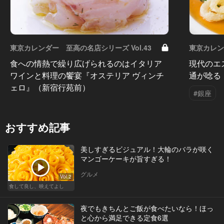
東京カレンダー 至高の名店シリーズ Vol.43
東京カレン
食への情熱で繰り広げられるのはイタリア
現代のエ
ワインと料理の饗宴『オステリア ヴィンチ
通が唸る
ェロ』（新宿行苑前）
#銀座
おすすめ記事
美しすぎるビジュアル！大輪のバラが咲く
マンゴーケーキが旨すぎる！
グルメ
Vol.2
食して良し、映えてよし
夜でもきちんとご飯が食べたいなら！ほっ
と心から満足できる定食6選