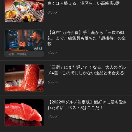
良くほろ酔える、港区らしい高級店6選
グルメ
【麻布1万円会食】手土産から「三度の御
礼」まで、編集長も落ちた「超接待」の全
貌
Vol.12
グルメ
「会食」の神髄。
「三宿」にまた通いたくなる、大人のグル
メ4選！この街にしかない逸品と出合える
グルメ
【2022年グルメ決定版】鮨好きに最も愛さ
れた名店、ベスト8はここだ！
グルメ