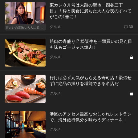
東カレ８月号は未踏の聖地「四谷三丁
目」！粋と美食に満ちた大人な夜のすべて
がこの1冊に！
Vol.75
グルメ
30
東カレの素敵な大人に必要なこと
焼肉の舟盛り!? 松阪牛を一頭買いの見た目
も味もゴージャス焼肉！
グルメ
行けば必ず元気がもらえる寿司店！緊張せ
ずに絶品の握りを堪能できる名店だ
グルメ
港区のアクセス最高なおしゃれレストラン
で、海外旅行気分を味わうディナーを！
グルメ