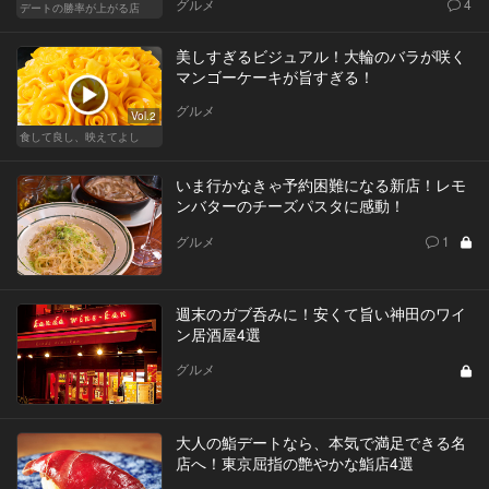
グルメ
4
デートの勝率が上がる店
美しすぎるビジュアル！大輪のバラが咲く
マンゴーケーキが旨すぎる！
グルメ
Vol.2
食して良し、映えてよし
いま行かなきゃ予約困難になる新店！レモ
ンバターのチーズパスタに感動！
グルメ
1
週末のガブ呑みに！安くて旨い神田のワイ
ン居酒屋4選
グルメ
大人の鮨デートなら、本気で満足できる名
店へ！東京屈指の艶やかな鮨店4選