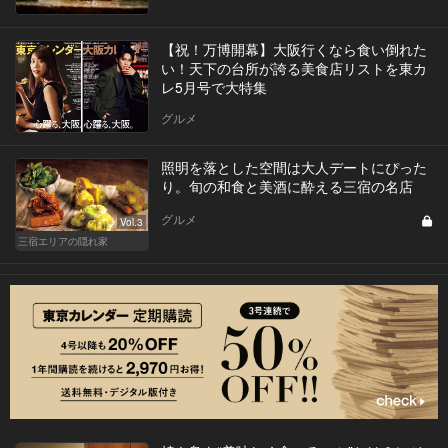
【祝！万博開幕】大阪行くなら食い倒れた
い！天下の台所が誇る美食店リストを東カ
レ5月号で大特集
グルメ
照明を落とした空間は大人デートにぴった
り。旬の和食と美酒に酔える三宿の名店
グルメ
Vol.3
三宿エリアの隠れ家