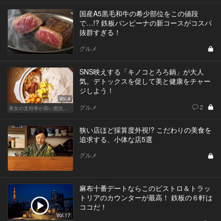
国産A5黒毛和牛の希少部位をこの値段
で…!? 鉄板バンビーナの新コースがコスパ
抜群すぎる！
グルメ
SNS映えする「キノコとろろ鍋」が大人
気。デトックスを促して美と健康をチャー
ジしよう！
Vol.4
グルメ
2
美女の支持率が高い恵比寿鍋
狭い店ほど採算度外視!? こだわりの美食を
追求する、小体な店5選
グルメ
麻布十番デートならこのビストロ＆トラッ
トリアのカウンターが最高！ 鉄板の６軒は
ココだ！
Vol.17