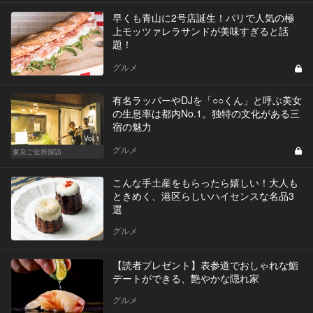
早くも青山に2号店誕生！パリで人気の極
上モッツァレラサンドが美味すぎると話
題！
グルメ
有名ラッパーやDJを「○○くん」と呼ぶ美女
の生息率は都内No.1。独特の文化がある三
宿の魅力
Vol.1
グルメ
東京ご近所探訪
こんな手土産をもらったら嬉しい！大人も
ときめく、港区らしいハイセンスな名品3
選
グルメ
【読者プレゼント】表参道でおしゃれな鮨
デートができる、艶やかな隠れ家
グルメ