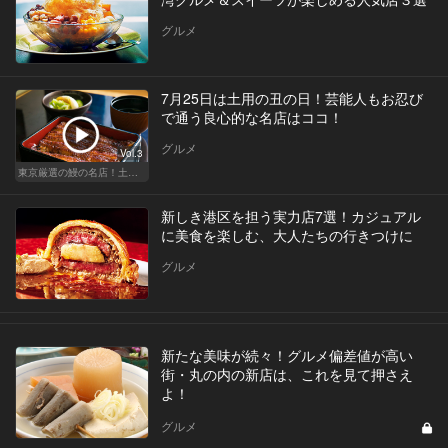
グルメ
7月25日は土用の丑の日！芸能人もお忍び
で通う良心的な名店はココ！
グルメ
Vol.3
東京厳選の鰻の名店！土用の丑の日じゃなくても行きたい
新しき港区を担う実力店7選！カジュアル
に美食を楽しむ、大人たちの行きつけに
グルメ
新たな美味が続々！グルメ偏差値が高い
街・丸の内の新店は、これを見て押さえ
よ！
グルメ