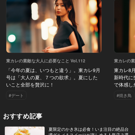
東カレの素敵な大人に必要なこと Vol.112
東カレの素敵
「今年の夏は、いつもと違う」。東カレ9月
東カレ8
号は「大人の夏、７つの欲求」。夏にした
新時代に
いこと全部を贅沢に！
で体感し
#デート
#焼き鳥
おすすめ記事
夏限定のかき氷は必食！いま注目の絶品台
湾グルメ＆スイーツが楽しめる人気店３選