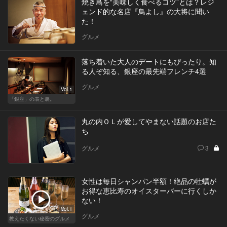
焼き鳥を“美味しく食べるコツ”とは？レジ
ェンド的な名店『鳥よし』の大将に聞い
た！
グルメ
落ち着いた大人のデートにもぴったり。知
る人ぞ知る、銀座の最先端フレンチ4選
グルメ
Vol.1
「銀座」の表と裏。
丸の内ＯＬが愛してやまない話題のお店た
ち
グルメ
3
女性は毎日シャンパン半額！絶品の牡蠣が
お得な恵比寿のオイスターバーに行くしか
ない！
Vol.1
グルメ
教えたくない秘密のグルメ