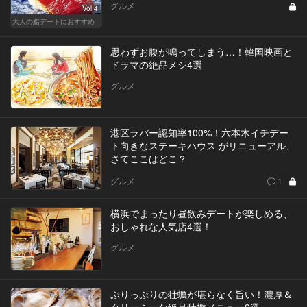
グルメ
Vol.4
大人の鮨デートにおすすめ
思わずお腹が鳴ってしまう…！韓国映画と
ドラマの絶品メシ4選
グルメ
港区ラバー認知率100%！六本木イチデー
ト向きなステーキハウス がリニューアル、
さてここはどこ？
グルメ
1
横浜でまったり昼飲みデートが楽しめる、
おしゃれな人気店4選！
グルメ
ぷりっぷりの牡蠣が堪らなく旨い！濃厚＆
クリーミーな絶品牡蠣メニュー9選