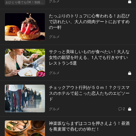
グルメ
おひとり様でもOK！気軽に入りやすい東京の名店
たっぷりのトリュフに心奪われる！お忍び
で訪れたい、大人の焼肉デートにおすすめ
の一軒
グルメ
サクっと美味しいものが食べたい！大人な
女性の願望を叶える、1人でも行きやすい
レストラン5選
グルメ
チェックアウト行列が５０ｍ！？クリスマ
スのホテルで起こった恋人たちのエピソー
ド
グルメ
2
神楽坂ならまずはココを押さえよう！昼酒
を蕎麦屋で呑むのが粋だ！