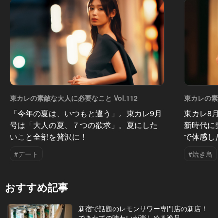
東カレの素敵な大人に必要なこと Vol.112
東カレの素敵
「今年の夏は、いつもと違う」。東カレ9月
東カレ8
号は「大人の夏、７つの欲求」。夏にした
新時代に
いこと全部を贅沢に！
で体感し
#デート
#焼き鳥
おすすめ記事
新宿で話題のレモンサワー専門店の新店！
できたての味わいが楽しめる逸品