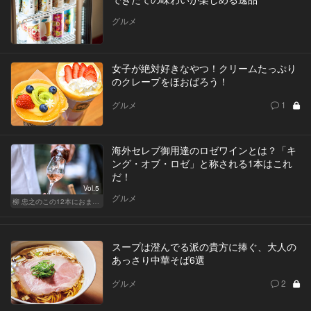
グルメ
女子が絶対好きなやつ！クリームたっぷり
のクレープをほおばろう！
グルメ
1
海外セレブ御用達のロゼワインとは？「キ
ング・オブ・ロゼ」と称される1本はこれ
だ！
Vol.5
グルメ
柳 忠之のこの12本におまかせ
スープは澄んでる派の貴方に捧ぐ、大人の
あっさり中華そば6選
グルメ
2