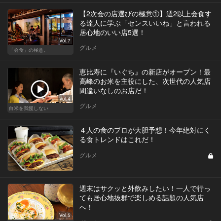
【2次会の店選びの極意①】週2以上会食す
る達人に学ぶ「センスいいね」と言われる
居心地のいい店5選！
Vol.7
グルメ
「会食」の極意。
恵比寿に『いぐち』の新店がオープン！最
高峰のお米を主役にした、次世代の人気店
間違いなしのお店だ！
Vol.4
グルメ
白米を我慢しない
４人の食のプロが大胆予想！今年絶対にく
る食トレンドはこれだ！
グルメ
週末はサクッと外飲みしたい！一人で行っ
ても居心地抜群で楽しめる話題の人気店
へ！
Vol.5