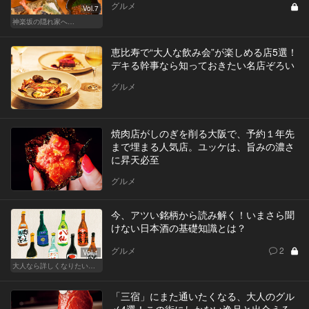
グルメ
Vol.7
神楽坂の隠れ家へ…
恵比寿で“大人な飲み会”が楽しめる店5選！
デキる幹事なら知っておきたい名店ぞろい
グルメ
焼肉店がしのぎを削る大阪で、予約１年先
まで埋まる人気店。ユッケは、旨みの濃さ
に昇天必至
グルメ
今、アツい銘柄から読み解く！いまさら聞
けない日本酒の基礎知識とは？
グルメ
2
Vol.1
大人なら詳しくなりたい、お酒の基礎知識
「三宿」にまた通いたくなる、大人のグル
メ4選！この街にしかない逸品と出合える