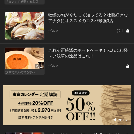
「タン」で感動する名店
牡蠣の旬が今だって知ってる？牡蠣好きな
アナタにオススメのコスパ最強3店
グルメ
1
これぞ正統派のホットケーキ！ふわふわ軽
～い浅草の逸品はこれ！
グルメ
Vol.2
浅草で大人の粋を学べ