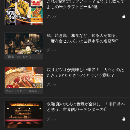
これぞ飲むホップアート!? 見てよし飲んで
よしの米クラフトビール9選
グルメ
鮨、焼き鳥、和食など、知る人ぞ知る、
「麻布台ヒルズ」の世界水準の名店5軒
グルメ
Vol.7
「麻布」のこれから。
戻りガツオが美味しい季節！「カツオのた
たき」の“たたき”ってどういう意味？
グルメ
Vol.15
グルメトリビア！飲み会やデートで会話のネタになるQ＆A
永瀬 廉の大人の色気が全開に…！非日常へ
と誘う、世界的バーテンダーの店
グルメ