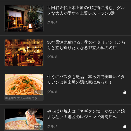
世田谷＆代々木上原の住宅街に潜む、グル
メな大人が愛する上質レストラン3選
グルメ
30年愛され続ける、街のイタリアン！ふら
りと立ち寄りたくなる都立大学の名店
グルメ
生うにパスタも絶品！本っ気で美味いイタ
リアンは神楽坂の隠れ家にあった！
グルメ
Vol.1
神楽坂で大人が満足できる、おしゃれデート！
やっぱり焼肉は「ネギタン塩」がないと始
まらない！港区のレジェンド焼肉店へ
グルメ
Vol.1