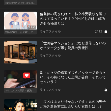
Transform〜あなたは今の自分に満足してますか？〜
偏差値の高さだけで、私立小受験校を選ぶ
のは間違っている！？“小受”を絶対に成功
させる秘訣とは
Vol.30
ライフスタイル
12
現代の“教育・お受験”リアルドキュメント
「世田谷マンション」はなぜ暴落しないの
か？データが示す驚異の資産性
ライフスタイル
部下から♡の絵文字つきメッセージをもら
い、その気になった上司が告白…それって
セクハラ？
Vol.8
ライフスタイル
ハラスメント探偵～解決編～
「港区はあまり行かないです」丸の内男子
が海外赴任前に出会いたい女性とは…？