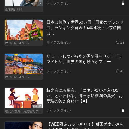
ライフスタイル
Vol.107
金曜美女劇場
日本は何位？世界50カ国「国家のブランド
力」ランキング発表！4年連続トップの国
は...
Vol.146
ライフスタイル
28
World Trend News
リモートしながらあの国で暮らせる！「ノ
マドビザ」世界の国が続々オファー
ライフスタイル
46
Vol.91
World Trend News
枝光会に若葉会。「コネがないと入れな
い」といわれる、御三家幼稚園の真実：お
受験の答え合わせ【A】
Vol.25
ライフスタイル
現代の“教育・お受験”リアルドキュメント
【WEB限定カットあり！】町田啓太がさら