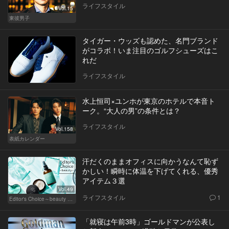
ライフスタイル
Vol.15
東彼男子
タイガー・ウッズも認めた、名門ブランド
がコラボ！いま注目のゴルフシューズはこ
れだ
ライフスタイル
水上恒司×ユンホが東京のホテルで本音ト
ーク。“大人の男”の条件とは？
ライフスタイル
Vol.158
表紙カレンダー
汗だくのままオフィスに向かうなんて恥ず
かしい！瞬時に体温を下げてくれる、優秀
アイテム３選
Vol.49
ライフスタイル
1
Editor's Choice～beauty & wellness～
「就寝は午前3時」ゴールドマンが公表し