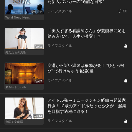
た新人バンカーの“過酷な日常”
ライフスタイル
20
Vol.232
World Trend News
「美人すぎる看護師さん」が芸能界に足を
踏み入れて、人生が激変！？
ライフスタイル
Vol.2
美女たちの決断
空港から近い温泉は移動が楽！ ”ひとっ飛
び” で行けちゃう名湯6選
ライフスタイル
Vol.7
東カレトラベル
アイドル発→ミュージシャン経由→起業家
行き！12歳のアイドルだった少女が、起業
を目指す過程に迫る！
Vol.44
ライフスタイル
金曜美女劇場