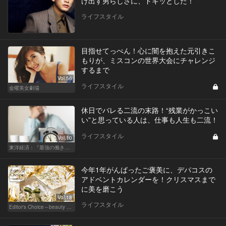
け出す男らしさに、ドキッとした！
ライフスタイル
目指せてっぺん！心に闇を抱えた元引きこ
もりが、ミスコンの世界大会にチャレンジ
するまで
Vol.56
ライフスタイル
金曜美女劇場
休日でバレる二流の末路！“残業がかっこい
い”と思っている人は、仕事も人生も二流！
ライフスタイル
Vol.10
東洋経済：『最強の働き方』『一流の育て方』
今年1年がんばったご褒美に、デパコスの
アドベントカレンダーを！クリスマスまで
に美を磨こう
Vol.18
ライフスタイル
Editor's Choice～beauty & wellness～