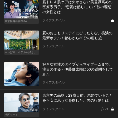
筋トレ＆肌ケアは欠かさない美意識高めの
医療系男子。“恋愛は熱しにくい”彼の理想
の女性とは
Vol.14
ライフスタイル
東京独身白書2024
夏のおこもりステイにぴったりな、横浜の
最新ホテル！都心から30分の癒し旅
ライフスタイル
Vol.7
やっぱり、ホテルが好き。
好きな女性のタイプからマイブームまで。
注目の俳優・伊藤健太郎に50の質問をして
みた
ライフスタイル
東京男の品格：29歳目前。未婚でいること
を不安に思う女を癒した、男の行動とは
ライフスタイル
21
Vol.10
港区モード