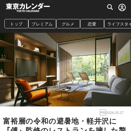
グルメ情報・プレミアムレストラン予約サイト
トップ
プレミアム
グルメ
恋愛
ライフスタ
PR
2026.05.27
富裕層の令和の避暑地・軽井沢に
『傅』監修のレストランを擁した贅