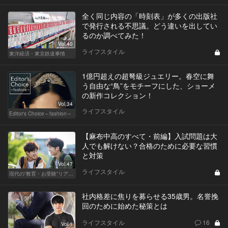
全く同じ内容の「時刻表」が多くの出版社
で発行される不思議。どう違いを出してい
るのか調べてみた！
Vol.40
ライフスタイル
東洋経済・東京鉄道事情
1億円超えの超弩級ジュエリー。春空に舞
う自由な“鳥”をモチーフにした、ショーメ
の新作コレクション！
Vol.34
ライフスタイル
Editor's Choice～fashion～
【麻布中高のすべて・前編】入試問題は大
人でも解けない？合格のために必要な習慣
と対策
Vol.47
ライフスタイル
現代の“教育・お受験”リアルドキュメント
社内格差に焦りを募らせる35歳男。名誉挽
回のために始めた秘策とは
ライフスタイル
16
Vol.1