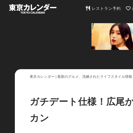
東京カレンダー | 最
レストラン予約
東京カレンダー | 最新のグルメ、洗練されたライフスタイル情報
ガチデート仕様！広尾
カン