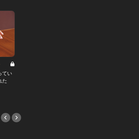
8
男と女の答えあわせ【A】 Vol.308
ってい
結婚願望ゼロだった27歳男性が、交
れた
際2年で突然プロポーズ。彼の心が
変わった“理由”とは
#小説