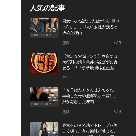
人気の記事
男女3人の旅だったはずが、帰り
は2人に…。1人の女性が残ると
Vol.74
決めた理由
TOUGH COOKIES
恋愛
5
【贅沢な穴場ランチ】本店では
大行列の焼き鳥丼が並ばずに食
せる！？『伊勢廣 赤坂山王店』
へ
グルメ
「今日はたくさん甘えちゃお」
再会した母の無邪気な一言に、
Vol.73
娘が激怒した理由
TOUGH COOKIES
恋愛
9
異素材の立体感でドレープを美
しく纏う。有村架純が魅せる、
Vol.53