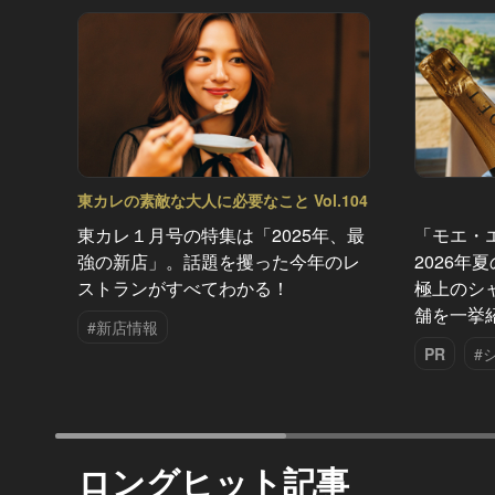
東カレの素敵な大人に必要なこと Vol.104
東カレ１月号の特集は「2025年、最
「モエ・
強の新店」。話題を攫った今年のレ
2026年
ストランがすべてわかる！
極上のシ
舗を一挙
#新店情報
PR
#
ロングヒット記事