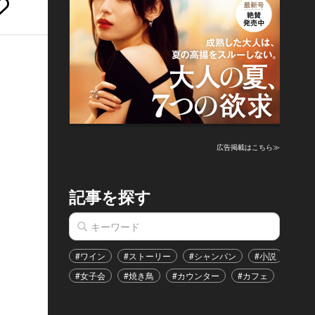
広告掲載はこちら≫
記事を探す
#ワイン
#ストーリー
#シャンパン
#小説
#家
#女子会
#焼き鳥
#カウンター
#カフェ
#イベ