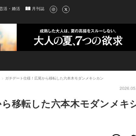
新のグルメ、洗練されたライフスタイル情報
恋活・婚活
月刊誌
ガチデート仕様！広尾から移転した六本木モダンメキシカン
2026.05
から移転した六本木モダンメキ