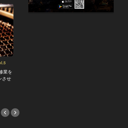
イタリ
.5
ビールのベストカップル、餃子特集
の“あ
Vol.2
修業を
実は焼きよりも奥が深い！ こだわり
が集う
ンさせ
派は水餃子に走れ
#イタ
#中華