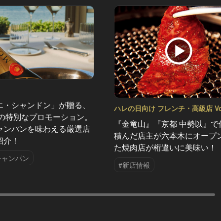
エ・シャンドン」が贈る、
ハレの日向け フレンチ・高級店 Vol
夏の特別なプロモーション。
『金竜山』『京都 中勢以』で
ャンパンを味わえる厳選店
積んだ店主が六本木にオープ
紹介！
た焼肉店が桁違いに美味い！
シャンパン
#新店情報