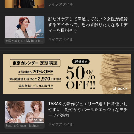
ライフスタイル
顔だけケアして満足してない？女医が絶賛
するアイテムで、思わず触りたくなるボデ
ィーを目指そう
Vol.7
ライフスタイル
女医が教える！My best beauty
TASAKIの新作ジュエリー7選！日常使いし
やすい、艶やかなパール＆エッジィなモチ
ーフが魅力
Vol.32
ライフスタイル
Editor's Choice～fashion～