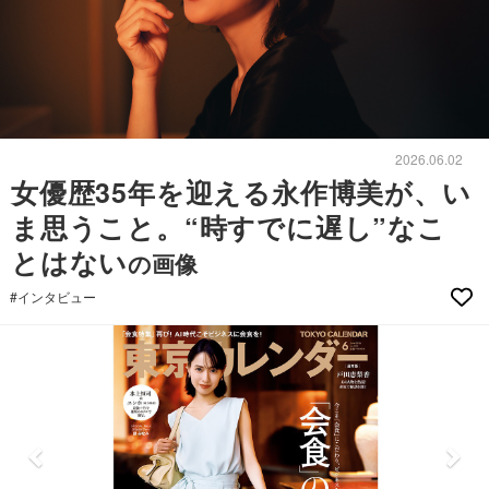
2026.06.02
女優歴35年を迎える永作博美が、い
ま思うこと。“時すでに遅し”なこ
とはない
の画像
#インタビュー