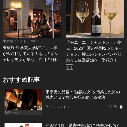
東横線プライド。 Vol.6
「モエ・エ・シャンドン」が贈
東横線の“学芸大学駅”に、世界
る、2026年夏の特別なプロモー
が今注目している！地元のオシ
ション。極上のシャンパンを味
ャレな男女が集う、注目の3軒
わえる厳選店舗を一挙紹介！
PR
おすすめ記事
東京男の品格：“強欲な女”を懐柔した男の
魅力とは？女心を掴み続ける秘訣
ライフスタイル
25
Vol.9
港区モード
小6の11月、慶應中等部の合格率が45％だ