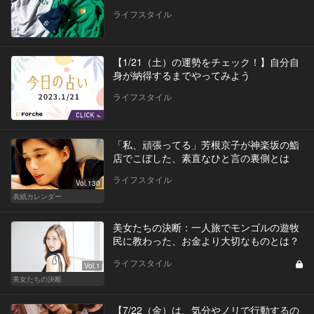
ライフスタイル
【1/21（土）の運勢をチェック！】自分自
身が納得するまでやってみよう
ライフスタイル
「私、頑張ってる」芳根京子が神楽坂の鮨
店でこぼした、素直なひと言の裏側とは
ライフスタイル
Vol.130
表紙カレンダー
美女たちの決断：一人旅でモンゴルの遊牧
民に教わった、お金より大切なものとは？
ライフスタイル
Vol.1
美女たちの決断
【7/22（金）は、気分やノリで行動するの