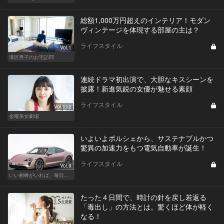
総額1,000万円超えのインテリア！モダン
ヴィンテージを体現する部屋の主は？
ライフスタイル
Vol.1
港区男子のお宅訪問
連続ドラマ初出演で、大胆なキスシーンを
披露！新進気鋭の女優が魅せる素顔
ライフスタイル
Vol.112
金曜美女劇場
いよいよポルシェから、サステナブルかつ
驚異の加速力をもつ電気自動車が誕生！
ライフスタイル
Vol.9
いい相棒がいれば、毎日が楽しい。クルマがあるとできること
たった４日間で、時計の針を戻し若返る
「毒出し」の方法とは。驚くほど体が軽く
なる！