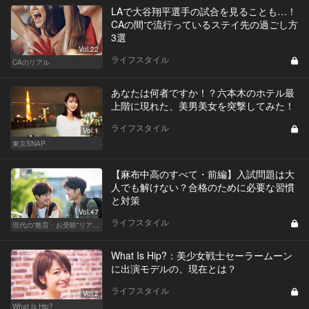
LAで大谷翔平選手の試合を見ることも…！
CAの間で流行っているステイ先の過ごし方
3選
Vol.22
ライフスタイル
CAのリアル
あなたは何者ですか！？六本木のホテル最
上階に現れた、美男美女を突撃してみた！
ライフスタイル
Vol.1
東京SNAP
【麻布中高のすべて・前編】入試問題は大
人でも解けない？合格のために必要な習慣
と対策
Vol.47
ライフスタイル
現代の“教育・お受験”リアルドキュメント
What Is Hip?：美少女戦士セーラームーン
に出演モデルの、現在とは？
ライフスタイル
Vol.2
What Is Hip?