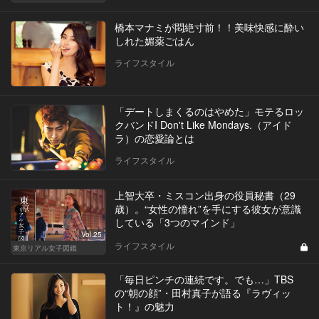
橋本マナミが悶絶寸前！！美味快感に酔い
しれた媚薬ごはん
ライフスタイル
「デートしまくるのはやめた」モテるロッ
クバンドI Don't Like Mondays.（アイド
ラ）の恋愛論とは
ライフスタイル
上智大卒・ミスコン出身の役員秘書（29
歳）。“女性の憧れ”を手にする彼女が意識
している「3つのマインド」
Vol.25
ライフスタイル
東京リアル女子図鑑
「毎日ピンチの連続です。でも…」TBS
の“朝の顔”・田村真子が語る『ラヴィッ
ト！』の魅力