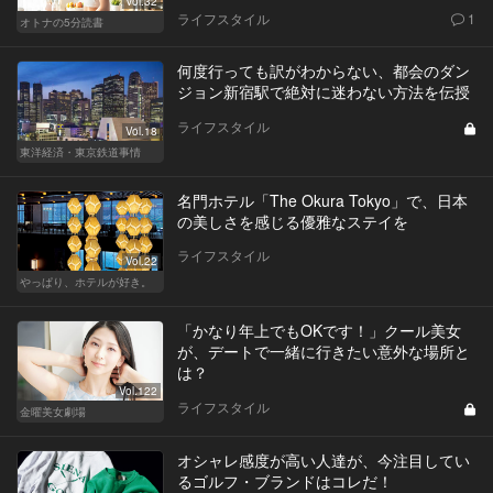
Vol.32
ライフスタイル
1
オトナの5分読書
何度行っても訳がわからない、都会のダン
ジョン新宿駅で絶対に迷わない方法を伝授
ライフスタイル
Vol.18
東洋経済・東京鉄道事情
名門ホテル「The Okura Tokyo」で、日本
の美しさを感じる優雅なステイを
ライフスタイル
Vol.22
やっぱり、ホテルが好き。
「かなり年上でもOKです！」クール美女
が、デートで一緒に行きたい意外な場所と
は？
Vol.122
ライフスタイル
金曜美女劇場
オシャレ感度が高い人達が、今注目してい
るゴルフ・ブランドはコレだ！