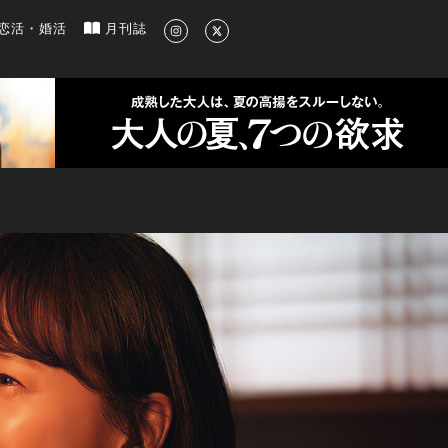
新のグルメ、洗練されたライフスタイル情報
恋活・婚活
月刊誌