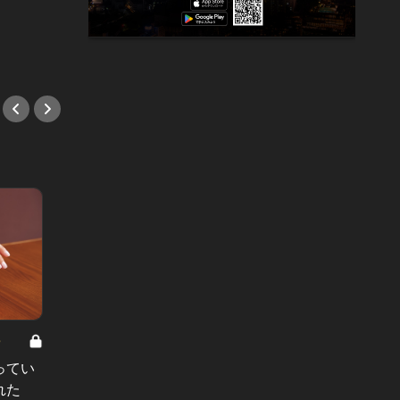
#ハンバーガー
8
男と女の答えあわせ【A】 Vol.308
ってい
結婚願望ゼロだった27歳男性が、交
れた
際2年で突然プロポーズ。彼の心が