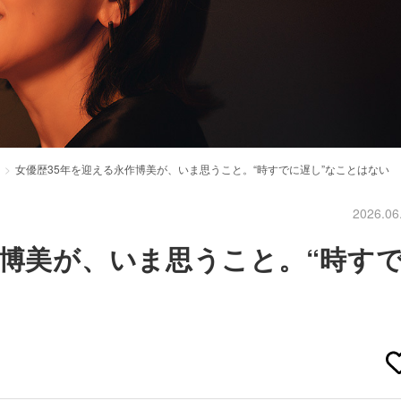
女優歴35年を迎える永作博美が、いま思うこと。“時すでに遅し”なことはない
2026.06
作博美が、いま思うこと。“時す