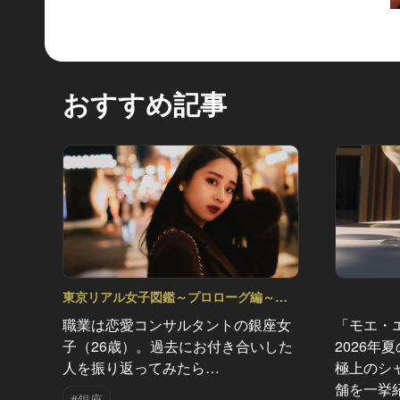
おすすめ記事
東京リアル女子図鑑～プロローグ編～
Vol.10
職業は恋愛コンサルタントの銀座女
「モエ・
子（26歳）。過去にお付き合いした
2026年
人を振り返ってみたら…
極上のシ
舗を一挙
#銀座