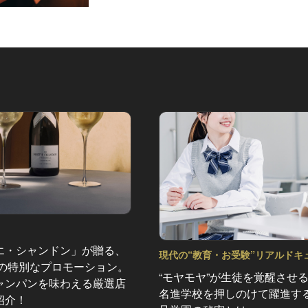
エ・シャンドン」が贈る、
現代の“教育・お受験”リアルドキ
夏の特別なプロモーション。
ント Vol.39
“モヤモヤ”が生徒を覚醒させ
ャンパンを味わえる厳選店
名進学校を押しのけて躍進す
紹介！