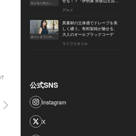
せる！？『伊勢廣 赤坂山王店』
焼き鳥が艶めいてきた
へ
グルメ
めに「鮨アカデミー」に通い、鮨の技術を学んでいる永作さん。大将の仕事を
異素材の立体感でドレープを美
て、プロの技に感心していた
しく纏う。有村架純が魅せる、
Vol.53
大人のオールブラックコーデ
東カレ女子の作り方
ライフスタイル
/7
公式SNS
Instagram
すすむ
X