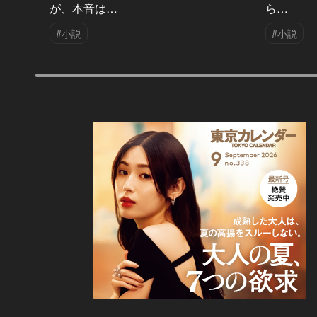
が、本音は…
ら…
#小説
#小説