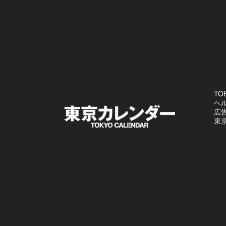
TO
ヘ
広
東