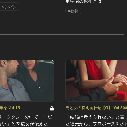
足学園の秘密とは
シャンパン
#教養
 Vol.15
男と女の答えあわせ【Q】 Vol.30
り、タクシーの中で「まだ
「結婚は考えられない」と言
ない」と23歳女が伝えた
た彼氏から、プロポーズをさ