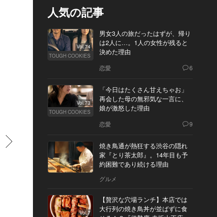
人気の記事
男女3人の旅だったはずが、帰り
は2人に…。1人の女性が残ると
Vol.74
決めた理由
TOUGH COOKIES
恋愛
6
「今日はたくさん甘えちゃお」
再会した母の無邪気な一言に、
Vol.73
娘が激怒した理由
TOUGH COOKIES
恋愛
9
すすむ
焼き鳥通が熱狂する渋谷の隠れ
家『とり茶太郎』。14年目も予
約困難であり続ける理由
グルメ
【贅沢な穴場ランチ】本店では
大行列の焼き鳥丼が並ばずに食
Vol.7