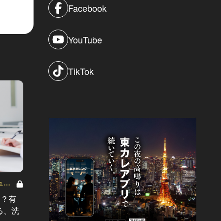
Facebook
YouTube
TikTok
【大人
ュメ
デキる男のエネルギーチャージ
出合う
POWER HOTELS ホテルがサンドイッ
る？有
『パーク ハイアット 東京』のサンド
ト」3
チブームを牽引する！ Vol.3
る、洗
イッチ、デリバリーできます！
#イベ