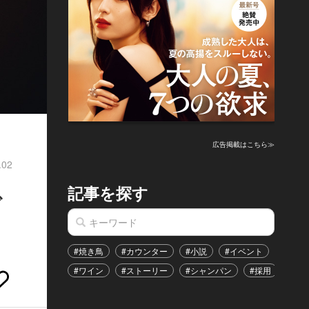
広告掲載はこちら≫
.02
記事を探す
で
#焼き鳥
#カウンター
#小説
#イベント
#港区
#ワイン
#ストーリー
#シャンパン
#採用
#恋