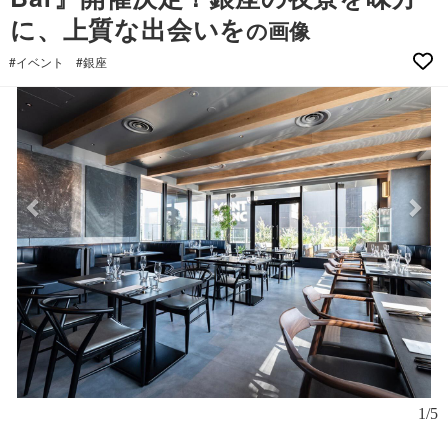
に、上質な出会いを
の画像
#イベント
#銀座
1/5