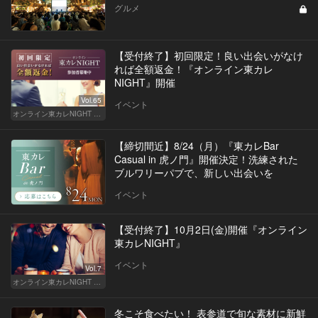
グルメ
【受付終了】初回限定！良い出会いがなけ
れば全額返金！『オンライン東カレ
NIGHT』開催
Vol.65
イベント
オンライン東カレNIGHT イベント募集
【締切間近】8/24（月）『東カレBar
Casual in 虎ノ門』開催決定！洗練された
ブルワリーパブで、新しい出会いを
イベント
【受付終了】10月2日(金)開催『オンライン
東カレNIGHT』
イベント
Vol.7
オンライン東カレNIGHT イベント募集
冬こそ食べたい！ 表参道で旬な素材に新鮮