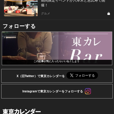
期間限定イベントが六本木と恵比寿で開
催！
グルメ
フォローする
この記事が気に入ったらいいね！しよう
X（旧Twitter）で東京カレンダーを
Instagramで東京カレンダーをフォローする