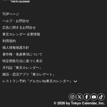
TOPページ
ヘルプ・お問合せ
広告に関するお問合せ
東京カレンダー 企業情報
利用規約
個人情報保護方針
著作権・免責事項について
特定商取引法に基づく表示
月刊誌『東京カレンダー』
婚活・恋活アプリ『東カレデート』
レストラン予約『グルカレby東京カレンダー』
© 2026 by Tokyo Calendar, Inc.