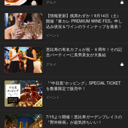
グルメ
【情報更新】残席わずか！9月14日（土）
開催『東カレ PREMIUM WINE FES』申し
込み状況＆ワインのラインナップを発表！
イベント
恵比寿の有名カフェが祝・６周年！その記
念パーティーに美男美女が大集結
グルメ
『“中目黒”ホッピング』SPECIAL TICKET
を数量限定で販売中！
イベント
7/15より開催！恵比寿ガーデンプレイスの
『野外映画』が超気持ちいい！