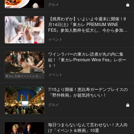
グルメ
【残席わずか】いよいよ今週末に開催！9
月14日(土)『東カレ PREMIUM WINE
FES』参加人数枠を拡大し、今から参加が
可能に！
イベント
ワインラバーの東カレ読者が丸の内に集
結！『東カレPremium Wine Fes』レポー
ト！
Vol.25
イベント
東カレ主催イベントレポート
7/15より開催！恵比寿ガーデンプレイスの
『野外映画』が超気持ちいい！
グルメ
毎日つまらないなんて言わせない！大人向
け「イベント＆映画」10選