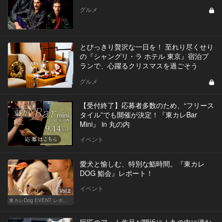
グルメ
とびっきり贅沢な一日を！ 至れり尽くせり
の『シャングリ・ラ ホテル 東京』宿泊プ
ランで、心躍るクリスマスを過ごそう
グルメ
【受付終了】応募者多数のため、“フリース
タイル”でも開催が決定！『東カレBar
Mini』 in 丸の内
イベント
愛犬と愉しむ、特別な鮨時間。『東カレ
DOG 鮨会』レポート！
イベント
Vol.2
東カレDog EVENT レポート
巨匠のアート作品が間近に！丸の内に潜む