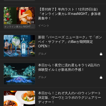
【受付終了】年内ラスト！12月25日(金)
『オンライン東カレX'masNIGHT』参加者
募集中！
Vol.19
イベント
オンライン東カレNIGHT イベント募集
新宿『バーニーズ ニューヨーク』で「ボン
ベイ・サファイア」のBarが期間限定
OPEN！
グルメ
本日から！夜空に流れ星もキラリ♪品川の
体験型イルミが新名所の予感！
グルメ
本日から！これぞ大人のハロウィンデート
決定版、ヴーヴとコラボのラグジュアリー
ディナー！