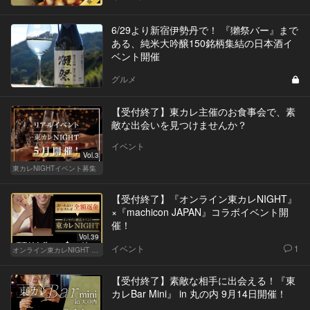
6/29より新宿伊勢丹で！ 『獺祭バー』まで
ある、純米大吟醸150銘柄集結の日本酒イ
ベント開催
グルメ
【受付終了】東カレ主催のお食事会で、素
敵な出会いを見つけませんか？
イベント
Vol.3
東カレNIGHTイベント募集
【受付終了】『オンライン東カレNIGHT』
×『machicon JAPAN』コラボイベント開
催！
Vol.39
イベント
1
オンライン東カレNIGHT イベント募集
【受付終了】素敵な相手に出会える！『東
カレBar Mini』 in 丸の内 9月14日開催！