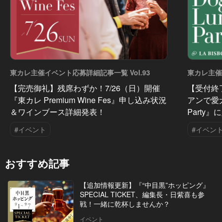
東カレ主催イベント応募詳細記事一覧 Vol.93
東カレ主催
【完売御礼】残席わずか！7/26（日）開催
【受付終
『東カレ Premium Wine Fes』申し込み状況
アンで愛犬
＆ワインブース詳細発表！
Party
#イベント
#イベン
おすすめ記事
【追加情報更新】『“中目黒”ホッピング』
SPECIAL TICKET、編集長・日紫喜も参
戦！一緒に乾杯しませんか？
イベント