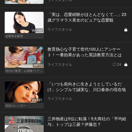
「実は、恋愛経験がほとんどなくて…」23
歳グラマラス美女のピュアな恋愛観
ライフスタイル
Vol.165
金曜美女劇場
教育熱心な子育て世代100人にアンケー
ト！一番効果があった英語教育方法とは
ライフスタイル
24
Vol.10
現代の“教育・お受験”リアルドキュメント
「いつも前向きに生きようとしているだ
け」シンプルで誠実な、川口春奈の現在地
ライフスタイル
Vol.121
表紙カレンダー
三井物産は5位に転落！5大商社の「平均給
与」トップは三菱？伊藤忠？