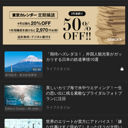
「期待ハズレダヨ！」外国人観光客がガッ
カリする日本の鉄道事情10選
ライフスタイル
Vol.39
東洋経済・東京鉄道事情
美しいカリブ海で水中ウエディング！一生
の思い出に残る素敵なブライダルフォトプ
ランに注目
Vol.2
ライフスタイル
Editor's Choice～life style～
世界のエリートが貴方にアドバイス！「嫌
な仕事はすぐ辞めてしまったほうが大抵い