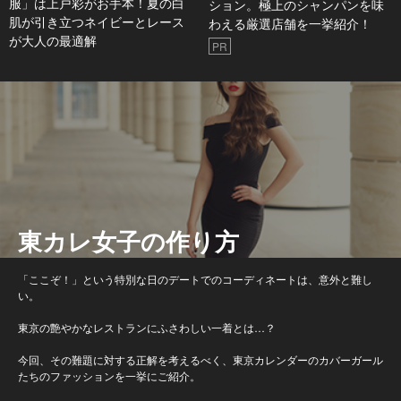
服」は上戸彩がお手本！夏の白
ション。極上のシャンパンを味
肌が引き立つネイビーとレース
わえる厳選店舗を一挙紹介！
が大人の最適解
PR
東カレ女子の作り方
「ここぞ！」という特別な日のデートでのコーディネートは、意外と難し
い。
東京の艶やかなレストランにふさわしい一着とは…？
今回、その難題に対する正解を考えるべく、東京カレンダーのカバーガール
たちのファッションを一挙にご紹介。