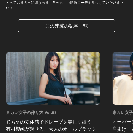
とっておきの日に纏うべき、自分らしい勝負コーデを見つけていただきた
い！
この連載の記事一覧
東カレ女子の作り方 Vol.53
東カレ女子の
異素材の立体感でドレープを美しく纏う。
オーバー
有村架純が魅せる、大人のオールブラック
肩掛け。