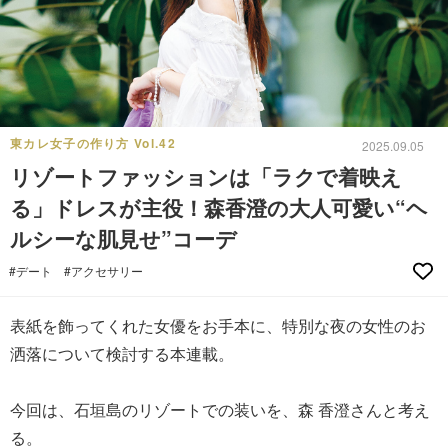
東カレ女子の作り方 Vol.42
2025.09.05
リゾートファッションは「ラクで着映え
る」ドレスが主役！森香澄の大人可愛い“ヘ
ルシーな肌見せ”コーデ
#デート
#アクセサリー
表紙を飾ってくれた女優をお手本に、特別な夜の女性のお
洒落について検討する本連載。
今回は、石垣島のリゾートでの装いを、森 香澄さんと考え
る。