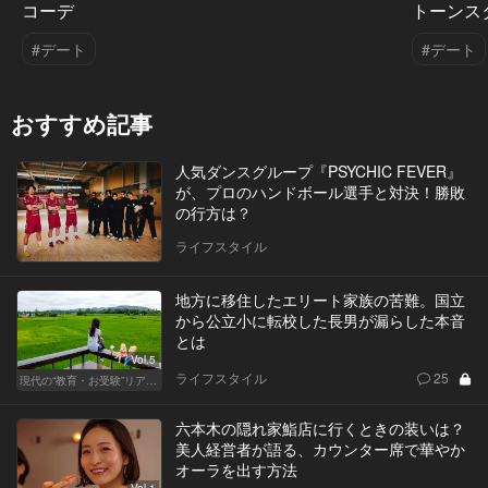
コーデ
トーンス
#デート
#デート
おすすめ記事
人気ダンスグループ『PSYCHIC FEVER』
が、プロのハンドボール選手と対決！勝敗
の行方は？
ライフスタイル
地方に移住したエリート家族の苦難。国立
から公立小に転校した長男が漏らした本音
とは
Vol.5
ライフスタイル
25
現代の“教育・お受験”リアルドキュメント
六本木の隠れ家鮨店に行くときの装いは？
美人経営者が語る、カウンター席で華やか
オーラを出す方法