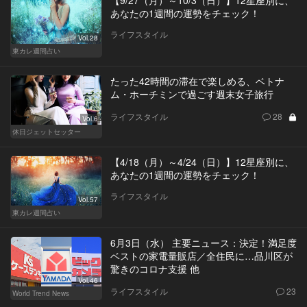
あなたの1週間の運勢をチェック！
ライフスタイル
Vol.28
東カレ週間占い
たった42時間の滞在で楽しめる、ベトナ
ム・ホーチミンで過ごす週末女子旅行
ライフスタイル
28
Vol.6
休日ジェットセッター
【4/18（月）～4/24（日）】12星座別に、
あなたの1週間の運勢をチェック！
ライフスタイル
Vol.57
東カレ週間占い
6月3日（水） 主要ニュース：決定！満足度
ベストの家電量販店／全住民に…品川区が
驚きのコロナ支援 他
Vol.46
ライフスタイル
23
World Trend News