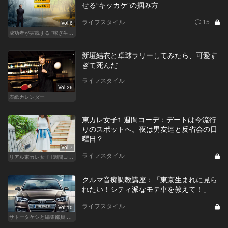
せる“キッカケ”の掴み方
ライフスタイル
15
Vol.6
成功者が実践する “稼ぎ生活”
新垣結衣と卓球ラリーしてみたら、可愛す
ぎて死んだ
ライフスタイル
Vol.26
表紙カレンダー
東カレ女子1 週間コーデ：デートは今流行
りのスポットへ。夜は男友達と反省会の日
曜日？
Vol.7
ライフスタイル
リアル東カレ女子1週間コーデ
クルマ音痴調教講座：「東京生まれに見ら
れたい！シティ派なモテ車を教えて！」
ライフスタイル
Vol.10
サトータケシと編集部員 船山の"CAR GENTSへの道"