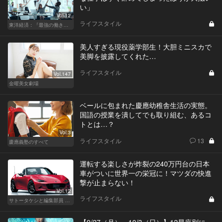
い」
Vol.12
ライフスタイル
東洋経済：『最強の働き方』『一流の育て方』
美人すぎる現役薬学部生！大胆ミニスカで
美脚を披露してくれた…
ライフスタイル
Vol.147
金曜美女劇場
ベールに包まれた慶應幼稚舎生活の実態。
国語の授業を潰してでも取り組む、あるコ
トとは…？
Vol.3
ライフスタイル
13
慶應義塾のすべて
運転する楽しさが炸裂の240万円台の日本
車がついに世界一の栄冠に！マツダの快進
撃が止まらない！
Vol.12
ライフスタイル
サトータケシと編集部員 船山の"CAR GENTSへの道"
【9/27（月）～10/3（日）】12星座別に、