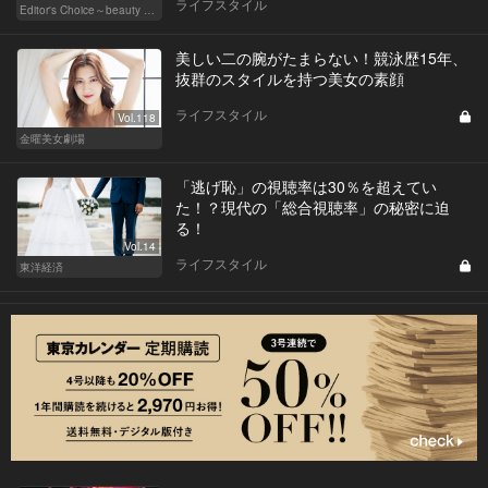
ライフスタイル
Editor's Choice～beauty & wellness～
美しい二の腕がたまらない！競泳歴15年、
抜群のスタイルを持つ美女の素顔
ライフスタイル
Vol.118
金曜美女劇場
「逃げ恥」の視聴率は30％を超えてい
た！？現代の「総合視聴率」の秘密に迫
る！
Vol.14
ライフスタイル
東洋経済