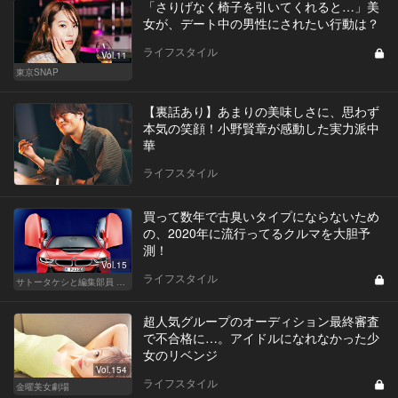
「さりげなく椅子を引いてくれると…」美
女が、デート中の男性にされたい行動は？
ライフスタイル
Vol.11
東京SNAP
【裏話あり】あまりの美味しさに、思わず
本気の笑顔！小野賢章が感動した実力派中
華
ライフスタイル
買って数年で古臭いタイプにならないため
の、2020年に流行ってるクルマを大胆予
測！
Vol.15
ライフスタイル
サトータケシと編集部員 船山の"CAR GENTSへの道"
超人気グループのオーディション最終審査
で不合格に…。アイドルになれなかった少
女のリベンジ
Vol.154
ライフスタイル
金曜美女劇場