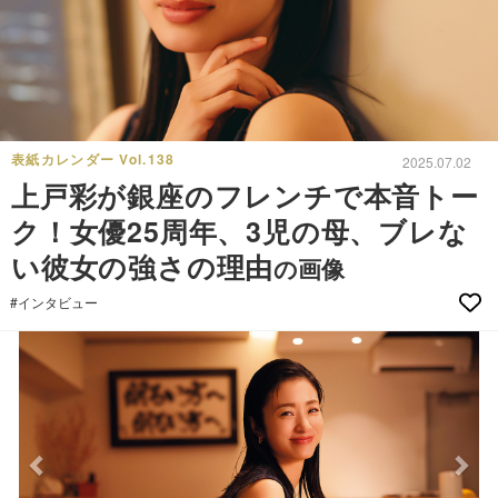
表紙カレンダー Vol.138
2025.07.02
上戸彩が銀座のフレンチで本音トー
ク！女優25周年、3児の母、ブレな
い彼女の強さの理由
の画像
#インタビュー