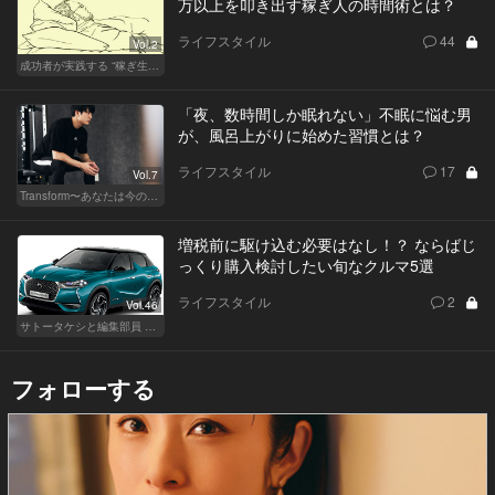
万以上を叩き出す稼ぎ人の時間術とは？
ライフスタイル
44
Vol.2
成功者が実践する “稼ぎ生活”
「夜、数時間しか眠れない」不眠に悩む男
が、風呂上がりに始めた習慣とは？
ライフスタイル
17
Vol.7
Transform〜あなたは今の自分に満足してますか？〜
増税前に駆け込む必要はなし！？ ならばじ
っくり購入検討したい旬なクルマ5選
ライフスタイル
2
Vol.46
サトータケシと編集部員 船山の"CAR GENTSへの道"
フォローする