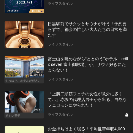
ライフスタイル
目黒駅前でサクッとサウナが叶う！予約要
らずで、都会の忙しい大人たちの日常を満
たす
ライフスタイル
富士山を眺めながら“ととのう”ホテル「edit
x seven 富士御殿場」が、サウナ好きにた
まらない！
Vol.44
ライフスタイル
やっぱり、ホテルが好き。
「上腕二頭筋フェチの女性が意外に多く
て…」赤坂の代理店男子から出る、自然な
フェロモンにやられた！
Vol.10
ライフスタイル
筋トレ男子
お金持ちはよく寝る！平均世帯年収4,000