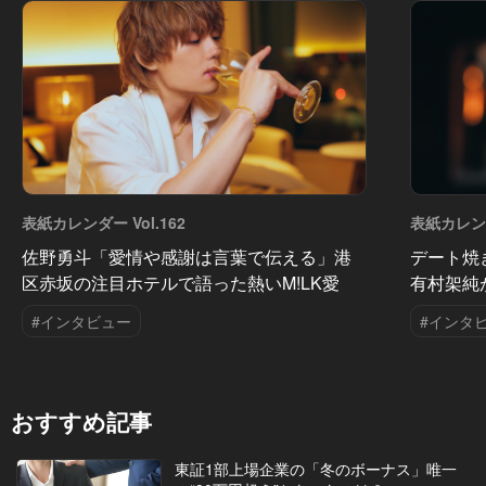
表紙カレンダー Vol.162
表紙カレンダ
佐野勇斗「愛情や感謝は言葉で伝える」港
デート焼
区赤坂の注目ホテルで語った熱いM!LK愛
有村架純
#インタビュー
#インタ
おすすめ記事
東証1部上場企業の「冬のボーナス」唯一