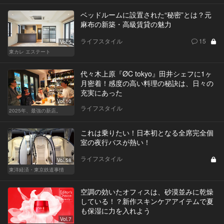
ベッドルームに設置された“秘密”とは？元
麻布の新築・高級賃貸の魅力
ライフスタイル
15
Vol.5
東カレ エステート
代々木上原『ØC tokyo』田井シェフに1ヶ
月密着！感度の高い料理の秘訣は、日々の
充実にあった
Vol.10
ライフスタイル
2025年、最強の新店。
これは乗りたい！日本初となる全席完全個
室の夜行バスが熱い！
ライフスタイル
Vol.58
東洋経済・東京鉄道事情
空調の効いたオフィスは、砂漠並みに乾燥
している！？新作スキンケアアイテムで夏
も保湿に力を入れよう
Vol.7