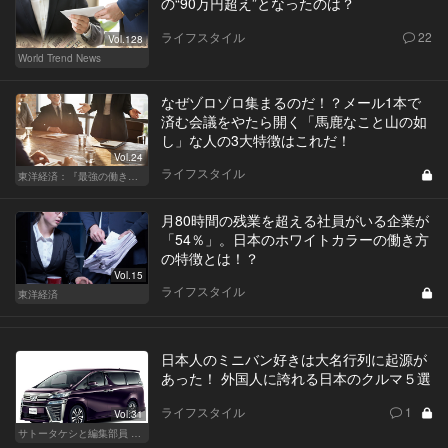
の“90万円超え”となったのは？
ライフスタイル
22
Vol.128
World Trend News
なぜゾロゾロ集まるのだ！？メール1本で
済む会議をやたら開く「馬鹿なこと山の如
し」な人の3大特徴はこれだ！
Vol.24
ライフスタイル
東洋経済：『最強の働き方』『一流の育て方』
月80時間の残業を超える社員がいる企業が
「54％」。日本のホワイトカラーの働き方
の特徴とは！？
Vol.15
ライフスタイル
東洋経済
日本人のミニバン好きは大名行列に起源が
あった！ 外国人に誇れる日本のクルマ５選
ライフスタイル
1
Vol.31
サトータケシと編集部員 船山の"CAR GENTSへの道"