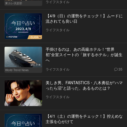
ライフスタイル
東カレ倶楽部
【4/9（日）の運勢をチェック！】ムードに
流されても良い日
ライフスタイル
手掛けるのは、あの高級ホテル！“世界
初”全室スイートの「旅するホテル」が誕生
へ
Vol.114
ライフスタイル
35
World Trend News
美しき男、FANTASTICS・八木勇征が“ハマ
ったら沼”と語った、あるものとは？
ライフスタイル
【4/1（土）の運勢をチェック！】控えめな
主張を心がけて