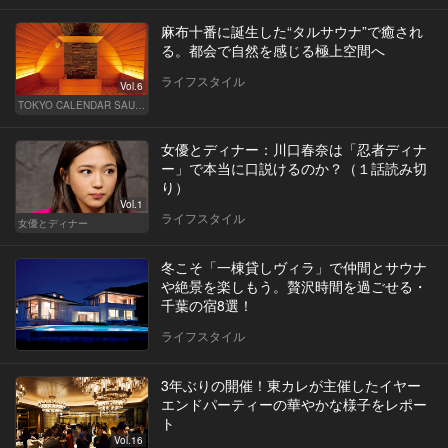
麻布十番に誕生した“タルサウナ”で癒され
る。都会で自然を感じる極上空間へ
ライフスタイル
Vol.6
TOKYO CALENDAR SAUNA CLUB ― トウカレ サウナクラブ ―
女優とディナー：川口春奈は「忍者ディナ
ー」で本当に口説けるのか？（１話読み切
り）
Vol.1
ライフスタイル
女優とディナー
冬こそ「一棟貸しヴィラ」で仲間とサウナ
や絶景を楽しもう。贅沢時間を過ごせる・
千葉の宿8選！
ライフスタイル
3年ぶりの開催！東カレが主催したイヤー
エンドパーティーの華やかな様子をレポー
ト
Vol.16