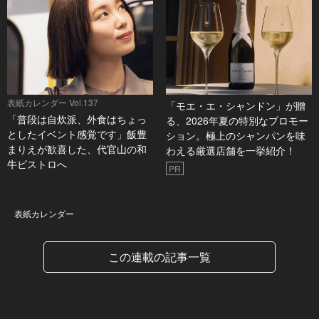
表紙カレンダー Vol.137
「モエ・エ・シャンドン」が贈
「普段は自炊派、外食はちょっ
る、2026年夏の特別なプロモー
としたイベント感覚です」飯豊
ション。極上のシャンパンを味
まりえが歓喜した、代官山の和
わえる厳選店舗を一挙紹介！
牛ビストロへ
PR
表紙カレンダー
表紙カレンダー
この連載の記事一覧