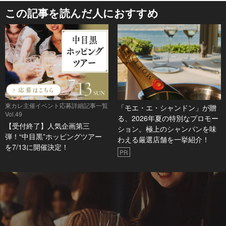
この記事を読んだ人におすすめ
東カレ主催イベント応募詳細記事一覧
「モエ・エ・シャンドン」が贈
Vol.49
る、2026年夏の特別なプロモー
【受付終了】人気企画第三
ション。極上のシャンパンを味
弾！“中目黒”ホッピングツアー
わえる厳選店舗を一挙紹介！
を7/13に開催決定！
PR