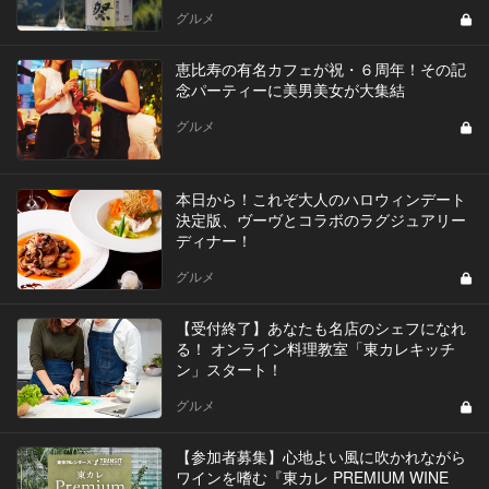
グルメ
恵比寿の有名カフェが祝・６周年！その記
念パーティーに美男美女が大集結
グルメ
本日から！これぞ大人のハロウィンデート
決定版、ヴーヴとコラボのラグジュアリー
ディナー！
グルメ
【受付終了】あなたも名店のシェフになれ
る！ オンライン料理教室「東カレキッチ
ン」スタート！
グルメ
【参加者募集】心地よい風に吹かれながら
ワインを嗜む『東カレ PREMIUM WINE