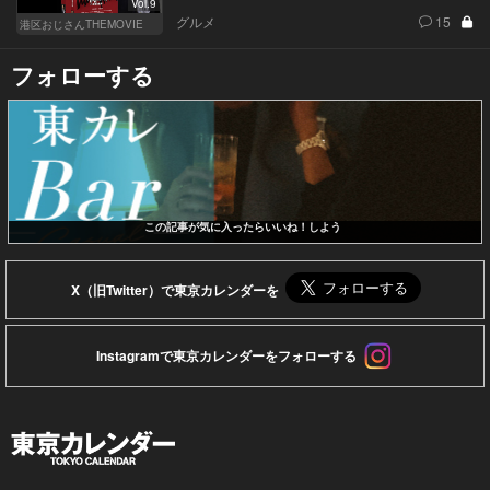
Vol.9
グルメ
15
港区おじさんTHEMOVIE
フォローする
この記事が気に入ったらいいね！しよう
X（旧Twitter）で東京カレンダーを
Instagramで東京カレンダーをフォローする