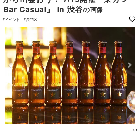
Bar Casual』 in 渋谷
の画像
#イベント
#渋谷区
1/5