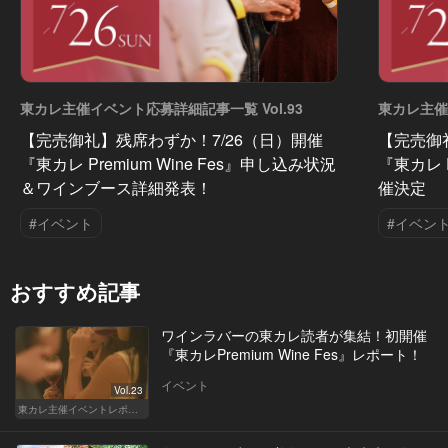
東カレ主催イベント応募詳細記事一覧 Vol.93
東カレ主催
【完売御礼】残席わずか！7/26（日）開催
【完売御
『東カレ Premium Wine Fes』申し込み状況
『東カレ P
＆ワインブース詳細発表！
催決定
#イベント
#イベン
おすすめ記事
ワインラバーの東カレ読者が集結！初開催
『東カレPremium Wine Fes』レポート！
イベント
Vol.23
東カレ主催イベントレポート