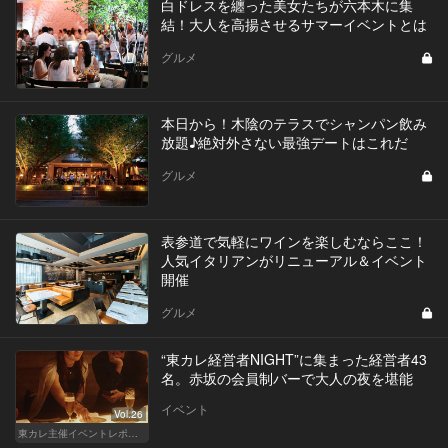
白ドレスを纏った美女たちが六本木に集
結！大人を高揚させるサマーイベントとは
グルメ
本日から！木陰のテラスでシャンパン飲み
放題♪絶対外さない最強デートはこれだ
グルメ
表参道で気軽にワインを楽しむならここ！
人気イタリアンがリニューアル＆イベント
開催
グルメ
“東カレ経営者NIGHT”に集まった経営者43
名。赤坂の会員制バーで大人の夜を堪能
イベント
Vol.26
東カレ主催イベントレポート