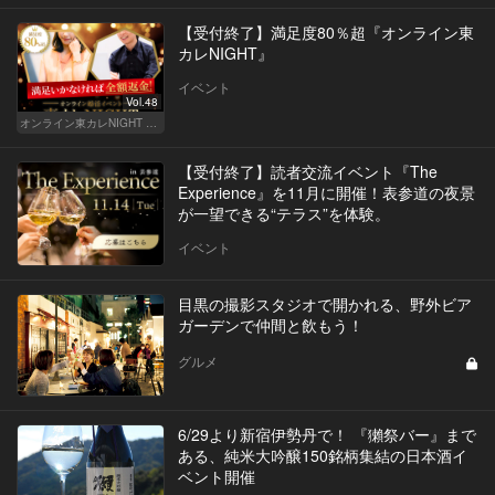
【受付終了】満足度80％超『オンライン東
カレNIGHT』
イベント
Vol.48
オンライン東カレNIGHT イベント募集
【受付終了】読者交流イベント『The
Experience』を11月に開催！表参道の夜景
が一望できる“テラス”を体験。
イベント
目黒の撮影スタジオで開かれる、野外ビア
ガーデンで仲間と飲もう！
グルメ
6/29より新宿伊勢丹で！ 『獺祭バー』まで
ある、純米大吟醸150銘柄集結の日本酒イ
ベント開催