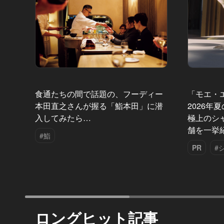
食通たちの間で話題の、フーディー
「モエ・
本田直之さんが握る「鮨本田」に潜
2026年
入してみたら…
極上のシ
舗を一挙
#鮨
PR
#
ロングヒット記事