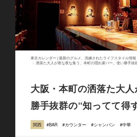
東京カレンダー | 最新のグルメ、洗練されたライフスタイル情報
洒落た大人が夜な夜な集う、本町の隠れ家バー。使い勝手抜群
大阪・本町の洒落た大人が
勝手抜群の“知ってて得
関西
#BAR
#カウンター
#シャンパン
#中華