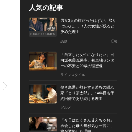
人気の記事
男女3人の旅だったはずが、帰り
は2人に…。1人の女性が残ると
Vol.74
決めた理由
TOUGH COOKIES
恋愛
6
「自立した女性になりたい」日
向坂46藤嶌果歩、初単独センタ
ーの不安と20歳の理想像
ライフスタイル
すすむ
焼き鳥通が熱狂する渋谷の隠れ
家『とり茶太郎』。14年目も予
約困難であり続ける理由
グルメ
「今日はたくさん甘えちゃお」
再会した母の無邪気な一言に、
Vol.73
娘が激怒した理由