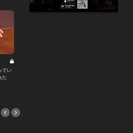
8
男と女の答えあわせ【A】 Vol.308
ってい
結婚願望ゼロだった27歳男性が、交
れた
際2年で突然プロポーズ。彼の心が
変わった“理由”とは
#小説