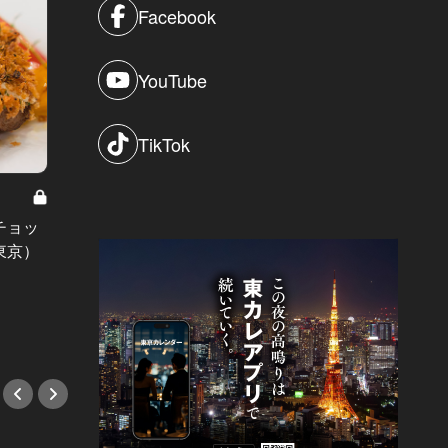
Facebook
YouTube
TikTok
チョッ
富裕層向けマンションが続々と建設
11品で
東京）
中。100年に一度の再開発が進む、
澤』の
意外な“アノ街”とは…
#デー
#焼肉