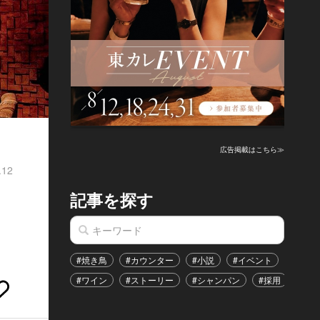
広告掲載はこちら≫
.12
記事を探す
#焼き鳥
#カウンター
#小説
#イベント
#港区
#ワイン
#ストーリー
#シャンパン
#採用
#恋