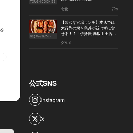
TOUGH COOKIES
恋愛
9
以上のボトルがずらりと並ぶセラーは大阪の酒好きには垂涎もの。“シャトー・
【贅沢な穴場ランチ】本店では
ボトルや国内に数十本しかないといわれる“フランソワ・ビリオン”のヴィンテ
,000の値が付いた“ジャック・セロス”など、掘り出し物が多数そろう
大行列の焼き鳥丼が並ばずに食
/9
Vol.7
せる！？『伊勢廣 赤坂山王店』
焼き鳥が艶めいてきた
へ
グルメ
すすむ
公式SNS
Instagram
X