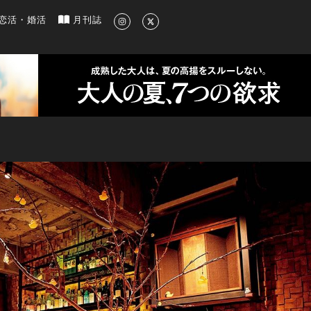
新のグルメ、洗練されたライフスタイル情報
恋活・婚活
月刊誌