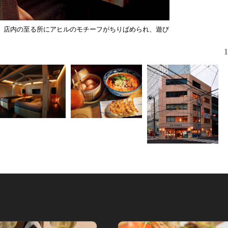
、店内の至る所にアヒルのモチーフがちりばめられ、遊び
常時300本
ゴー”の希少
ジ、￥700
1