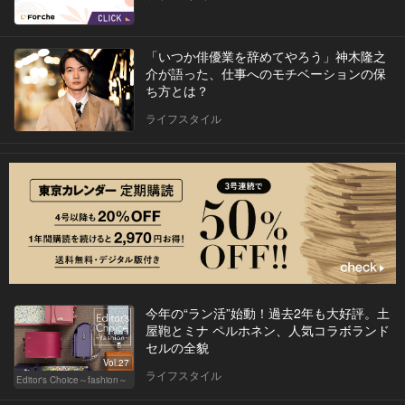
「いつか俳優業を辞めてやろう」神木隆之
介が語った、仕事へのモチベーションの保
ち方とは？
ライフスタイル
今年の“ラン活”始動！過去2年も大好評。土
屋鞄とミナ ペルホネン、人気コラボランド
セルの全貌
Vol.27
ライフスタイル
Editor's Choice～fashion～