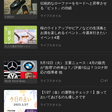
伝統的なローファーをモードへと昇華させ
る「ビット」の功績
Vol.5
ライフスタイル
不易流行
桜のライトアップやピアノなどの生演奏と
お酒を楽しめるイベント…今週末行きたい
イベント4選
Vol.36
ライフスタイル
大人の週末ToDoリスト
5月12日（火） 主要ニュース：4月の販売
が“急増”の外車は？／評価1位は？コロナ対
応の指導者 他
Vol.30
ライフスタイル
41
World Trend News
【1/27（金）の運勢をチェック！】放って
おいてあげるのも優しさです
ライフスタイル