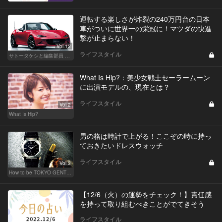
運転する楽しさが炸裂の240万円台の日本
車がついに世界一の栄冠に！マツダの快進
撃が止まらない！
Vol.12
ライフスタイル
サトータケシと編集部員 船山の"CAR GENTSへの道"
What Is Hip?：美少女戦士セーラームーン
に出演モデルの、現在とは？
ライフスタイル
Vol.2
What Is Hip?
男の格は時計で上がる！ここぞの時に持っ
ておきたいドレスウォッチ
ライフスタイル
Vol.3
How to be TOKYO GENTS 東京人よ、紳士たれ！
【12/6（火）の運勢をチェック！】責任感
を持って取り組むべきことがでてきそう
ライフスタイル