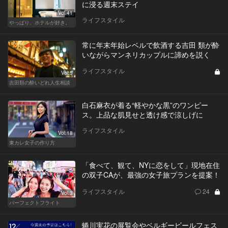
に浸る週末ステイ
Vol.41
ライフスタイル
やっぱり、ホテルが好き。
常に年末年始レベルで飲酒する吉田 類が酔
いながらマンネリカップルに諦めを説く
ライフスタイル
Vol.5
吉田類の酔いどれ人生相談
白石麻衣が着る“軽やかな黒”のワンピー
ス。上品な肌見せと透け感で涼しげに
ライフスタイル
Vol.18
東カレ女子の作り方
「食べて、観て、NYに恋をして」現地在住
の双子CAが、最強の女子旅プランを提案！
ライフスタイル
24
Vol.3
パーフェクトフライト
蜷川実花の展覧会やベルギービールフェス