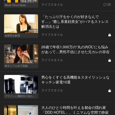
Vol.156
ライフスタイル
25
World Trend News
「たっぷり汗をかくのが好きなんで
す…」“癒し系童顔美女”がハマるストレス
解消法とは
Vol.68
ライフスタイル
金曜美女劇場
26歳で年収1,000万の“丸の内OL”にも悩み
があって…男性不信にさせた元カレの存在
ライフスタイル
Vol.19
東京リアル女子図鑑
男心をくすぐる高機能＆スタイリッシュな
キッチン家電10選
ライフスタイル
Vol.2
デザインと機能性の合わせ技！ こんなキッチン家電が欲しかった！
大人のひとり時間を叶える都会の隠れ家
「DDD HOTEL」。ミニマムな空間で静寂