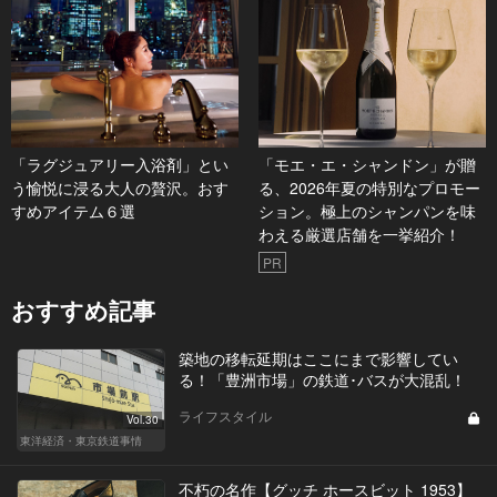
ア
「ラグジュアリー入浴剤」とい
「モエ・エ・シャンドン」が贈
う愉悦に浸る大人の贅沢。おす
る、2026年夏の特別なプロモー
すめアイテム６選
ション。極上のシャンパンを味
わえる厳選店舗を一挙紹介！
PR
おすすめ記事
築地の移転延期はここにまで影響してい
る！「豊洲市場」の鉄道･バスが大混乱！
ライフスタイル
Vol.30
東洋経済・東京鉄道事情
不朽の名作【グッチ ホースビット 1953】