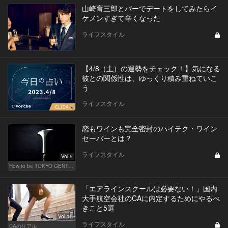
山崎育三郎とバーでデートをしてみたらイ
ケメンすぎて辛くなった
ライフスタイル
【4/8（土）の運勢をチェック！】気になる
彼との関係性は、ゆっくり積み重ねていこ
う
ライフスタイル
恋もワインも完全密封のハイテク・ワイン
セーバーとは？
ライフスタイル
Vol.9
How to be TOKYO GENTS 東京人よ、紳士たれ！
「エアラインスクールは必要ない！」国内
大手航空会社のCAに内定するためにやるべ
きこと5選
Vol.15
ライフスタイル
CAのリアル