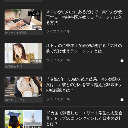
スマホが机の上にあるだけで、集中力が低
下する！精神科医が教える「ゾーン」に入
る方法
Vol.25
ライフスタイル
オトナの5分読書
オトナの色香漂う女優が駆使する「男性の
前でだけ使うテクニック」とは
ライフスタイル
Vol.138
金曜美女劇場
「交際5年、30歳で彼と破局。今の婚活状
況は…」彼との別れを乗り越えた33歳美女
の結婚観とは？
Vol.13
ライフスタイル
神プロジェクト
12カ国で調査した「エリート学生の志望企
業」トップ50にランクインした日本の2社
とは？