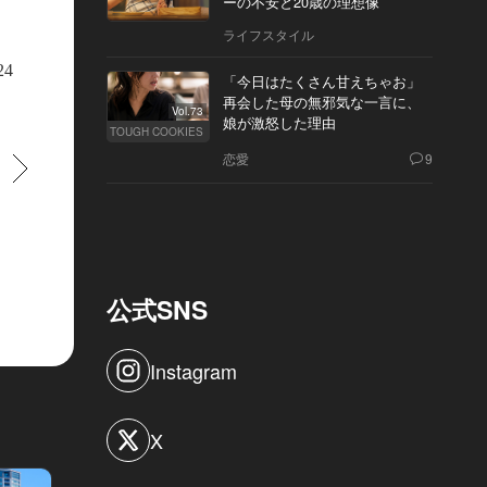
ーの不安と20歳の理想像
ライフスタイル
24
「今日はたくさん甘えちゃお」
再会した母の無邪気な一言に、
Vol.73
娘が激怒した理由
TOUGH COOKIES
恋愛
9
すすむ
公式SNS
Instagram
御堂筋に面するが正面玄関を静かな脇道に設けるのが“セントレジス”的。ホ
族であるアスター家の別荘があったアメリカの「セントレジス湖」に由来
X