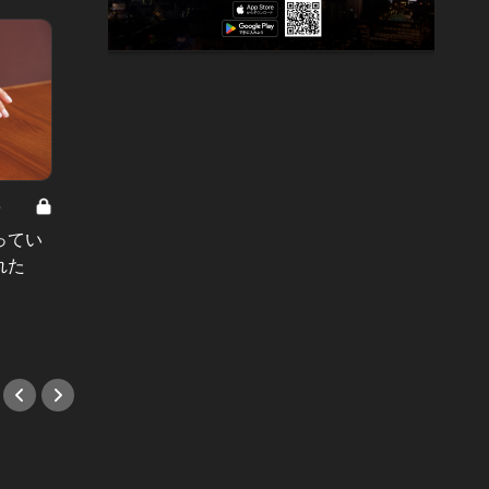
8
男と女の答えあわせ【A】 Vol.308
ってい
結婚願望ゼロだった27歳男性が、交
れた
際2年で突然プロポーズ。彼の心が
変わった“理由”とは
#小説