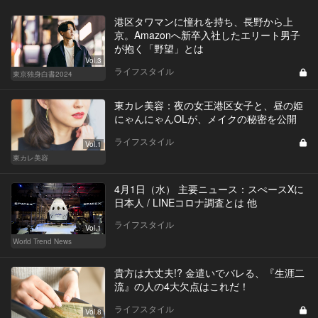
港区タワマンに憧れを持ち、長野から上
京。Amazonへ新卒入社したエリート男子
が抱く「野望」とは
Vol.3
ライフスタイル
東京独身白書2024
東カレ美容：夜の女王港区女子と、昼の姫
にゃんにゃんOLが、メイクの秘密を公開
ライフスタイル
Vol.1
東カレ美容
4月1日（水） 主要ニュース：スぺースXに
日本人 / LINEコロナ調査とは 他
ライフスタイル
Vol.1
World Trend News
貴方は大丈夫!? 金遣いでバレる、『生涯二
流』の人の4大欠点はこれだ！
ライフスタイル
Vol.8