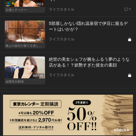
Vol.2
ライフスタイル
1
女優とディナー
5部屋しかない隠れ温泉宿で伊豆に籠るデ
ートはいかが？
ライフスタイル
Vol.1
極上の旅荘が奏でる美しき寛ぎ
絶世の美女シェフが腕をふるう夢のような
店がある！？妖艶すぎた彼女の素顔
ライフスタイル
Vol.126
金曜美女劇場