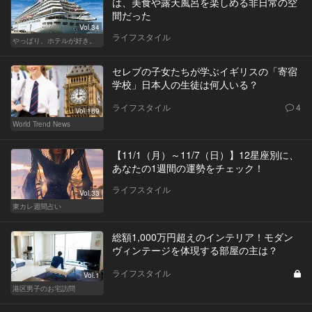
は、美食や露天風呂を楽しめる非日常の空
間だった
Vol.34
ライフスタイル
やっぱり、ホテルが好き。
セレブの子女たちが学ぶイギリスの「寄宿
学校」日本人の生徒は何人いる？
ライフスタイル
4
Vol.189
World Trend News
【11/1（月）～11/7（日）】12星座別に、
あなたの1週間の運勢をチェック！
ライフスタイル
Vol.33
東カレ週間占い
総額1,000万円超えのインテリア！モダン
ヴィンテージを体現する部屋の主は？
ライフスタイル
Vol.1
港区男子のお宅訪問