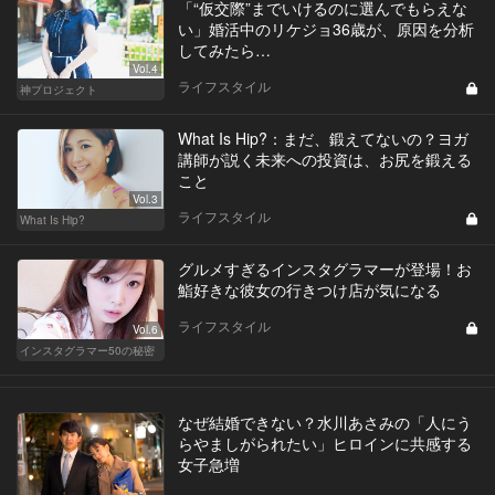
「“仮交際”までいけるのに選んでもらえな
い」婚活中のリケジョ36歳が、原因を分析
してみたら…
Vol.4
ライフスタイル
神プロジェクト
What Is Hip?：まだ、鍛えてないの？ヨガ
講師が説く未来への投資は、お尻を鍛える
こと
Vol.3
ライフスタイル
What Is Hip?
グルメすぎるインスタグラマーが登場！お
鮨好きな彼女の行きつけ店が気になる
ライフスタイル
Vol.6
インスタグラマー50の秘密
なぜ結婚できない？水川あさみの「人にう
らやましがられたい」ヒロインに共感する
女子急増