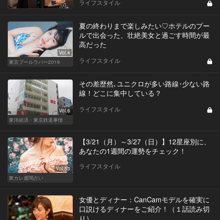
ライフスタイル
夏の終わりまで楽しみたい♡ホテルのプー
ルで出会った、壮絶美女と過ごす時間が最
高だった
Vol.4
ライフスタイル
東京プールラバー2019
その差歴然､ユニクロが多い路線･少ない路
線！どこに集中している？
ライフスタイル
Vol.6
東洋経済・東京鉄道事情
【3/21（月）～3/27（日）】12星座別に、
あなたの1週間の運勢をチェック！
ライフスタイル
Vol.53
東カレ週間占い
女優とディナー：CanCamモデルを確実に
口説けるディナーをご紹介！（１話読み切
り）