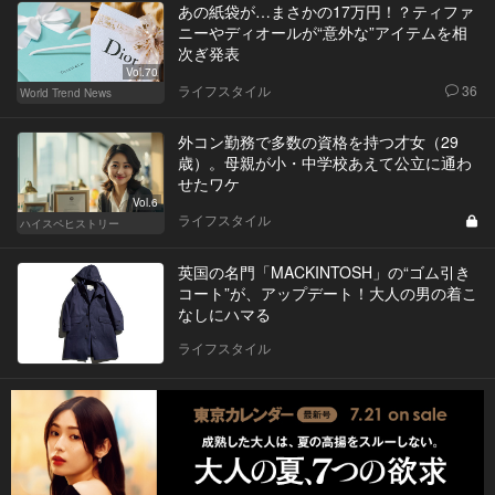
あの紙袋が…まさかの17万円！？ティファ
ニーやディオールが“意外な”アイテムを相
次ぎ発表
Vol.70
ライフスタイル
36
World Trend News
外コン勤務で多数の資格を持つ才女（29
歳）。母親が小・中学校あえて公立に通わ
せたワケ
Vol.6
ライフスタイル
ハイスペヒストリー
英国の名門「MACKINTOSH」の“ゴム引き
コート”が、アップデート！大人の男の着こ
なしにハマる
ライフスタイル