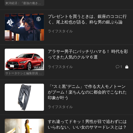
東洋経済：『最強の働き方』『一流の育て方』
プレゼントを買うときは、銀座のココに行
く。尾上松也が語る、粋な男の銀ぶら論
ライフスタイル
アラサー男子にバッチリハマる！ 時代を彩
ってきた人気のクルマ６選
ライフスタイル
1
Vol.49
サトータケシと編集部員 船山の"CAR GENTSへの道"
「“スミ黒”デニム」で作る大人モノトーン
がブーム！楽ちんなのに都会的でこなれた
印象が叶う
ライフスタイル
すれ違ってドキッ！男性が目で追わずには
いられない、いい女のサマードレスとは？