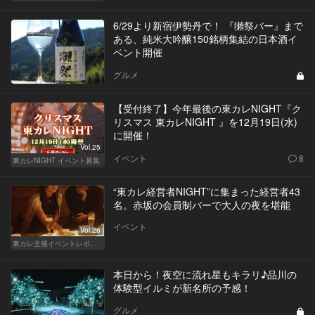
6/29より新宿伊勢丹で！ 『獺祭バー』まで
ある、純米大吟醸150銘柄集結の日本酒イ
ベント開催
グルメ
【受付終了】今年最後の東カレNIGHT『ク
リスマス 東カレNIGHT 』を12月19日(水)
に開催！
Vol.25
イベント
8
東カレNIGHT イベント募集
“東カレ経営者NIGHT”に集まった経営者43
名。赤坂の会員制バーで大人の夜を堪能
イベント
Vol.26
東カレ主催イベントレポート
本日から！夜空に流れ星もキラリ♪品川の
体験型イルミが新名所の予感！
グルメ