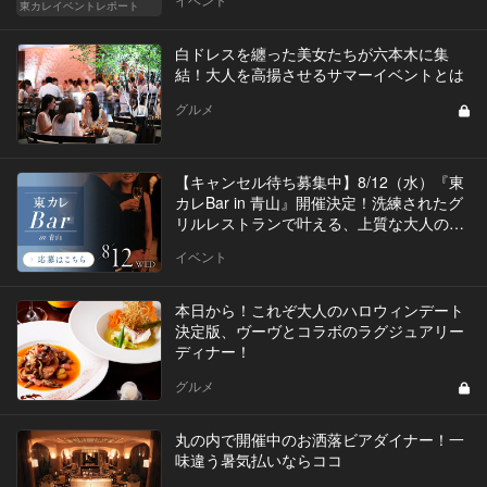
東カレイベントレポート
白ドレスを纏った美女たちが六本木に集
結！大人を高揚させるサマーイベントとは
グルメ
【キャンセル待ち募集中】8/12（水）『東
カレBar in 青山』開催決定！洗練されたグ
リルレストランで叶える、上質な大人の出
会い
イベント
本日から！これぞ大人のハロウィンデート
決定版、ヴーヴとコラボのラグジュアリー
ディナー！
グルメ
丸の内で開催中のお洒落ビアダイナー！一
味違う暑気払いならココ