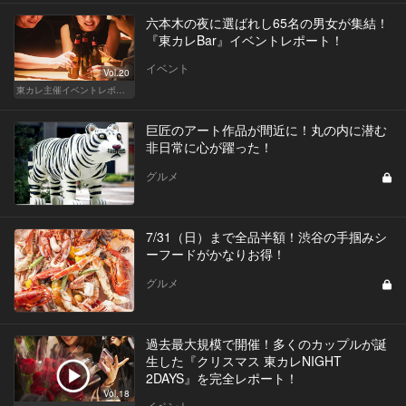
六本木の夜に選ばれし65名の男女が集結！
『東カレBar』イベントレポート！
イベント
Vol.20
東カレ主催イベントレポート
巨匠のアート作品が間近に！丸の内に潜む
非日常に心が躍った！
グルメ
7/31（日）まで全品半額！渋谷の手掴みシ
ーフードがかなりお得！
グルメ
過去最大規模で開催！多くのカップルが誕
生した『クリスマス 東カレNIGHT
2DAYS』を完全レポート！
Vol.18
イベント