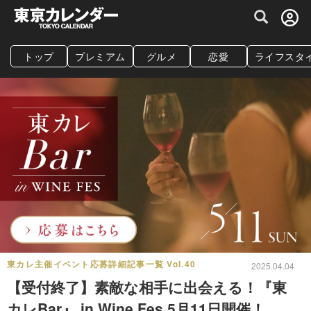
グルメ情報・プレミアムレストラン予約サイト
トップ
プレミアム
グルメ
恋愛
ライフスタ
東カレ主催イベント応募詳細記事一覧 Vol.40
2025.04.04
【受付終了】素敵な相手に出会える！『東
カレBar』 in Wine Fes 5月11日開催！