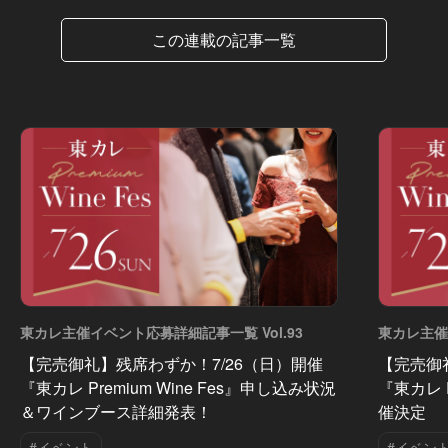
この連載の記事一覧
東カレ主催イベント応募詳細記事一覧 Vol.93
東カレ主催
【完売御礼】残席わずか！7/26（日）開催
【完売御
『東カレ Premium Wine Fes』申し込み状況
『東カレ P
＆ワインブース詳細発表！
催決定
#イベント
#イベン