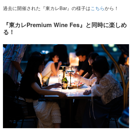
過去に開催された『東カレBar』の様子は
こちら
から！
『東カレPremium Wine Fes』と同時に楽しめ
る！