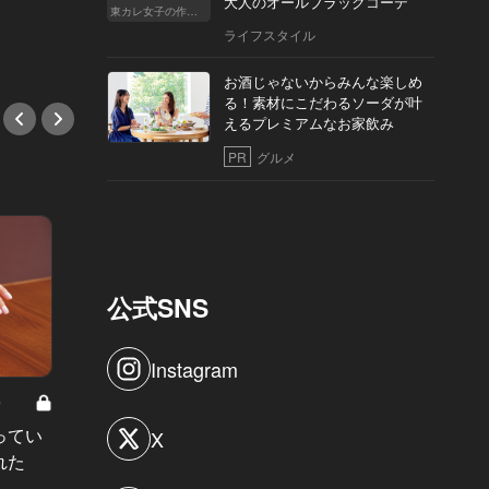
大人のオールブラックコーデ
人の贅
東カレ女子の作り方
#隠れ家
ライフスタイル
#フレ
お酒じゃないからみんな楽しめ
る！素材にこだわるソーダが叶
えるプレミアムなお家飲み
PR
グルメ
公式SNS
Instagram
8
男と女の答えあわせ【A】 Vol.308
ってい
結婚願望ゼロだった27歳男性が、交
X
れた
際2年で突然プロポーズ。彼の心が
変わった“理由”とは