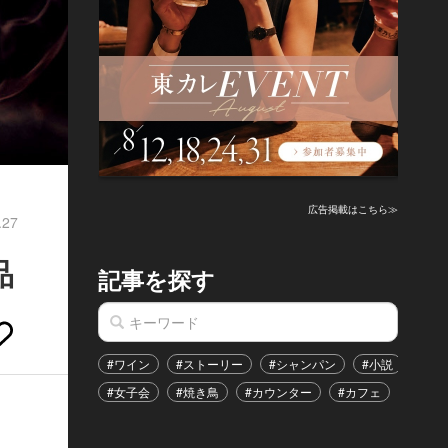
広告掲載はこちら≫
.27
品
記事を探す
#ワイン
#ストーリー
#シャンパン
#小説
#家
#女子会
#焼き鳥
#カウンター
#カフェ
#イベ