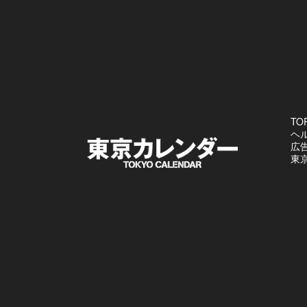
TO
ヘ
広
東