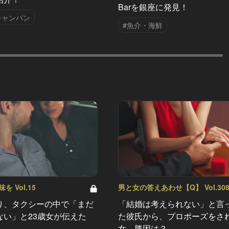
Barを銀座に発見！
シャンパン
#魚介・海鮮
 Vol.15
男と女の答えあわせ【Q】 Vol.30
り、タクシーの中で「まだ
「結婚は考えられない」と言
ない」と23歳女が伝えた
た彼氏から、プロポーズをさ
女。勝因は？