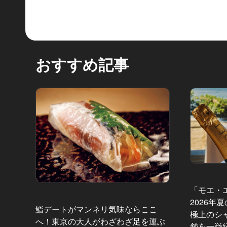
おすすめ記事
「モエ・
2026年
鮨デートがマンネリ気味ならここ
極上のシ
へ！東京の大人がわざわざ足を運ぶ
舗を一挙