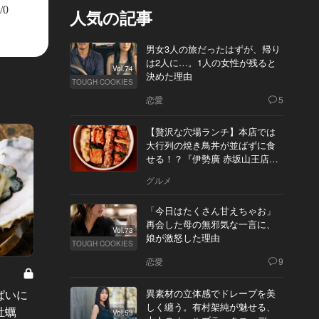
/0
人気の記事
男女3人の旅だったはずが、帰り
は2人に…。1人の女性が残ると
Vol.74
決めた理由
TOUGH COOKIES
恋愛
5
【贅沢な穴場ランチ】本店では
大行列の焼き鳥丼が並ばずに食
せる！？『伊勢廣 赤坂山王店』
へ
グルメ
「今日はたくさん甘えちゃお」
再会した母の無邪気な一言に、
Vol.73
娘が激怒した理由
TOUGH COOKIES
恋愛
9
楽しい
坂で Vol
ぱいに
上目黒2丁目・中目黒3丁目に点在す
神楽坂
異素材の立体感でドレープを美
しく纏う。有村架純が魅せる、
牡蠣
る隠れ家の名店4選
カルな
Vol.53