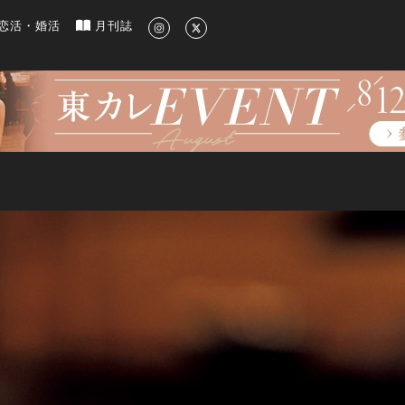
新のグルメ、洗練されたライフスタイル情報
恋活・婚活
月刊誌