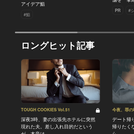
アイデア鮨
PR
#
#鮨
ロングヒット記事
TOUGH COOKIES Vol.51
今夜、罪の味を
深夜3時、妻の出張先ホテルに突然
デート帰
現れた夫。差し入れ目的だという
帰りたく
が、本音は…
ら…