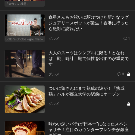
「会食」の極意。
森星さんもお祝いに駆けつけた新たなラグ
ジュアリースポットが誕生！香港に行った
ら絶対に訪れたい
Vol.16
グルメ
1
Editor's Choice～gourmet～
大人のスーツはシンプルに限る！となれ
ば、靴、時計、鞄で個性を出すのが重要で
す
グルメ
3
ついに鶏さんにまで熟成の波が！「熟成
鶏」バルが都立大学の駅前にオープン
グルメ
味わい深いパテは“日本一”になったスペシ
ャリテ！注目のカウンターフレンチが銀座
に誕生