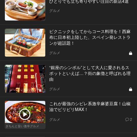
ひとりでも立ち寄りやすい注目の新店4選
グルメ
ピクニックをしてからコース料理を！西麻
布に日本初上陸した、スペイン発レストラ
ンが超話題！
グルメ
“銀座のシンボル”として大人に愛されるス
ポットといえば…？街の象徴と呼ばれる理
由
グルメ
これが最強のシビレ系激辛麻婆豆腐！山椒
油でビリビリMAX！
グルメ
2
Vol.7
きちんと旨い激辛グルメ