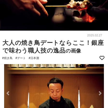
2025.02.27
大人の焼き鳥デートならここ！銀座
で味わう職人技の逸品
の画像
#焼き鳥
#デート
#日本酒