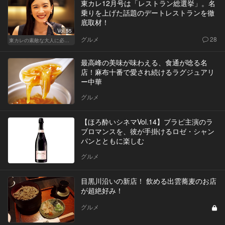
東カレ12月号は「レストラン総選挙」。名
乗りを上げた話題のデートレストランを徹
底取材！
Vol.55
グルメ
28
東カレの素敵な大人に必要なこと
最高峰の美味が味わえる、食通が唸る名
店！麻布十番で愛され続けるラグジュアリ
ー中華
グルメ
【ほろ酔いシネマVol.14】ブラピ主演のラ
ブロマンスを、彼が手掛けるロゼ・シャン
パンとともに楽しむ
グルメ
目黒川沿いの新店！ 飲める出雲蕎麦のお店
が超絶好み！
グルメ