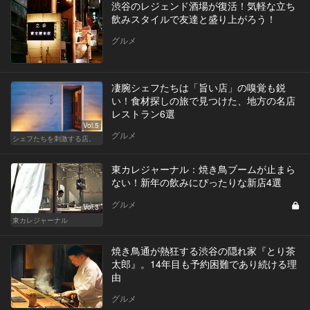
渋谷のレジェンド酒場が復活！気軽な立ち
飲みスタイルで友達と盛り上がろう！
グルメ
凄腕シェフたちは「旨い店」の嗅覚も鋭
い！食材探しの旅で見つけた、地方の名店
レストラン6選
Vol.5
グルメ
シェフたちを刺激する店。
東カレジャーナル：焼き鳥ブームが止まら
ない！新年の飲みにぴったりな新店4選
グルメ
Vol.3
東カレジャーナル
焼き鳥通が熱狂する渋谷の隠れ家『とり茶
太郎』。14年目も予約困難であり続ける理
由
グルメ