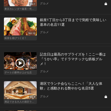
グルメ
Vol.1
東京カレンダー厳選！究極のランチ特集
銀座1丁目から3丁目までで気軽で美味しい
基本の名店11選
グルメ
Vol.12
銀座を遊びつくせ！
記念日は最高のサプライズを！ここ一番は
『うかい亭』でドラマチックな鉄板グル
メ！
Vol.1
グルメ
デートの勝率が上がる店
港区でランチ会ならここへ！「大人な体
験」と感動される艶やかな名店5選
グルメ
Vol.4
満足できる大人の港区ランチデート