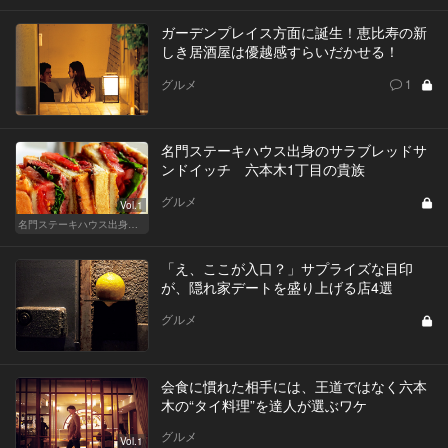
ガーデンプレイス方面に誕生！恵比寿の新
しき居酒屋は優越感すらいだかせる！
グルメ
1
名門ステーキハウス出身のサラブレッドサ
ンドイッチ 六本木1丁目の貴族
グルメ
Vol.1
名門ステーキハウス出身「サラブレッドサンド」三強
「え、ここが入口？」サプライズな目印
が、隠れ家デートを盛り上げる店4選
グルメ
会食に慣れた相手には、王道ではなく六本
木の“タイ料理”を達人が選ぶワケ
グルメ
Vol.1