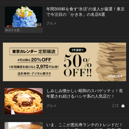
年間300杯を食す“氷活”の達人が厳選！東京
で今注目の「かき氷」の名店6選
グルメ
Vol.2
納涼する夏。
しみじみ懐かしい昭和のスパゲッティ！長
年愛され続けるハシヤ系の人気店だ！
グルメ
2
いま、ここが恵比寿ランチのトレンドだ！