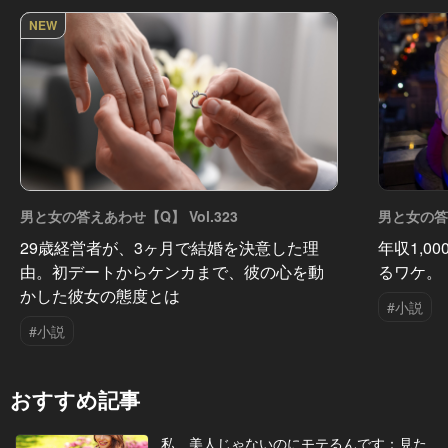
NEW
男と女の答えあわせ【Q】 Vol.323
男と女の答え
29歳経営者が、3ヶ月で結婚を決意した理
年収1,0
由。初デートからケンカまで、彼の心を動
るワケ。
かした彼女の態度とは
#小説
#小説
おすすめ記事
私、美人じゃないのにモテるんです：見た