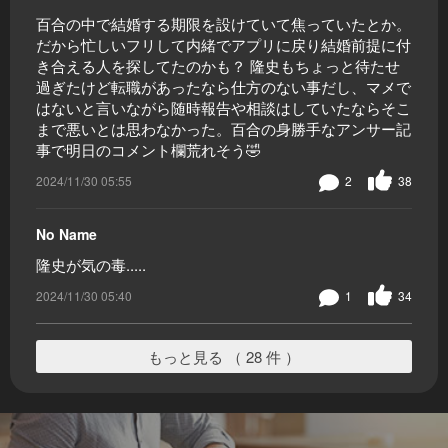
百合の中で結婚する期限を設けていて焦っていたとか。
だから忙しいフリして内緒でアプリに戻り結婚前提に付
き合える人を探してたのかも？ 隆史もちょっと待たせ
過ぎたけど転職があったなら仕方のない事だし、マメで
はないと言いながら随時報告や相談はしていたならそこ
まで悪いとは思わなかった。百合の身勝手なアンサー記
事で明日のコメント欄荒れそう🤣
2024/11/30 05:55
2
38
No Name
隆史が気の毒.....
2024/11/30 05:40
1
34
もっと見る （ 28 件 ）