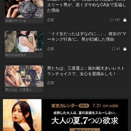
エリート男が、若くダサめなCA女で妥協し
た理由
Vol.2
恋愛
197
35歳のヤバい女
「イイ女だったはずなのに…」。彼女の“マ
ーキング行為“に、男が幻滅した理由
恋愛
41
Vol.9
NEO渋谷区男子
男たちは、三度選ぶ：振れ幅大きいレスト
ランチョイスで、女心を鷲掴みしろ！
恋愛
Vol.1
男たちは、三度選ぶ