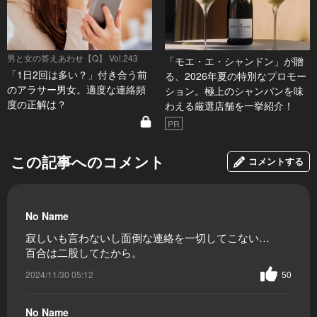
男と女の答えあわせ【Q】 Vol.243
「モエ・エ・シャンドン」が贈
「1日2回は多い？」付き合う前
る、2026年夏の特別なプロモー
のアラサー男女。適度な連絡頻
ション。極上のシャンパンを味
度の正解は？
わえる厳選店舗を一挙紹介！
PR
この記事へのコメント
コメントする
No Name
寂しいも言わないし面倒な連絡を一切してこない…
百合は二股してたから。
2024/11/30 05:12
50
No Name