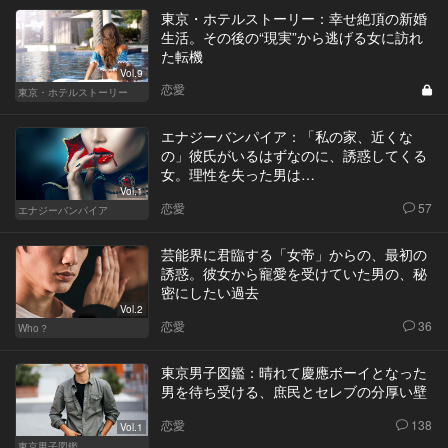
東京・ホテルストーリー：幸せ絶頂の新婚
生活。その後の“現実”から逃げる女に訪れ
た転機
Vol.9
恋愛
東京・ホテルストーリー
エナジーバンパイア：「私の家、近くな
の」彼氏がいるはずなのに、誘惑してくる
女。理性を失った男は…
Vol.1
恋愛
57
エナジーバンパイア
芸能界に君臨する「女帝」からの、最初の
誘惑。彼女から寵愛を受けていた男の、秘
密にしたい過去
Vol.2
恋愛
36
Who？
東京男子図鑑：晴れて慶應ボーイとなった
男を待ち受ける、庶民とセレブの分厚い壁
恋愛
138
Vol.1
東京男子図鑑