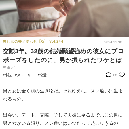
男と女の答えあわせ【Q】 Vol.244
2024.11.30
交際3年。32歳の結婚願望強めの彼女にプロ
ポーズをしたのに、男が振られたワケとは
三浦マキ
#小説
#ストーリー
#恋愛
28
男と女は全く別の生き物だ。それゆえに、スレ違いは生ま
れるもの。
出会い、デート、交際、そして夫婦に至るまで…この世に
男と女がいる限り、スレ違いはいつだって起こりうるの