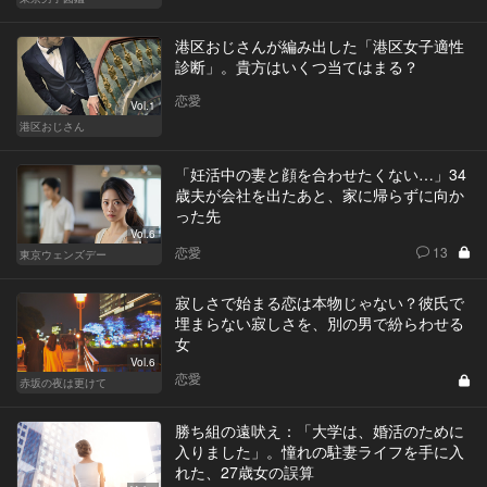
港区おじさんが編み出した「港区女子適性
診断」。貴方はいくつ当てはまる？
恋愛
Vol.1
港区おじさん
「妊活中の妻と顔を合わせたくない…」34
歳夫が会社を出たあと、家に帰らずに向か
った先
Vol.6
恋愛
13
東京ウェンズデー
寂しさで始まる恋は本物じゃない？彼氏で
埋まらない寂しさを、別の男で紛らわせる
女
Vol.6
恋愛
赤坂の夜は更けて
勝ち組の遠吠え：「大学は、婚活のために
入りました」。憧れの駐妻ライフを手に入
れた、27歳女の誤算