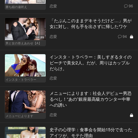
Vol.1
恋愛
96
勝ち組の遠吠え
「たぶんこのままデキそうだけど…」男が
女に対し、何も手を出さずに帰したワケ
恋愛
94
Vol.89
男と女の答えあわせ【A】
インスタ・トラベラー：美しすぎるタイの
ビーチで美女2人。だが、周りはカップル
だらけ。
Vol.1
恋愛
インスタ・トラベラー
メニューによります：社会人デビュー男恐
るべし！“あの”銀座最高級カウンター中華
への誘い
Vol.2
恋愛
メニューによります
史子の心理学：食事会を開始15分で去った
アイツが、モテた理由