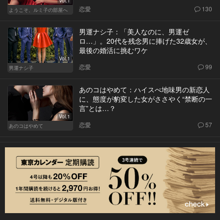
Vol.1
恋愛
130
ようこそ、ルミ子の部屋へ
男運ナシ子：「美人なのに、男運ゼ
ロ…」。20代を残念男に捧げた32歳女が、
最後の婚活に挑むワケ
Vol.1
恋愛
99
男運ナシ子
あのコはやめて：ハイスぺ地味男の新恋人
に、態度が豹変した女がささやく“禁断の一
言”とは…？
Vol.1
恋愛
57
あのコはやめて