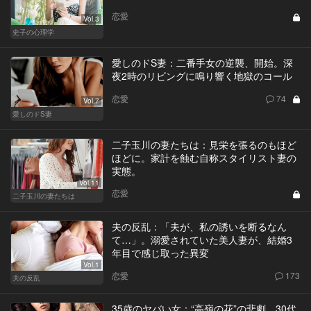
恋愛
Vol.3
史子の心理学
愛しのドS妻：二番手女の逆襲、開始。深
夜2時のリビングに鳴り響く地獄のコール
恋愛
74
Vol.7
愛しのドS妻
二子玉川の妻たちは：見栄を張るのもほど
ほどに。家計を蝕む自称スタイリスト妻の
実態。
Vol.11
恋愛
二子玉川の妻たちは
夫の反乱：「夫が、私の誘いを断るなん
て…」。溺愛されていた美人妻が、結婚3
年目で感じ取った異変
Vol.1
恋愛
173
夫の反乱
35歳のヤバい女：“高嶺の花”の悲劇。30代