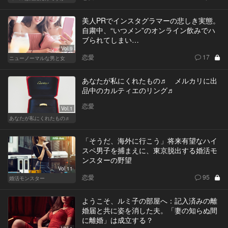
美人PRでインスタグラマーの悲しき実態。
自粛中、“いつメン”のオンライン飲みでハ
ブられてしまい…
Vol.9
恋愛
17
ニューノーマルな男と女
あなたが私にくれたもの♬ メルカリに出
品中のカルティエのリング♬
恋愛
Vol.1
あなたが私にくれたもの♬
「そうだ、海外に行こう」将来有望なハイ
スペ男子を捕まえに、東京脱出する婚活モ
ンスターの野望
Vol.11
恋愛
95
婚活モンスター
ようこそ、ルミ子の部屋へ：記入済みの離
婚届と共に姿を消した夫。「妻の知らぬ間
に離婚」は成立する？