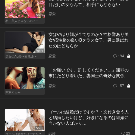
目だけの女なんて、相手にもならない
恋愛
Vol.1
私、美人じゃないのにモテるんです。
女はやはり顔が全てなのか？性格難あり美
女VS性格の良いBクラス女子、男に選ばれ
たのはどちらか
Vol.4
恋愛
194
男女のAorB〜回答編〜
「お願いです、許してください…」謝罪の
末にたどり着いた、妻同士の奇妙な関係
恋愛
157
Vol.8
家族ぐるみ
ゴールは結婚だけですか？：次付き合う人
と結婚したいけど、好きになるのは結婚に
向かない人ばかり…
Vol.1
恋愛
23
ゴールは結婚だけですか？