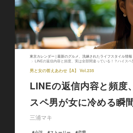
東京カレンダー | 最新のグルメ、洗練されたライフスタイル情報
LINEの返信内容と頻度、実は全部間違っている！？ハイス
男と女の答えあわせ【A】 Vol.235
LINEの返信内容と頻
スペ男が女に冷める瞬
三浦マキ
#小説
#ストーリー
#恋愛