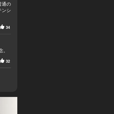
普通の
テンシ
34
念。
32