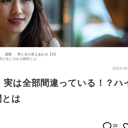
連載
男と女の答えあわせ【A】
ペ男が女に冷める瞬間とは
2024.09
度、実は全部間違っている！？ハ
間とは
28