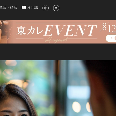
新のグルメ、洗練されたライフスタイル情報
恋活・婚活
月刊誌