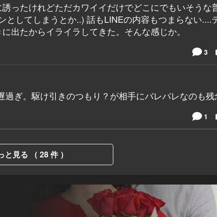
に誘ったけれどただカワイイだけでどこにでもいそうな
してしまうとか..) 話もLINEの内容もつまらない....
きに出たからイライラしてきた。そんな感じか。
3
て、遅過ぎ。駆け引きのつもり？が相手にバレバレなのも残
1
っと見る （ 28 件 ）