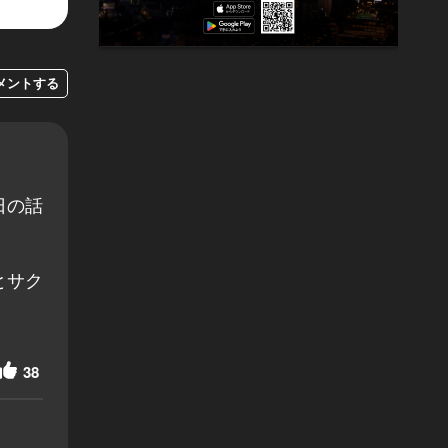
メントする
日の話
。
とサク
38