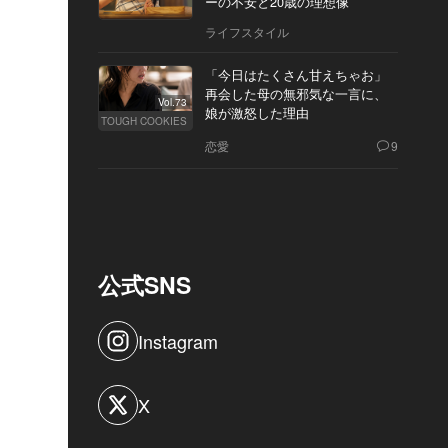
ーの不安と20歳の理想像
ライフスタイル
「今日はたくさん甘えちゃお」
再会した母の無邪気な一言に、
Vol.73
娘が激怒した理由
TOUGH COOKIES
恋愛
9
公式SNS
Instagram
X