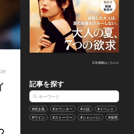
広告掲載はこちら≫
.29
記事を探す
イ
#焼き鳥
#カウンター
#小説
#イベント
#港区
#ワイン
#ストーリー
#シャンパン
#採用
#恋