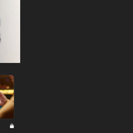
0
男と女の答えあわせ【A】 Vol.319
男と女の答