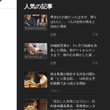
人気の記事
男女3人の旅だったはずが、帰り
は2人に…。1人の女性が残ると
Vol.74
決めた理由
TOUGH COOKIES
恋愛
6
29歳経営者が、3ヶ月で結婚を決
意した理由。初デートからケン
Vol.323
カまで、彼の心を動かした彼女
男と女の答えあわせ【Q】
の態度とは
恋愛
2
焼き鳥通が熱狂する渋谷の隠れ
家『とり茶太郎』。14年目も予
約困難であり続ける理由
グルメ
「自立した女性になりたい」日
向坂46藤嶌果歩、初単独センタ