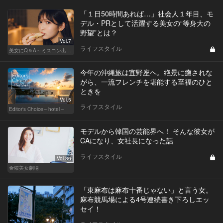
「１日50時間あれば…」社会人１年目、モ
デル・PRとして活躍する美女の“等身大の
野望”とは？
Vol.7
ライフスタイル
美女にQ＆A～ミスコン出身者の幸福論～
今年の沖縄旅は宜野座ヘ。絶景に癒されな
がら、一流フレンチを堪能する至福のひと
ときを
Vol.5
ライフスタイル
Editor's Choice～hotel～
モデルから韓国の芸能界へ！ そんな彼女が
CAになり、女社長になった話
ライフスタイル
Vol.36
金曜美女劇場
「東麻布は麻布十番じゃない」と言う女。
麻布競馬場による4号連続書き下ろしエッ
セイ！