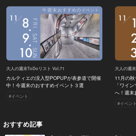
大人の週末ToDoリスト Vol.71
大人の週末T
カルティエの没入型POPUPが表参道で開催
11月の
中！今週末のおすすめイベント３選
「ワイン
へ！週末
#イベント
#イベン
おすすめ記事