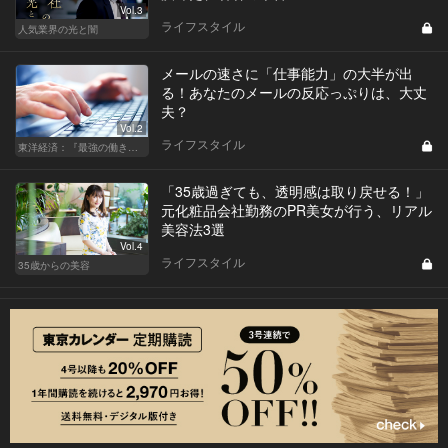
Vol.3
ライフスタイル
人気業界の光と闇
メールの速さに「仕事能力」の大半が出
る！あなたのメールの反応っぷりは、大丈
夫？
Vol.2
ライフスタイル
東洋経済：『最強の働き方』『一流の育て方』
「35歳過ぎても、透明感は取り戻せる！」
元化粧品会社勤務のPR美女が行う、リアル
美容法3選
Vol.4
ライフスタイル
35歳からの美容