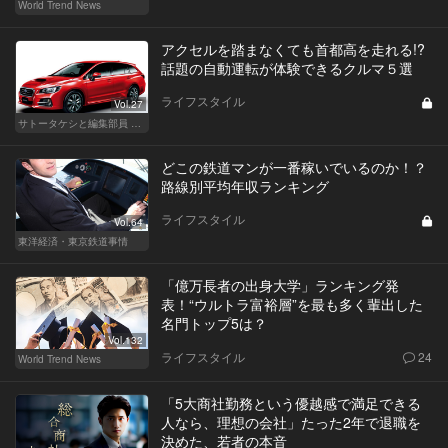
World Trend News
アクセルを踏まなくても首都高を走れる!?
話題の自動運転が体験できるクルマ５選
ライフスタイル
Vol.27
サトータケシと編集部員 船山の"CAR GENTSへの道"
どこの鉄道マンが一番稼いでいるのか！？
路線別平均年収ランキング
ライフスタイル
Vol.64
東洋経済・東京鉄道事情
「億万長者の出身大学」ランキング発
表！“ウルトラ富裕層”を最も多く輩出した
名門トップ5は？
Vol.132
ライフスタイル
24
World Trend News
「5大商社勤務という優越感で満足できる
人なら、理想の会社」たった2年で退職を
決めた、若者の本音