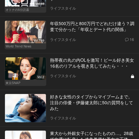
Vol.33
ライフスタイル
オトナの5分読書
年収500万円と800万円でどれだけ違う？調
査で分かった「年収とデート代の関係」
ライフスタイル
16
Vol.199
World Trend News
熱帯夜の丸の内OLを激写！ビール好き美女
16名のリアルを覗き見してみたら・・・
ライフスタイル
Vol.2
東京SNAP
好きな女性のタイプからマイブームまで。
注目の俳優・伊藤健太郎に50の質問をして
みた
ライフスタイル
東大から外銀女子になったものの…。28歳
で女優に転身した才色兼備な美女の正体