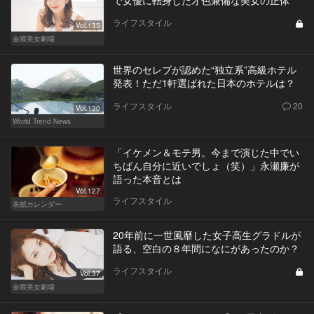
ライフスタイル
Vol.135
金曜美女劇場
世界のセレブが認めた“独立系”高級ホテル
発表！ただ1軒選ばれた日本のホテルは？
ライフスタイル
20
Vol.130
World Trend News
「イケメン＆モテ男。今まで演じた中でい
ちばん自分に近いでしょ（笑）」永瀬廉が
語った本音とは
Vol.127
ライフスタイル
表紙カレンダー
20年前に一世風靡した女子高生グラドルが
語る、空白の８年間になにがあったのか？
ライフスタイル
Vol.37
金曜美女劇場