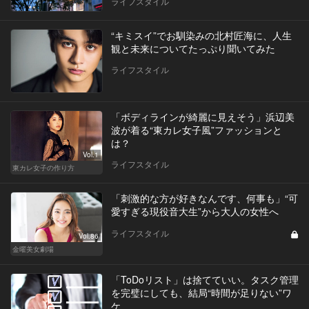
ライフスタイル
“キミスイ”でお馴染みの北村匠海に、人生
観と未来についてたっぷり聞いてみた
ライフスタイル
「ボディラインが綺麗に見えそう」浜辺美
波が着る“東カレ女子風”ファッションと
は？
Vol.1
ライフスタイル
東カレ女子の作り方
「刺激的な方が好きなんです、何事も」“可
愛すぎる現役音大生”から大人の女性へ
ライフスタイル
Vol.86
金曜美女劇場
「ToDoリスト」は捨てていい。タスク管理
を完璧にしても、結局“時間が足りない”ワ
ケ