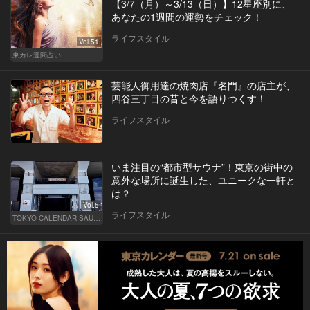
【3/7（月）～3/13（日）】12星座別に、
あなたの1週間の運勢をチェック！
ライフスタイル
Vol.51
東カレ週間占い
芸能人御用達の焼肉店『名門』の店主が、
四谷三丁目の昔と今を語りつくす！
ライフスタイル
いま注目の“都市型サウナ”！東京の街中の
意外な場所に誕生した、ユニークな一軒と
は？
Vol.5
ライフスタイル
TOKYO CALENDAR SAUNA CLUB ― トウカレ サウナクラブ ―