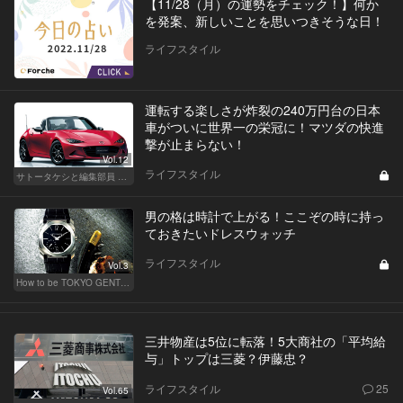
【11/28（月）の運勢をチェック！】何か
を発案、新しいことを思いつきそうな日！
ライフスタイル
運転する楽しさが炸裂の240万円台の日本
車がついに世界一の栄冠に！マツダの快進
撃が止まらない！
Vol.12
ライフスタイル
サトータケシと編集部員 船山の"CAR GENTSへの道"
男の格は時計で上がる！ここぞの時に持っ
ておきたいドレスウォッチ
ライフスタイル
Vol.3
How to be TOKYO GENTS 東京人よ、紳士たれ！
三井物産は5位に転落！5大商社の「平均給
与」トップは三菱？伊藤忠？
ライフスタイル
25
Vol.65