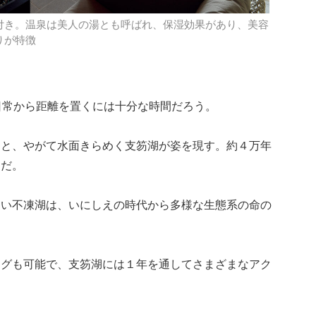
付き。温泉は美人の湯とも呼ばれ、保湿効果があり、美容
りが特徴
日常から距離を置くには十分な時間だろう。
ると、やがて水面きらめく支笏湖が姿を現す。約４万年
湖だ。
ない不凍湖は、いにしえの時代から多様な生態系の命の
ングも可能で、支笏湖には１年を通してさまざまなアク