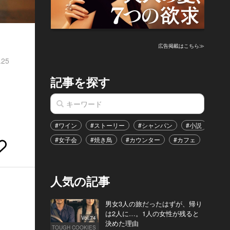
広告掲載はこちら≫
.25
記事を探す
#ワイン
#ストーリー
#シャンパン
#小説
#家
#女子会
#焼き鳥
#カウンター
#カフェ
#イベ
人気の記事
男女3人の旅だったはずが、帰り
は2人に…。1人の女性が残ると
Vol.74
決めた理由
TOUGH COOKIES