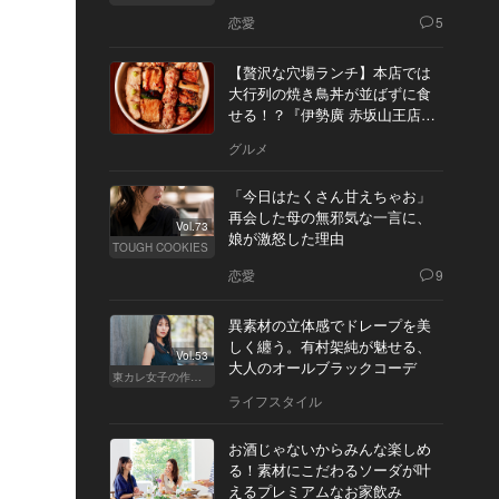
恋愛
5
【贅沢な穴場ランチ】本店では
大行列の焼き鳥丼が並ばずに食
せる！？『伊勢廣 赤坂山王店』
へ
グルメ
「今日はたくさん甘えちゃお」
再会した母の無邪気な一言に、
Vol.73
娘が激怒した理由
TOUGH COOKIES
恋愛
9
異素材の立体感でドレープを美
しく纏う。有村架純が魅せる、
Vol.53
大人のオールブラックコーデ
東カレ女子の作り方
ライフスタイル
お酒じゃないからみんな楽しめ
る！素材にこだわるソーダが叶
えるプレミアムなお家飲み