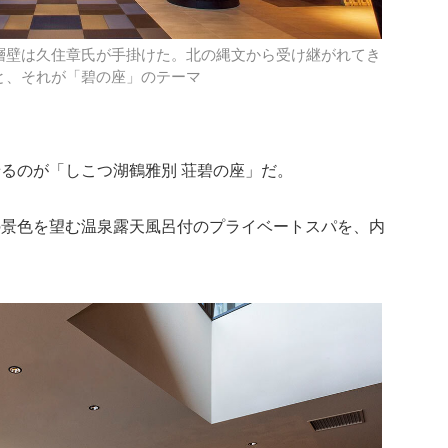
層壁は久住章氏が手掛けた。北の縄文から受け継がれてき
と、それが「碧の座」のテーマ
るのが「しこつ湖鶴雅別 荘碧の座」だ。
の景色を望む温泉露天風呂付のプライベートスパを、内
。