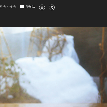
新のグルメ、洗練されたライフスタイル情報
恋活・婚活
月刊誌