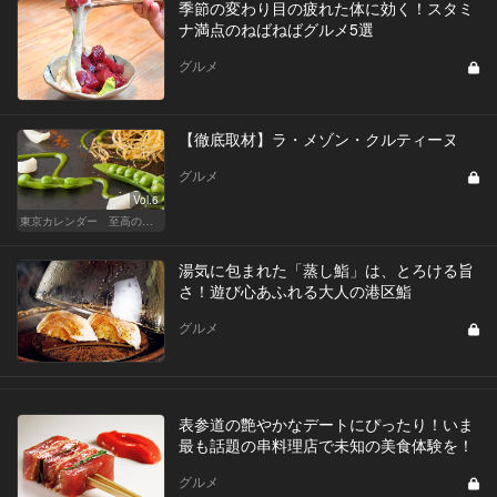
季節の変わり目の疲れた体に効く！スタミ
ナ満点のねばねばグルメ5選
グルメ
【徹底取材】ラ・メゾン・クルティーヌ
グルメ
Vol.6
東京カレンダー 至高の名店シリーズ
湯気に包まれた「蒸し鮨」は、とろける旨
さ！遊び心あふれる大人の港区鮨
グルメ
表参道の艶やかなデートにぴったり！いま
最も話題の串料理店で未知の美食体験を！
グルメ