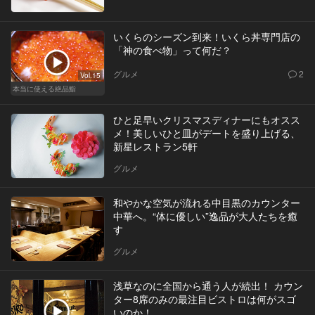
いくらのシーズン到来！いくら丼専門店の
「神の食べ物」って何だ？
グルメ
2
Vol.15
本当に使える絶品鮨
ひと足早いクリスマスディナーにもオスス
メ！美しいひと皿がデートを盛り上げる、
新星レストラン5軒
グルメ
和やかな空気が流れる中目黒のカウンター
中華へ。“体に優しい”逸品が大人たちを癒
す
グルメ
浅草なのに全国から通う人が続出！ カウン
ター8席のみの最注目ビストロは何がスゴ
いのか！