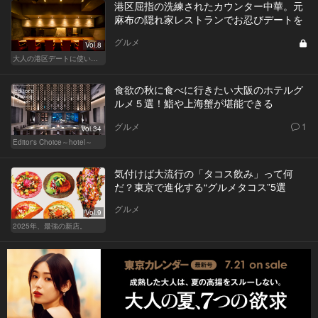
港区屈指の洗練されたカウンター中華。元
麻布の隠れ家レストランでお忍びデートを
グルメ
Vol.8
大人の港区デートに使いたい、秘密の隠れ家
食欲の秋に食べに行きたい大阪のホテルグ
ルメ５選！鮨や上海蟹が堪能できる
グルメ
1
Vol.34
Editor's Choice～hotel～
気付けば大流行の「タコス飲み」って何
だ？東京で進化する“グルメタコス”5選
グルメ
Vol.9
2025年、最強の新店。