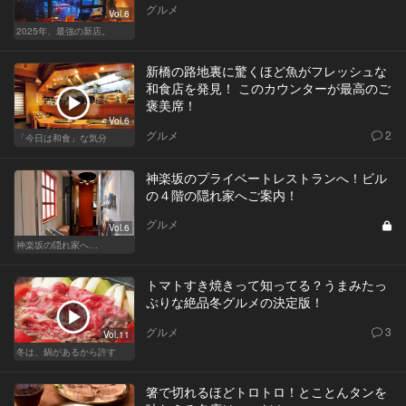
グルメ
Vol.6
2025年、最強の新店。
新橋の路地裏に驚くほど魚がフレッシュな
和食店を発見！ このカウンターが最高のご
褒美席！
Vol.6
グルメ
2
「今日は和食」な気分
神楽坂のプライベートレストランへ！ビル
の４階の隠れ家へご案内！
グルメ
Vol.6
神楽坂の隠れ家へ…
トマトすき焼きって知ってる？うまみたっ
ぷりな絶品冬グルメの決定版！
グルメ
3
Vol.11
冬は、鍋があるから許す
箸で切れるほどトロトロ！とことんタンを