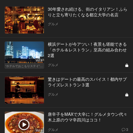
30年愛され続ける、街のイタリアン！ふら
りと立ち寄りたくなる都立大学の名店
グルメ
横浜デートが今アツい！夜景も堪能できる
「ホテル＆レストラン」至高の組み合わせ
2選
Vol.9
グルメ
“ホテルでおこもりステイ”が大人デートに最高の選択だ
驚きはデートの最高のスパイス！都内サプ
ライズレストラン３選
グルメ
唐辛子をMAXで大辛に！グルメタウン代々
木上原のウマ辛四川はココ！
グルメ
3
Vol.6