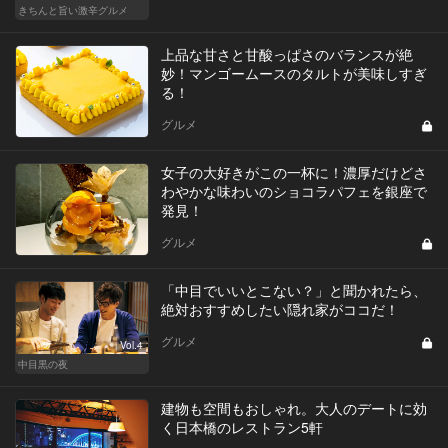
きちんと旨い激辛グルメ
上品な甘さと甘酸っぱさのバランスが絶
妙！マンゴームースのタルトが美味しすぎ
る！
グルメ
女子の大好きがこの一杯に！濃厚だけどさ
わやかな味わいのショコラパフェを銀座で
発見！
グルメ
「中目でいいとこない？」と聞かれたら、
絶対おすすめしたい隠れ家がココだ！
グルメ
Vol.4
中目黒の夜
建物も空間もおしゃれ。大人のデートに効
く日本橋のレストラン5軒