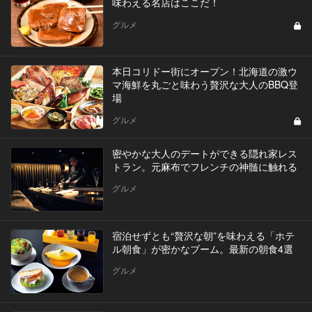
味わえる名店はここだ！
グルメ
本日コリドー街にオープン！北海道の激ウ
マ海鮮を丸ごと味わう贅沢な大人のBBQ登
場
グルメ
密やかな大人のデートができる隠れ家レス
トラン。元麻布でフレンチの神髄に触れる
グルメ
宿泊せずとも“贅沢な朝”を味わえる「ホテ
ル朝食」が密かなブーム。最新の朝食4選
グルメ