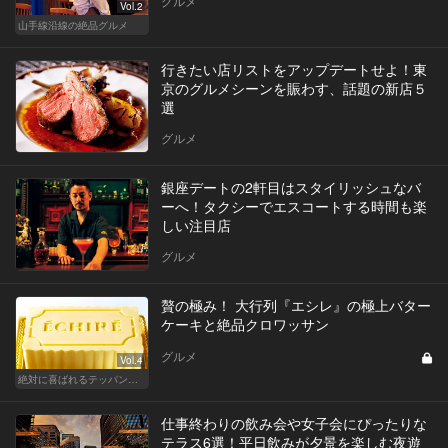
グルメ
Vol.2
山手線沿線の絶品グルメ
行きたい店リストをアップデートせよ！東
京のグルメシーンを賑わす、話題の新店５
選
グルメ
銀座デートの2軒目はスタイリッシュなバ
ーへ！タクシーでエスコートする時間も楽
しい注目店
グルメ
贅の極み！ 大行列『エシレ』の極上バター
ケーキと絶品クロワッサン
グルメ
Vol.4
絶対に喜ばれるテッパン手土産
仕事終わりの飲み会や女子会にぴったりな
テラス6選！平日飲みが夕景を楽しむ夜遊