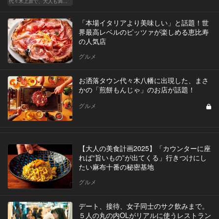
代々木上原で、大人も満足な“映える”デート
「本場イタリアより美味しい」と話題！世
界最高レベルのピッツァが楽しめる恵比寿
の人気店
グルメ
お洒落タウン代々木八幡に出現した、まさ
かの「煎餅もんじゃ」のお店が話題！
グルメ
【大人の美食計画2025】「カウンターに座
れば“旨いもの”が出てくる」行きつけにし
たい麻布十番の秘密基地
グルメ
デート、接待、女子同士のサク飲みまで。
５人の丸の内OLがリアルに使うレストラン