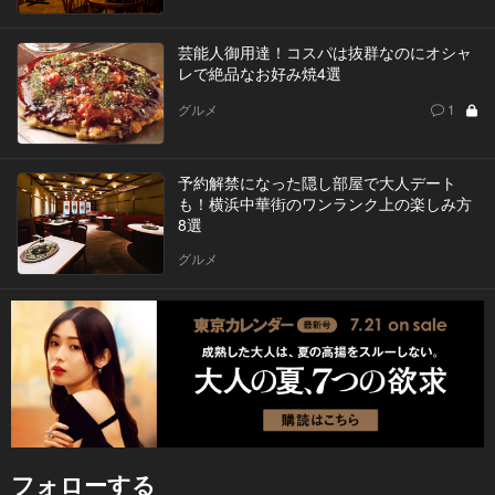
芸能人御用達！コスパは抜群なのにオシャ
レで絶品なお好み焼4選
グルメ
1
予約解禁になった隠し部屋で大人デート
も！横浜中華街のワンランク上の楽しみ方
8選
グルメ
フォローする