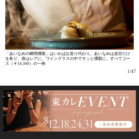
「あいなめの瞬間燻製」はいわばお造り代わり。あいなめは皮目だけ
を炙り、身はレアに。ワイングラスの中でサッと燻製に。すべてコー
ス（￥14,300）の一例
1/47
日
ッ