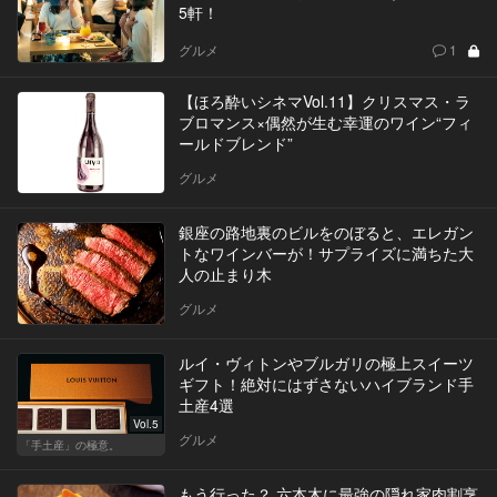
5軒！
グルメ
1
【ほろ酔いシネマVol.11】クリスマス・ラ
ブロマンス×偶然が生む幸運のワイン“フィ
ールドブレンド”
グルメ
銀座の路地裏のビルをのぼると、エレガン
トなワインバーが！サプライズに満ちた大
人の止まり木
グルメ
ルイ・ヴィトンやブルガリの極上スイーツ
ギフト！絶対にはずさないハイブランド手
土産4選
Vol.5
グルメ
「手土産」の極意。
もう行った？ 六本木に最強の隠れ家肉割烹