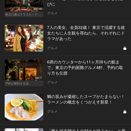
びに
Vol.10
グルメ
東京の夏はテラスだ！デートも女子会も盛り上がること間違いなし！
7人の美女、全員32歳！ 東京で活躍する彼
女たちに人生観を尋ねたら、それぞれにド
ラマがあった
グルメ
6席のカウンターから11ヶ月待ちの鮨ま
で。東京の予約困難グルメ4軒、予約の取
り方も伝授
Vol.7
グルメ
予約が殺到する店。
鯛の旨みが凝縮したスープがたまらない！
ラーメンの概念をくつがえす新星！
グルメ
「勝ち組志望の人の33％が住みたい」と思