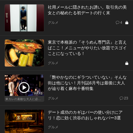
社用メールに隠されたお誘い。取引先の美
女との秘めたる初デートの行く末
グルメ
4
東京で本格派の『そうめん専門店』と言え
ばここ！メニューがやりたい放題でスゴイ
ことになっている！
グルメ
「艶やかなのにギラついていない」そんな
街は他にない！月刊誌6月号は最後に大人
が辿り着く麻布十番特集
Vol.13
グルメ
23
東カレの素敵な大人に必要なこと
デート成功のカギはバーの使い分けにア
リ！恋に効く渋谷のおしゃれなバー3選
グルメ