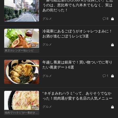
うのは、恵比寿でも六本木でもなく、実は
あの街だった！
グルメ
8
冷蔵庫にあるごぼうがオシャレつまみに！
お酒が進むごぼうレシピ3選
グルメ
Vol.8
東京カレンダー旬レシピ
年越し蕎麦は銀座で！買い物ついでに寄り
たい蕎麦デート6選
グルメ
1
“ネギまみれハラミ”って、ありそうでなか
った！焼肉通が愛する名店の人気メニュー
グルメ
Vol.3
焼肉で“ハラミ”が一番好きならこの東京の名店へ