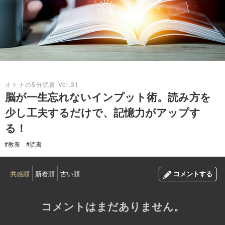
2024.09.05
オトナの5分読書 Vol.31
脳が一生忘れないインプット術。読み方を
少し工夫するだけで、記憶力がアップす
る！
#教養
#読書
共感順
新着順
古い順
コメントする
コメントはまだありません。