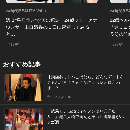
24時間BEAUTY Vol.3
24時間BEAU
週２“皇居ラン”が美の秘訣！24歳フリーアナ
22歳ヘ
ウンサー山口清香の１日に密着してみる
「週３ヨ
と…
るその詳
#取材
#取材
おすすめ記事
【動画あり】ぺこぱなら、どんなデートを
するんだろう？まさかの元カレと鉢合わ
せ！？
ライフスタイル
「結局モテるのはイケメンより〇〇な
人！」池尻大橋で美女と東カレ編集部がハ
シゴ酒