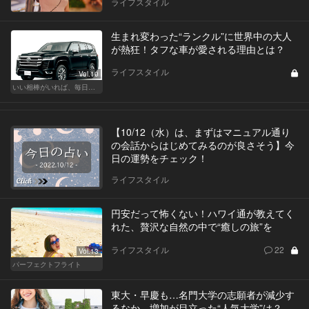
ライフスタイル
生まれ変わった“ランクル”に世界中の大人
が熱狂！タフな車が愛される理由とは？
ライフスタイル
Vol.10
いい相棒がいれば、毎日が楽しい。クルマがあるとできること
【10/12（水）は、まずはマニュアル通り
の会話からはじめてみるのが良さそう】今
日の運勢をチェック！
ライフスタイル
円安だって怖くない！ハワイ通が教えてく
れた、贅沢な自然の中で“癒しの旅”を
ライフスタイル
22
Vol.13
パーフェクトフライト
東大・早慶も…名門大学の志願者が減少す
るなか、増加が目立った“人気大学”は？