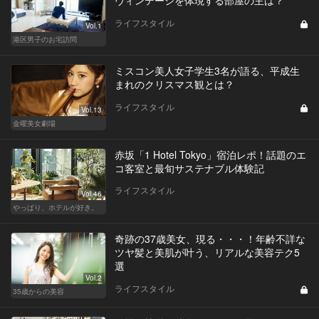
ライフスタイル
Vol.1
港区男子のお宅訪問
ミスコン美人女子学生3名が語る、平成生
まれのクリスマス観とは？
ライフスタイル
Vol.13
金曜美女劇場
赤坂「1 Hotel Tokyo」宿泊レポ！話題のエ
コ客室と最旬サステナブル体験記
ライフスタイル
Vol.46
やっぱり、ホテルが好き。
奇跡の37歳美女、現る・・・！年齢不詳な
ツヤ髪と美肌が叶う、リアルな美容テク5
選
Vol.2
ライフスタイル
35歳からの美容