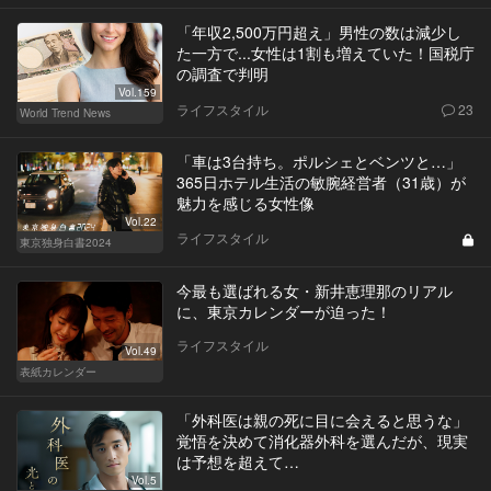
「年収2,500万円超え」男性の数は減少し
た一方で...女性は1割も増えていた！国税庁
の調査で判明
Vol.159
ライフスタイル
23
World Trend News
「車は3台持ち。ポルシェとベンツと…」
365日ホテル生活の敏腕経営者（31歳）が
魅力を感じる女性像
Vol.22
ライフスタイル
東京独身白書2024
今最も選ばれる女・新井恵理那のリアル
に、東京カレンダーが迫った！
ライフスタイル
Vol.49
表紙カレンダー
「外科医は親の死に目に会えると思うな」
覚悟を決めて消化器外科を選んだが、現実
は予想を超えて…
Vol.5