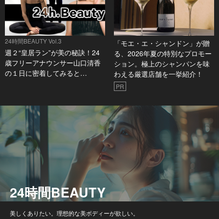
24時間BEAUTY Vol.3
「モエ・エ・シャンドン」が贈
週２“皇居ラン”が美の秘訣！24
る、2026年夏の特別なプロモー
歳フリーアナウンサー山口清香
ション。極上のシャンパンを味
の１日に密着してみると…
わえる厳選店舗を一挙紹介！
PR
24時間BEAUTY
美しくありたい。理想的な美ボディーが欲しい。