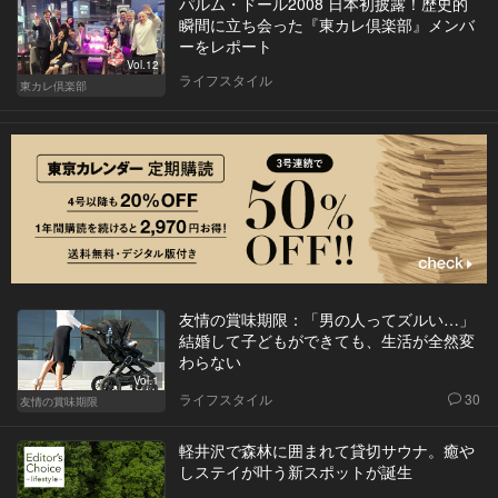
パルム・ドール2008 日本初披露！歴史的
瞬間に立ち会った『東カレ倶楽部』メンバ
ーをレポート
Vol.12
ライフスタイル
東カレ倶楽部
友情の賞味期限：「男の人ってズルい…」
結婚して子どもができても、生活が全然変
わらない
Vol.1
ライフスタイル
30
友情の賞味期限
軽井沢で森林に囲まれて貸切サウナ。癒や
しステイが叶う新スポットが誕生