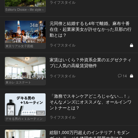
ライフスタイル
Vol.4
Editor's Choice～life style～
元同僚と結婚するも4年で離婚。麻布十番
在住・起業家美女が許せなかった旦那の行
動とは？
Vol.8
ライフスタイル
東京リアル女子図鑑
家賃はいくら？外資系企業のエグゼクティ
ブに人気の高級賃貸物件
ライフスタイル
14
Vol.3
東カレ エステート
「激務でスキンケアどころじゃない…！」
そんなメンズにオススメな、オールインワ
ントナーとは？
Vol.2
ライフスタイル
デキる男の＋１ルーティン
総額1,000万円超えのインテリア！モダン
ヴィンテージを体現する部屋の主は？