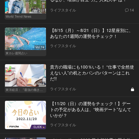
ライフスタイル
14
Vol.237
World Trend News
【8/15（月）～8/21（日）】12星座別に、
あなたの1週間の運勢をチェック！
ライフスタイル
Vol.74
東カレ週間占い
貴方の職場にも100％いる！ “仕事で全然使
えない人”の机とカバンのパターンはこれ
だ!!
Vol.4
ライフスタイル
東洋経済：『最強の働き方』『一流の育て方』
【11/20（日）の運勢をチェック！】デー
トの予定がある人は、“映画デート”なんて
いかが？
ライフスタイル