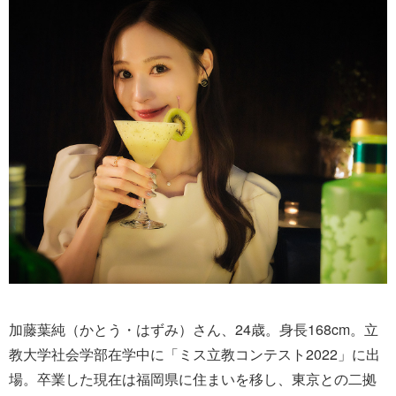
加藤葉純（かとう・はずみ）さん、24歳。身長168cm。立
教大学社会学部在学中に「ミス立教コンテスト2022」に出
場。卒業した現在は福岡県に住まいを移し、東京との二拠