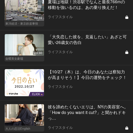
夏場は地獄！渋谷駅でなんと最長766mの
移動を強いるのは、あの乗り換えだ！
ライフスタイル
Vol.59
東洋経済・東京鉄道事情
「大失恋した彼を、見返したい」あざと可
愛い26歳女の告白
ライフスタイル
Vol.90
金曜美女劇場
【10/27（木）は、今日のあなたは察知力
が高まりそう！】今日の運勢をチェック！
ライフスタイル
彼を諦めたくないエリは、NYの美容室へ。
「How do you want it cut?」と聞かれドキ
っ…
Vol.4
ライフスタイル
大人の恋活English