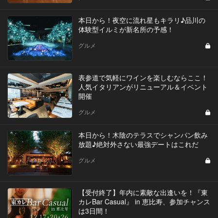
本日から！夜空に流れ星もキラリ♪品川の
体験型イルミが新名所の予感！
グルメ
表参道で気軽にワインを楽しむならここ！
人気イタリアンがリニューアル＆イベント
開催
グルメ
本日から！木陰のテラスでシャンパン飲み
放題♪絶対外さない最強デートはこれだ
グルメ
【受付終了】年内に素敵な出逢いを！『東
カレBar Casual』 in 恵比寿、参加チャンス
は3日間！