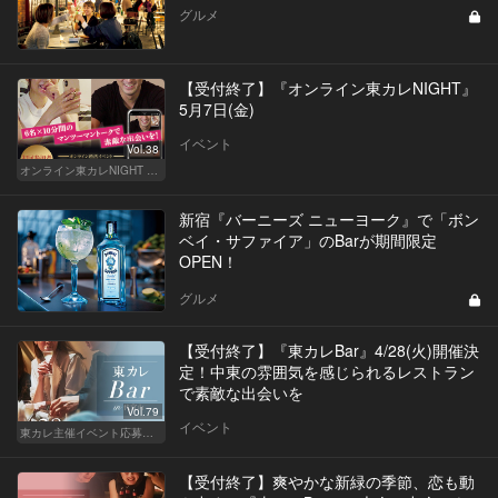
グルメ
【受付終了】『オンライン東カレNIGHT』
5月7日(金)
イベント
Vol.38
オンライン東カレNIGHT イベント募集
新宿『バーニーズ ニューヨーク』で「ボン
ベイ・サファイア」のBarが期間限定
OPEN！
グルメ
【受付終了】『東カレBar』4/28(火)開催決
定！中東の雰囲気を感じられるレストラン
で素敵な出会いを
Vol.79
イベント
東カレ主催イベント応募詳細記事一覧
【受付終了】爽やかな新緑の季節、恋も動