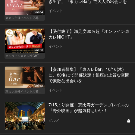
き出す。『東カレBar』で大人の出会いを
イベント
Vol.84
東カレ主催イベント応募詳細記事一覧
【受付終了】満足度80％超『オンライン東
カレNIGHT』
イベント
Vol.50
オンライン東カレNIGHT イベント募集
【参加者募集】『東カレBar』10/16(木)
に、80名にて開催決定！銀座の上質な空間
で素敵な出会いを
Vol.62
イベント
東カレ主催イベント応募詳細記事一覧
7/15より開催！恵比寿ガーデンプレイスの
『野外映画』が超気持ちいい！
グルメ