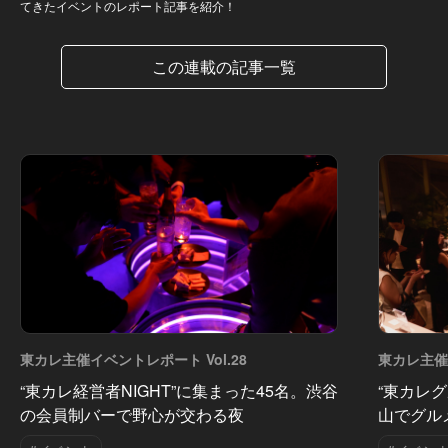
てきたイベントのレポート記事を紹介！
この連載の記事一覧
東カレ主催イベントレポート Vol.28
東カレ主催イ
“東カレ経営者NIGHT”に集まった45名。渋谷
“東カレグ
の会員制バーで野心が交わる夜
山でグル