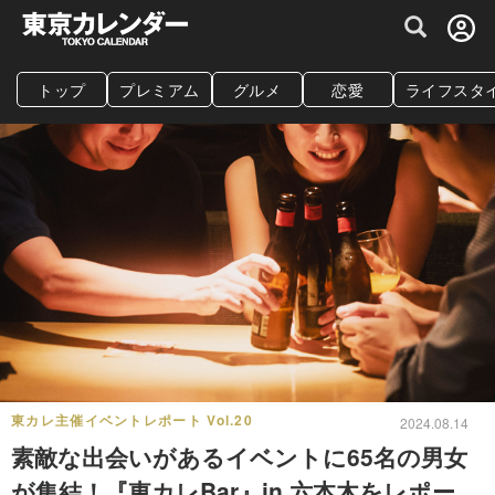
グルメ情報・プレミアムレストラン予約サイト
トップ
プレミアム
グルメ
恋愛
ライフスタ
東カレ主催イベントレポート Vol.20
2024.08.14
素敵な出会いがあるイベントに65名の男女
が集結！『東カレBar』in 六本木をレポー