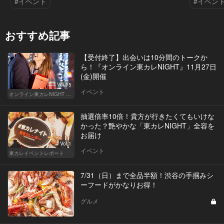
#イベント
#イベン
おすすめ記事
【受付終了】出会いは10分間のトークか
ら！『オンライン東カレNIGHT』11月27日
(金)開催
Vol.15
イベント
オンライン東カレNIGHT イベント募集
抽選倍率10倍！貴方が行きたくてもいけな
かった？艶やかな「東カレNIGHT」全容を
お届け
Vol.1
イベント
東カレイベントレポート
7/31（日）まで全品半額！渋谷の手掴みシ
ーフードがかなりお得！
グルメ