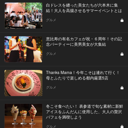
白ドレスを纏った美女たちが六本木に集
結！大人を高揚させるサマーイベントとは
グルメ
恵比寿の有名カフェが祝・６周年！その記
念パーティーに美男美女が大集結
グルメ
Thanks Mama！今年こそは連れて行く！
母とふたりで楽しめる都内厳選5店
グルメ
冬こそ食べたい！ 表参道で旬な素材に新鮮
アイスをふんだんに使用した、大人の贅沢
パフェを満喫しよう
グルメ