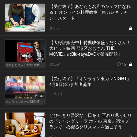
【受付終了】あなたも名店のシェフになれ
る！ オンライン料理教室「東カレキッチ
ン」スタート！
グルメ
【大好評販売中】特典映像盛りだくさん！
大ヒット映画『港区おじさん THE
MOVIE』のBlu-ray&DVDが販売開始！
Vol.9
グルメ
15
港区おじさんTHEMOVIE
【受付終了】『オンライン東カレNIGHT』
4月9日(金)参加者募集
イベント
Vol.33
オンライン東カレNIGHT イベント募集
とびっきり贅沢な一日を！ 至れり尽くせり
の『シャングリ・ラ ホテル 東京』宿泊プ
ランで、心躍るクリスマスを過ごそう
グルメ