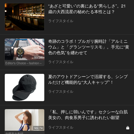
“あざと可愛い”の裏にある“男らしさ”。21
歳の大西流星の秘めたる本性とは？
ライフスタイル
奇跡のコラボ！ブルガリ腕時計「アルミニ
ウム」と「グランツーリスモ」。手元に“黄
色の色気”を纏わせて
Vol.25
ライフスタイル
Editor's Choice～fashion～
夏のアウトドアシーンで活躍する、シンプ
ルだけど機能的な“大人キャップ”！
ライフスタイル
「私、押しに弱いんです」セクシーな白肌
美女の、肉食系男子に誘われたい願望
ライフスタイル
Vol.74
金曜美女劇場