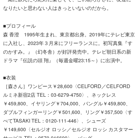
なりたいと思わない人はきっといないのだから。
■プロフィール
森 香澄 1995年生まれ、東京都出身。2019年にテレビ東京
に入社し、2023年３月末にフリーランスに。初写真集『す
のかすみ。』（幻冬舎）が好評発売中。テレビ朝日系の新
ドラマ『伝説の頭 翔』（毎週金曜23:15～）に出演中。
■衣装
［森さん］ワンピース￥28,600〈CELFORD／CELFORD
ルミネ新宿2店 TEL：03-6279-4750〉、ネックレス
￥459,800、イヤリング￥704,000、バングル￥459,800、
ダブルフィンガーリング￥501,600、リング￥357,500〈す
べてTASAKI TEL：0120-111-446〉、シューズ
￥149,600〈セルジオ ロッシ／セルジオ ロッシ カスタマー
サービス TEL：0570-016600〉、バッグ