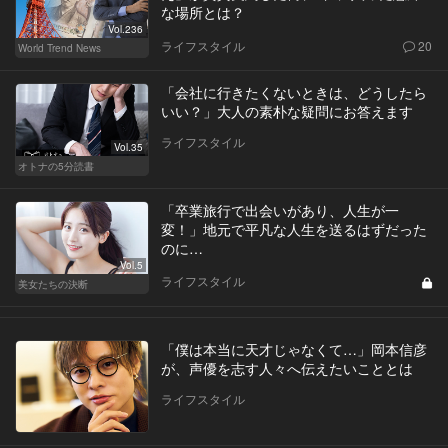
な場所とは？
Vol.236
ライフスタイル
20
World Trend News
「会社に行きたくないときは、どうしたら
いい？」大人の素朴な疑問にお答えます
ライフスタイル
Vol.35
オトナの5分読書
「卒業旅行で出会いがあり、人生が一
変！」地元で平凡な人生を送るはずだった
のに…
Vol.5
ライフスタイル
美女たちの決断
「僕は本当に天才じゃなくて…」岡本信彦
が、声優を志す人々へ伝えたいこととは
ライフスタイル