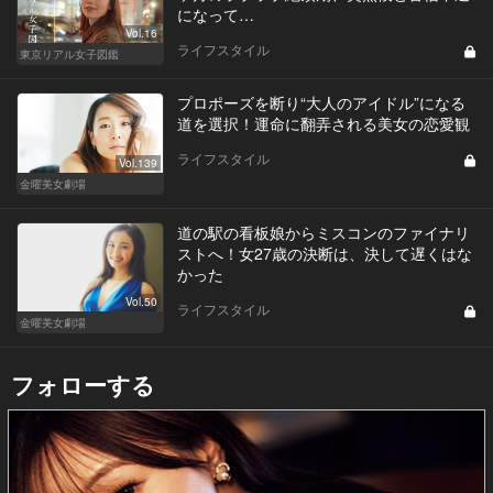
になって…
Vol.16
ライフスタイル
東京リアル女子図鑑
プロポーズを断り“大人のアイドル”になる
道を選択！運命に翻弄される美女の恋愛観
ライフスタイル
Vol.139
金曜美女劇場
道の駅の看板娘からミスコンのファイナリ
ストへ！女27歳の決断は、決して遅くはな
かった
Vol.50
ライフスタイル
金曜美女劇場
フォローする