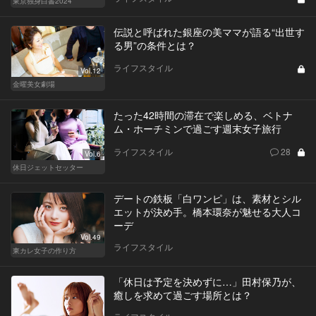
東京独身白書2024
伝説と呼ばれた銀座の美ママが語る“出世す
る男”の条件とは？
ライフスタイル
Vol.12
金曜美女劇場
たった42時間の滞在で楽しめる、ベトナ
ム・ホーチミンで過ごす週末女子旅行
ライフスタイル
28
Vol.6
休日ジェットセッター
デートの鉄板「白ワンピ」は、素材とシル
エットが決め手。橋本環奈が魅せる大人コ
ーデ
Vol.49
ライフスタイル
東カレ女子の作り方
「休日は予定を決めずに…」田村保乃が、
癒しを求めて過ごす場所とは？