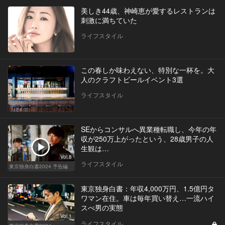
美しき44歳、神崎恵が愛するレストランは
刺激に満ちていた
ライフスタイル
この春しか味わえない、特別な一杯を。大
人のクラフトビールイベント3選
ライフスタイル
SEからコンサルへ異業種転職し、今年の年
収が250万上がったという、28歳男子の人
生観は…
Vol.8
ライフスタイル
東京独身白書2024 予告編
東京独身白書：年収4,000万円、1.5億円タ
ワマン在住。車は毎年買い替え…一流ハイ
スぺ男の実態
Vol.1
ライフスタイル