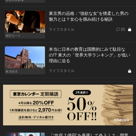
東京男の品格：“強欲な女”を懐柔した男の
魅力とは？女心を掴み続ける秘訣
ライフスタイル
25
Vol.9
港区モード
本当に日本の教育は国際的にみて駄目な
の!? 東大の「世界大学ランキング」が低い
理由に迫る
Vol.9
ライフスタイル
東洋経済
「“年収７億円”を暴露して炎上！？」開業