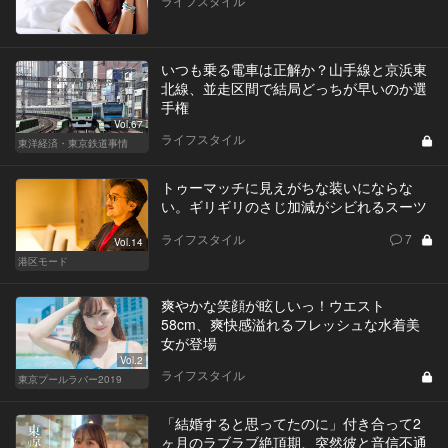
ライフスタイル
いつも乗る電車は正解か？山手線と京浜東
北線、並走区間で結局どっちが早いのか選
手権
Vol.67
ライフスタイル
東洋経済・東京鉄道事情
トゥーマッチに見えがちな装いにならな
い。ギリギリのさじ加減がシビれるスーツ
ライフスタイル
7
Vol.14
港区モード
爽やかな笑顔が眩しいっ！ウエスト
58cm、爽快感溢れるフレッシュな水着美
女が登場
Vol.2
ライフスタイル
東京プールラバー2019
「結婚すると思ってたのに」付き合って2
ヶ月のラブラブ絶頂期、突然彼と音信不通