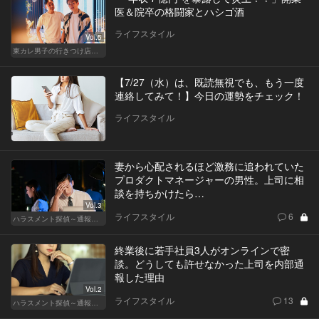
医＆院卒の格闘家とハシゴ酒
ライフスタイル
Vol.5
東カレ男子の行きつけ店でハシゴ酒
【7/27（水）は、既読無視でも、もう一度
連絡してみて！】今日の運勢をチェック！
ライフスタイル
妻から心配されるほど激務に追われていた
プロダクトマネージャーの男性。上司に相
談を持ちかけたら…
Vol.3
ライフスタイル
6
ハラスメント探偵～通報編～
終業後に若手社員3人がオンラインで密
談。どうしても許せなかった上司を内部通
報した理由
Vol.2
ライフスタイル
13
ハラスメント探偵～通報編～