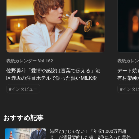
表紙カレンダー Vol.162
表紙カレンダ
佐野勇斗「愛情や感謝は言葉で伝える」港
デート焼
区赤坂の注目ホテルで語った熱いM!LK愛
有村架純
#インタビュー
#インタ
おすすめ記事
港区だけじゃない！「年収1,000万円超
え」が賃貸契約した街、2位に入った意外