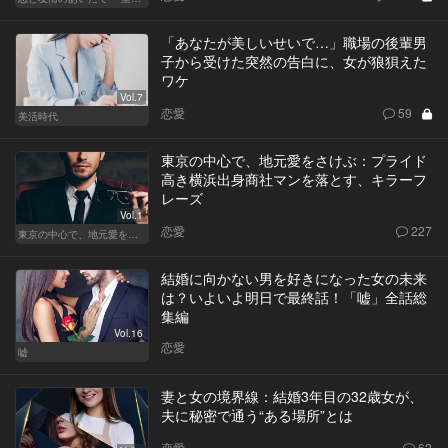
「あなたが美しいせいで…」職場の後輩男
子から受けた突然の告白に、女が狼狽えた
ワケ
Vol.7
恋愛
59
美活時代
東京の中心で、地元愛をさけぶ：プライド
高き横浜出身商社マンを落とす、キラーフ
レーズ
Vol.1
恋愛
227
東京の中心で、地元愛をさけぶ
結婚に向かない男を好きになった女の未来
は？いよいよ明日で最終話！「嘘」全話総
集編
Vol.16
恋愛
嘘
妻と女の境界線：結婚3年目の32歳女が、
夫に秘密で通う“ある場所”とは
恋愛
62