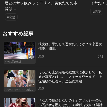
達とのサシ飲みってアリ？」美女たちの本
イヤだ！
音は…
#恋愛
#恋愛
おすすめ記事
彼女は、果たして悪女だろうか？東京悪女
伝説、開幕。
恋愛
2
Vol.1
＃東京悪女伝説
うっかり上流階級の結婚式に参加して、見
えた真実とは…。「スモールワールド～上
流階級の社会～」全話総集編
Vol.8
恋愛
スモールワールド～上流階級の社会～
「なんで結婚しないの？」デリカシーのな
い既婚者を黙らせた、33歳独身女の逆襲計