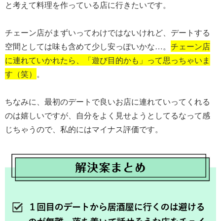
と考えて料理を作っている店に行きたいです。
チェーン店がまずいってわけではないけれど、デートする
空間としては味も含めて少し安っぽいかな…。
チェーン店
に連れていかれたら、「遊び目的かも」って思っちゃいま
す（笑）
。
ちなみに、最初のデートで良いお店に連れていってくれる
のは嬉しいですが、自分をよく見せようとしてるなって感
じちゃうので、私的にはマイナス評価です。