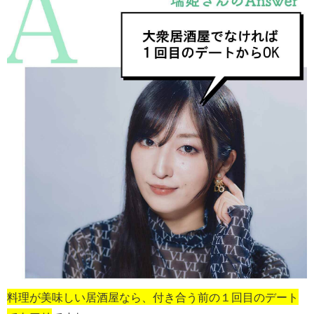
料理が美味しい居酒屋なら、付き合う前の１回目のデート