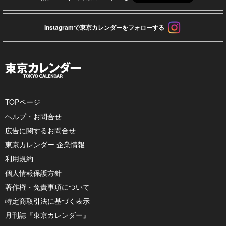
Instagramで東京カレンダーをフォローする
TOPページ
ヘルプ・お問合せ
広告に関するお問合せ
東京カレンダー 企業情報
利用規約
個人情報保護方針
著作権・免責事項について
特定商取引法に基づく表示
月刊誌『東京カレンダー』