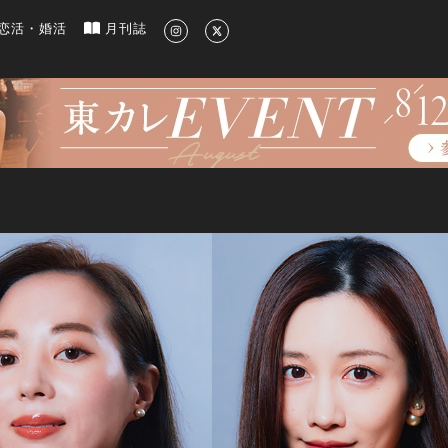
新のグルメ、洗練されたライフスタイル情報
恋活・婚活
月刊誌