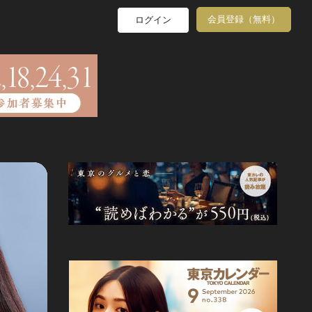
会員登録（無料）
ログイン