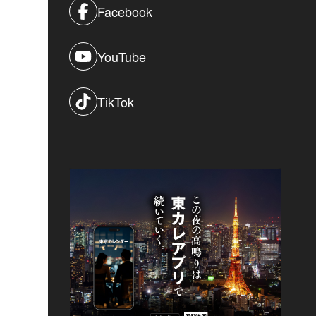
Facebook
YouTube
TikTok