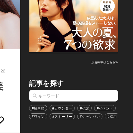
広告掲載はこちら≫
.22
記事を探す
美
#焼き鳥
#カウンター
#小説
#イベント
#港区
#ワイン
#ストーリー
#シャンパン
#採用
#恋