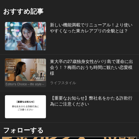
おすすめ記事
新しい機能満載でリニューアル！より使い
やすくなった東カレアプリの全貌とは？
東大卒の27歳独身女性がバリ島で運命に出
会う！？梅雨のおうち時間に観たい恋愛模
様
Vol.13
ライフスタイル
Editor's Choice～life style～
【重要なお知らせ】弊社名をかたる詐欺行
為にご注意ください
フォローする