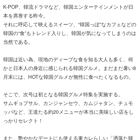
K-POP、韓流ドラマなど、韓国エンターテインメントが日
本を席巻する昨今。
それに呼応して映えるスイーツ、“韓国っぽ”なカフェなどの
韓国の“食”もトレンド入りし、韓国が気になってしまうのは
当然である。
韓国は近い為、現地のディープな食を知る大人も多く、何
かと日本人の身近に感じられる韓国グルメ。まだまだ暑い8
月末には、HOTな韓国グルメが無性に食べたくなるもの。
そこで、次号は初となる韓国グルメ特集を実施する。
サムギョプサル、カンジャンセウ、カムジャタン、チュモ
ッパなど、王道たる約20メニューが本当に美味しい店をし
っかりセレクト！
また、艶やかなデートにも使える東カレらしい「洒落た韓