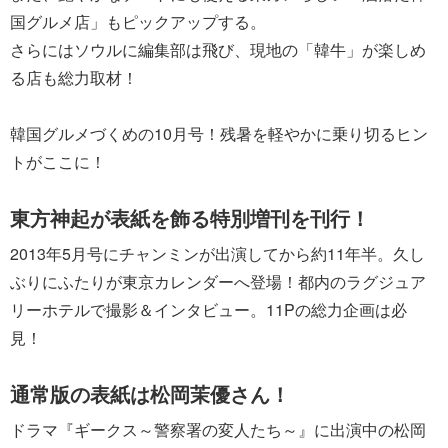
国グルメ店」もピックアップする。
さらにはソウルに編集部は飛び、現地の「韓牛」が楽しめ
る店も総力取材！
韓国グルメづくめの10月号！残暑を軽やかに乗り切るヒン
トがここに！
東方神起が表紙を飾る特別増刊を刊行！
2013年5月号にチャンミンが出演してから約11年半。久し
ぶりにふたりが東京カレンダーへ登場！都内のラグジュア
リーホテルで撮影＆インタビュー。11Pの総力企画は必
見！
通常版の表紙は松岡茉優さん！
ドラマ『ギークス～警察署の変人たち～』に出演中の松岡