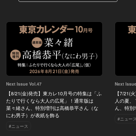
Next Issue Vol.47
Next Issue
【8/21(金)発売】東カレ10月号の特集は「ふ
【7/21
たりで行くなら大人の広尾」！通常版は
人の夏、
菜々緒さん、特別増刊は高橋恭平さん（な
ん、特別
にわ男子）が表紙を飾る
#ニュー
#ニュース