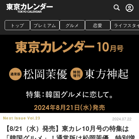
グルメ情報・プレミアムレストラン予約サイト
トップ
プレミアム
グルメ
恋愛
ライフスタ
Next Issue Vol.23
2024.07.22
【8/21（水）発売】東カレ10月号の特集は
「韓国グルメ」！通常版は松岡茉優、特別増