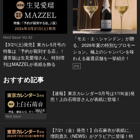
Next Issue Vol.42
「モエ・エ・シャンドン」が贈
【3/21(土)発売】東カレ5月号の
る、2026年夏の特別なプロモー
特集は「予約が殺到する店」！
ション。極上のシャンパンを味
通常版は生見愛瑠さん、特別増
わえる厳選店舗を一挙紹介！
刊はMAZZELが表紙を飾る
PR
おすすめ記事
【速報】東京カレンダー3月号は1/19(金)発
売！上白石萌音さんが表紙に登場！
Vol.15
Next Issue
【7/21（金）発売！】白石麻衣が表紙に、
増田貴久（NEWS）がグラビアに登場！特