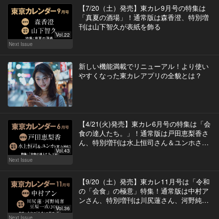
【7/20（土）発売】東カレ9月号の特集は
「真夏の酒場」！通常版は森香澄、特別増
刊は山下智久が表紙を飾る
Vol.22
Next Issue
新しい機能満載でリニューアル！より使い
やすくなった東カレアプリの全貌とは？
【4/21(火)発売】東カレ6月号の特集は「会
食の達人たち。」！通常版は戸田恵梨香さ
ん、特別増刊は水上恒司さん＆ユンホさん
（東方神起）が表紙を飾る
Vol.43
Next Issue
【9/20（土）発売】東カレ11月号は「令和
の「会食」の極意」特集！通常版は中村ア
ンさん、特別増刊は川尻蓮さん、河野純喜
さん、豆原一成さん（JO1）が表紙を飾る
Vol.36
Next Issue