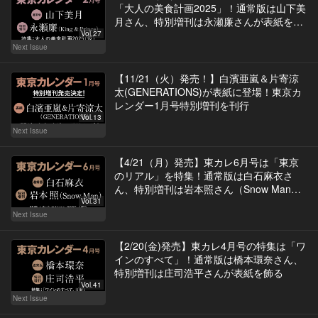
「大人の美食計画2025」！通常版は山下美
月さん、特別増刊は永瀬廉さんが表紙を飾
る
Vol.27
Next Issue
【11/21（火）発売！】白濱亜嵐＆片寄涼
太(GENERATIONS)が表紙に登場！東京カ
レンダー1月号特別増刊を刊行
Vol.13
Next Issue
【4/21（月）発売】東カレ6月号は「東京
のリアル」を特集！通常版は白石麻衣さ
ん、特別増刊は岩本照さん（Snow Man）
が表紙を飾る
Vol.31
Next Issue
【2/20(金)発売】東カレ4月号の特集は「ワ
インのすべて」！通常版は橋本環奈さん、
特別増刊は庄司浩平さんが表紙を飾る
Vol.41
Next Issue