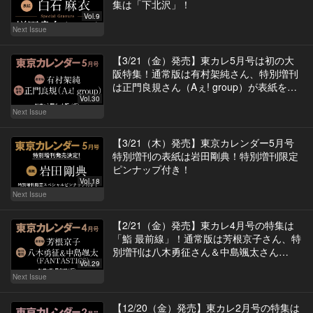
集は「下北沢」！
Vol.9
Next Issue
【3/21（金）発売】東カレ5月号は初の大
阪特集！通常版は有村架純さん、特別増刊
は正門良規さん（Aぇ! group）が表紙を飾
る
Vol.30
Next Issue
【3/21（木）発売】東京カレンダー5月号
特別増刊の表紙は岩田剛典！特別増刊限定
ピンナップ付き！
Vol.18
Next Issue
【2/21（金）発売】東カレ4月号の特集は
「鮨 最前線」！通常版は芳根京子さん、特
別増刊は八木勇征さん＆中島颯太さん
（FANTASTICS）が表紙を飾る
Vol.29
Next Issue
【12/20（金）発売】東カレ2月号の特集は