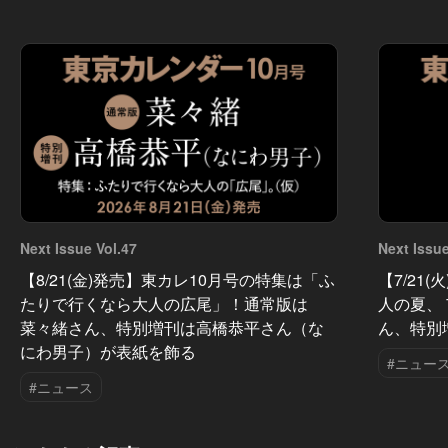
Next Issue Vol.47
Next Issue
【8/21(金)発売】東カレ10月号の特集は「ふ
【7/21
たりで行くなら大人の広尾」！通常版は
人の夏、
菜々緒さん、特別増刊は高橋恭平さん（な
ん、特別
にわ男子）が表紙を飾る
#ニュー
#ニュース