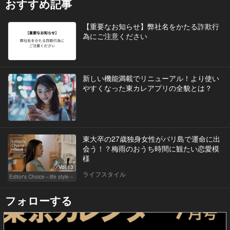
おすすめ記事
【重要なお知らせ】弊社名をかたる詐欺行
為にご注意ください
新しい機能満載でリニューアル！より使い
やすくなった東カレアプリの全貌とは？
東大卒の27歳独身女性がバリ島で運命に出
会う！？梅雨のおうち時間に観たい恋愛模
様
Vol.13
ライフスタイル
Editor's Choice～life style～
フォローする