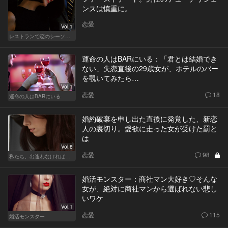
ンスは慎重に。
恋愛
Vol.1
レストランで恋のシーソーゲーム（WOMAN）
運命の人はBARにいる：「君とは結婚でき
ない」失恋直後の29歳女が、ホテルのバー
を覗いてみたら…
Vol.1
恋愛
18
運命の人はBARにいる
婚約破棄を申し出た直後に発覚した、新恋
人の裏切り。愛欲に走った女が受けた罰と
は
Vol.8
恋愛
98
私たち、出逢わなければよかった
婚活モンスター：商社マン大好き♡そんな
女が、絶対に商社マンから選ばれない悲し
いワケ
Vol.1
恋愛
115
婚活モンスター