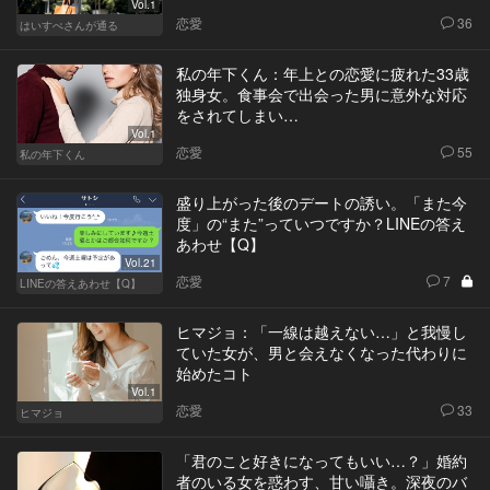
Vol.1
恋愛
36
はいすぺさんが通る
私の年下くん：年上との恋愛に疲れた33歳
独身女。食事会で出会った男に意外な対応
をされてしまい…
Vol.1
恋愛
55
私の年下くん
盛り上がった後のデートの誘い。「また今
度」の“また”っていつですか？LINEの答え
あわせ【Q】
Vol.21
恋愛
7
LINEの答えあわせ【Q】
ヒマジョ：「一線は越えない…」と我慢し
ていた女が、男と会えなくなった代わりに
始めたコト
Vol.1
恋愛
33
ヒマジョ
「君のこと好きになってもいい…？」婚約
者のいる女を惑わす、甘い囁き。深夜のバ