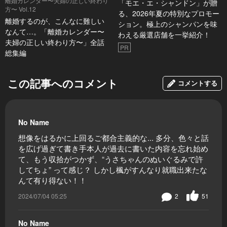
離婚カレンダー〜夫婦の正しい終わり
「モエ・エ・シャンドン」が贈
方〜 Vol.12
る、2026年夏の特別なプロモー
離婚するのが、こんなに難しい
ション。極上のシャンパンを味
なんて…。「離婚カレンダー〜
わえる厳選店舗を一挙紹介！
夫婦の正しい終わり方〜」全話
PR
総集編
この記事へのコメント
コメントする
No Name
想像をはるかに上回るご都合主義的な... 多分、色々と話
を広げ過ぎて書き手本人が過去に書いた内容を忘れ始め
て、もう収拾がつかず、“うさちゃんのぬいぐるみで許
してちょ” って感じ？ しかし楓がすんなり就職出来たな
んて有り得ない！！
2024/07/04 05:25
2
51
No Name