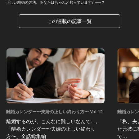
正しい離婚の方法。あなたはちゃんと知っていますか──？
この連載の記事一覧
離婚カレンダー〜夫婦の正しい終わり方〜 Vol.12
離婚カレ
Vol.11
離婚するのが、こんなに難しいなんて…。
「私、夫
「離婚カレンダー〜夫婦の正しい終わり
た元彼に
方〜」全話総集編
で…