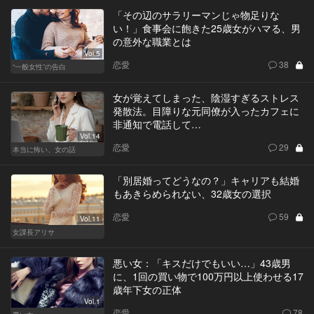
「その辺のサラリーマンじゃ物足りな
い！」食事会に飽きた25歳女がハマる、男
の意外な職業とは
Vol.5
恋愛
38
“一般女性”の告白
女が覚えてしまった、陰湿すぎるストレス
発散法。目障りな元同僚が入ったカフェに
非通知で電話して…
Vol.14
恋愛
29
本当に怖い、女の話
「別居婚ってどうなの？」キャリアも結婚
もあきらめられない、32歳女の選択
恋愛
59
Vol.11
女課長アリサ
悪い女：「キスだけでもいい…」43歳男
に、1回の買い物で100万円以上使わせる17
歳年下女の正体
Vol.1
恋愛
78