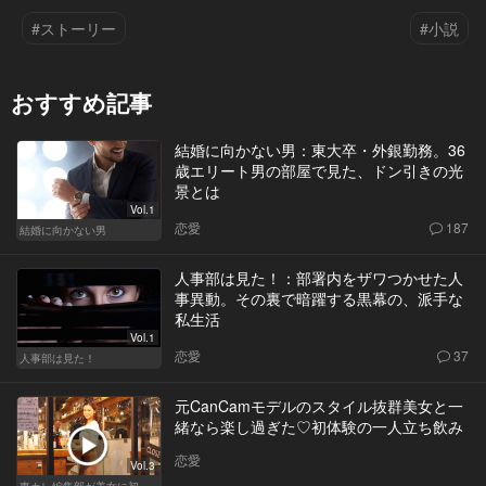
#ストーリー
#小説
おすすめ記事
結婚に向かない男：東大卒・外銀勤務。36
歳エリート男の部屋で見た、ドン引きの光
景とは
Vol.1
恋愛
187
結婚に向かない男
人事部は見た！：部署内をザワつかせた人
事異動。その裏で暗躍する黒幕の、派手な
私生活
Vol.1
恋愛
37
人事部は見た！
元CanCamモデルのスタイル抜群美女と一
緒なら楽し過ぎた♡初体験の一人立ち飲み
恋愛
Vol.3