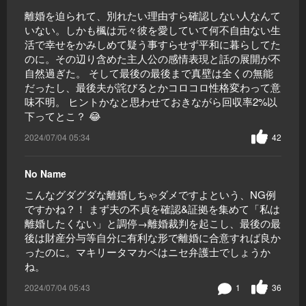
離婚を迫られて、別れたい理由すら確認しない人なんて
いない。しかも楓は元々彼を愛していて何不自由ない生
活で幸せをかみしめて疑う事すらせず平和に暮らしてた
のに。その辺り含めた主人公の感情表現と話の展開が不
自然過ぎた。 そして最後の最後まで真壁は全くの無能
だったし、最後夫が詫びるとかコロコロ性格変わって意
味不明。 ヒントかなと思わせておきながら回収率2%以
下ってとこ？ 😂
2024/07/04 05:34
42
No Name
こんなグダグダな離婚しちゃダメですよという、NG例
ですかね？！ まず夫の不貞を確認&証拠を集めて「私は
離婚したくない」と調停→離婚裁判を起こし、最後の最
後は財産分与等自分に有利な形で離婚に合意すれば良か
ったのに。マキリータマカベはニセ弁護士でしょうか
ね。
2024/07/04 05:43
1
36