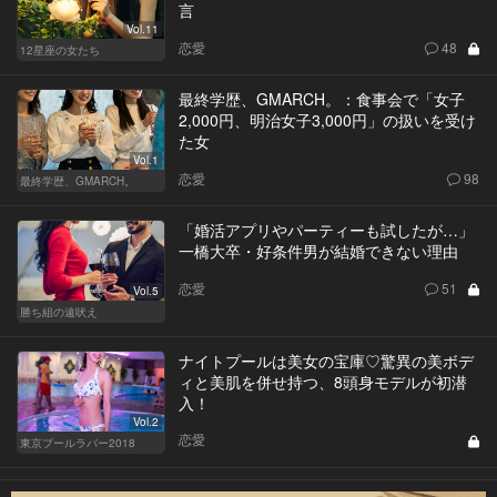
言
Vol.11
恋愛
48
12星座の女たち
最終学歴、GMARCH。：食事会で「女子
2,000円、明治女子3,000円」の扱いを受け
た女
Vol.1
恋愛
98
最終学歴、GMARCH。
「婚活アプリやパーティーも試したが…」
一橋大卒・好条件男が結婚できない理由
恋愛
51
Vol.5
勝ち組の遠吠え
ナイトプールは美女の宝庫♡驚異の美ボデ
ィと美肌を併せ持つ、8頭身モデルが初潜
入！
Vol.2
恋愛
東京プールラバー2018