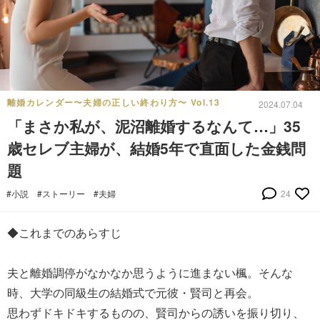
離婚カレンダー〜夫婦の正しい終わり方〜 Vol.13
2024.07.04
「まさか私が、泥沼離婚するなんて…」35
歳セレブ主婦が、結婚5年で直面した金銭問
題
#小説
#ストーリー
#夫婦
24
◆これまでのあらすじ
夫と離婚調停がなかなか思うように進まない楓。そんな
時、大学の同級生の結婚式で元彼・賢司と再会。
思わずドキドキするものの、賢司からの誘いを振り切り、