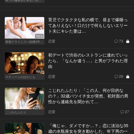
東カレ編集部が美女に初体験させてみた
育児でクタクタな私の横で、昼まで爆睡っ
てありえない！口だけで何もしないエリー
ト夫にキレた妻は…
Vol.2
恋愛
73
産後クライシス—結婚3年目の波乱—
初デートで渋谷のレストランに連れていっ
たら、「なんか違う…」と男がフラれた理
由
Vol.2
恋愛
28
マティーニのほかにも
こじれたふたり：「この人、何が目的な
の？」32歳バツイチ女が突然、初対面の男
性から連絡先を聞かれて…
Vol.1
恋愛
27
こじれたふたり
「俺じゃ、ダメですか…？」恋に淡泊な35
歳の水瓶座女を突き動かした、年下男の一