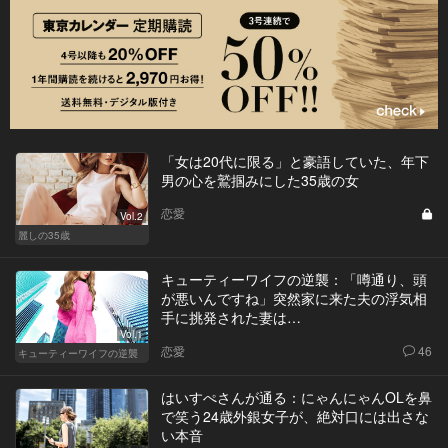
「女は20代に限る」と豪語していた、年下
男の心を鷲掴みにした35歳の女
恋愛
Vol.2
麗しの35歳
キューティーワイフの逆襲：「噂通り、頭
が悪いんですね」突然家に来た夫の浮気相
手に挑発された妻は…
Vol.1
恋愛
46
キューティーワイフの逆襲
はいすぺさんが通る：にゃんにゃんOLを鼻
で笑う24歳外銀女子が、絶対口には出さな
い本音