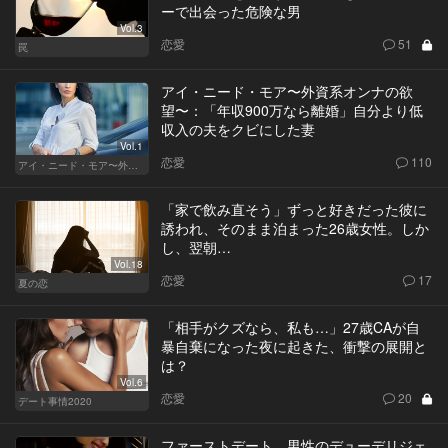
ーで出会った危険な男
Vol.3
恋愛
51
罠
アイ・ニード・モア〜外資系オンナの欲
望〜：「年収900万なら離婚」自分より低
収入の夫をクビにした妻
Vol.1
恋愛
110
アイ・ニード・モア〜外資系オンナの欲望〜
「家で飲み直そう」ずっと好きだった彼に
誘われ、そのまま泊まった26歳女性。しか
し、翌朝…
Vol.18
恋愛
17
夏の恋
「相手がクズなら、私も…」27歳CAが自
暴自棄になった夜に起きた、衝撃の展開と
は？
Vol.6
恋愛
20
デート事情2020
ファーストデート。男性のデューデリジェ