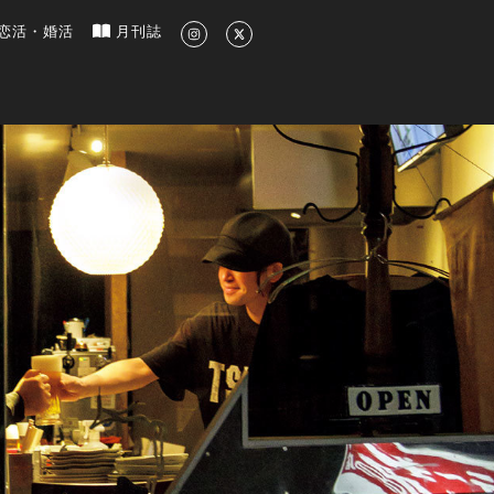
新のグルメ、洗練されたライフスタイル情報
恋活・婚活
月刊誌