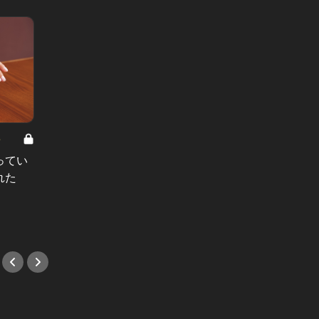
8
男と女の答えあわせ【A】 Vol.308
ってい
結婚願望ゼロだった27歳男性が、交
れた
際2年で突然プロポーズ。彼の心が
変わった“理由”とは
#小説