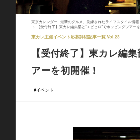
東京カレンダー | 最新のグルメ、洗練されたライフスタイル情報
【受付終了】東カレ編集部と“エビヒロ”でホッピングツアー
東カレ主催イベント応募詳細記事一覧 Vol.23
【受付終了】東カレ編集
アーを初開催！
#イベント