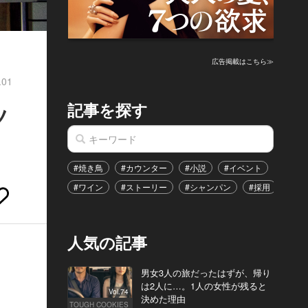
広告掲載はこちら≫
.01
記事を探す
ツ
#焼き鳥
#カウンター
#小説
#イベント
#港区
#ワイン
#ストーリー
#シャンパン
#採用
#恋
人気の記事
男女3人の旅だったはずが、帰り
は2人に…。1人の女性が残ると
Vol.74
決めた理由
TOUGH COOKIES