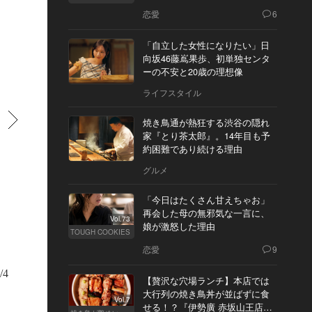
恋愛
6
「自立した女性になりたい」日
向坂46藤嶌果歩、初単独センタ
ーの不安と20歳の理想像
ライフスタイル
すすむ
焼き鳥通が熱狂する渋谷の隠れ
家『とり茶太郎』。14年目も予
約困難であり続ける理由
グルメ
「今日はたくさん甘えちゃお」
再会した母の無邪気な一言に、
Vol.73
娘が激怒した理由
TOUGH COOKIES
恋愛
9
/4
【贅沢な穴場ランチ】本店では
大行列の焼き鳥丼が並ばずに食
Vol.7
せる！？『伊勢廣 赤坂山王店』