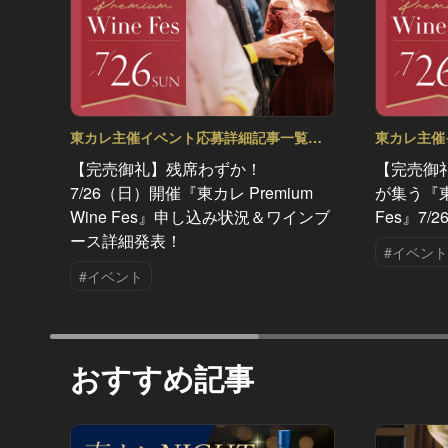
東カレ主催イベント応募詳細記事一覧
東カレ主催
Vol.93
Vol.92
【完売御礼】残席わずか！
【完売御
7/26（日）開催『東カレ Premium
が集う『東カ
Wine Fes』申し込み状況＆ワインブ
Fes』7
ース詳細発表！
#イベント
#イベント
おすすめ記事