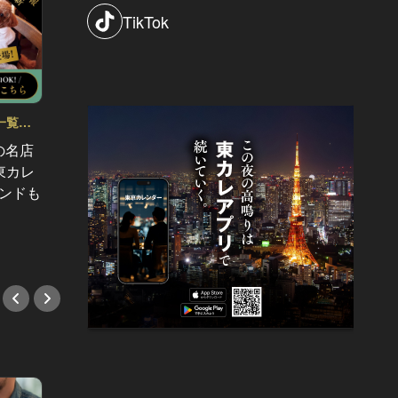
TikTok
一覧
東カレ主催イベント応募詳細記事一覧
東カレ
Vol.90
Vol.89
の名店
【受付終了】6/25 (木)『東カレBar』
【受付終了
東カレ
開催決定！銀座の夜景を味方に、上
新宿』
ブランドも
質な出会いを
トップ
#イベント
#イベ