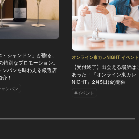
エ・シャンドン」が贈る、
オンライン東カレNIGHT イベン
夏の特別なプロモーション。
Vol.24
【受付終了】出会える場所は
ャンパンを味わえる厳選店
あった！『オンライン東カレ
紹介！
NIGHT』2月5日(金)開催
シャンパン
#イベント