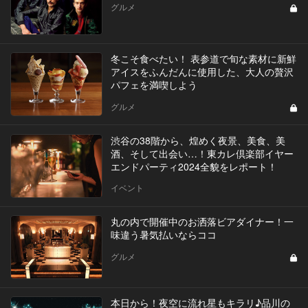
グルメ
冬こそ食べたい！ 表参道で旬な素材に新鮮
アイスをふんだんに使用した、大人の贅沢
パフェを満喫しよう
グルメ
渋谷の38階から、煌めく夜景、美食、美
酒、そして出会い…！東カレ倶楽部イヤー
エンドパーティ2024全貌をレポート！
イベント
丸の内で開催中のお洒落ビアダイナー！一
味違う暑気払いならココ
グルメ
本日から！夜空に流れ星もキラリ♪品川の