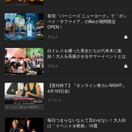
新宿『バーニーズ ニューヨーク』で「ボン
ベイ・サファイア」のBarが期間限定
OPEN！
グルメ
白ドレスを纏った美女たちが六本木に集
結！大人を高揚させるサマーイベントとは
グルメ
【受付終了】『オンライン東カレNIGHT』
4月16日(金)
イベント
Vol.34
オンライン東カレNIGHT イベント募集
毎日つまらないなんて言わせない！大人向
け「イベント＆映画」10選