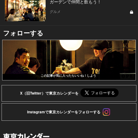
ガーデンで仲間と飲もう！
グルメ
フォローする
この記事が気に入ったらいいね！しよう
X（旧Twitter）で東京カレンダーを
Instagramで東京カレンダーをフォローする