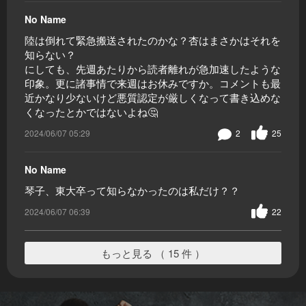
No Name
陸は倒れて緊急搬送されたのかな？杏はまさかはそれを
知らない？
にしても、先週あたりから読者離れが急加速したような
印象。更に諸事情で来週はお休みですか。コメントも最
近かなり少ないけど悪質認定が厳しくなって書き込めな
くなったとかではないよね🤔
2024/06/07 05:29
2
25
No Name
琴子、東大卒って知らなかったのは私だけ？？
2024/06/07 06:39
22
もっと見る （ 15 件 ）