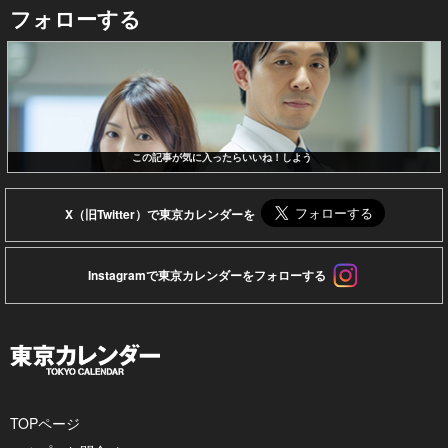
フォローする
この記事が気に入ったらいいね！しよう
X（旧Twitter）で東京カレンダーを
Instagramで東京カレンダーをフォローする
TOPページ