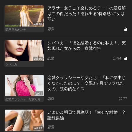
アラサー女子こそ楽しめるデートの最適解
はこの街だった！溢れ出る”特別感”に女は
弱い
Vol.13
恋愛
部屋見るオンナ
シバユカ：「彼と結婚するのは私よ！」突
如現れた女からの、宣戦布告
恋愛
94
Vol.10
シバユカ
恋愛クラッシャーな女たち：「私に夢中じ
ゃなかったの…？」交際3ヶ月でフラれた
女の、致命的なミス
Vol.1
恋愛
77
恋愛クラッシャーな女たち
いよいよ明日で最終話！「幸せな離婚」全
話総集編
恋愛
Vol.13