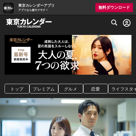
東京カレンダーアプリ
無料ダウンロード
アプリなら超サクサク！
グルメ情報・プレミアムレストラン予約サイト
トップ
プレミアム
グルメ
恋愛
ライフスタ