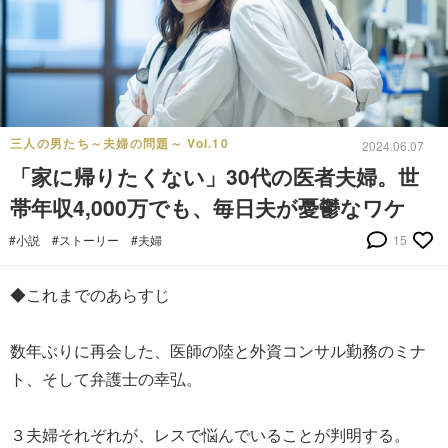
三人の男たち～夫婦の問題～ Vol.10
2024.06.07
「家に帰りたくない」30代の医者夫婦。世
帯年収4,000万でも、毎日夫が憂鬱なワケ
#小説
#ストーリー
#夫婦
15
◆これまでのあらすじ
数年ぶりに再会した、医師の陸と外資コンサル勤務のミナ
ト、そして弁護士の幸弘。
３夫婦それぞれが、レスで悩んでいることが判明する。