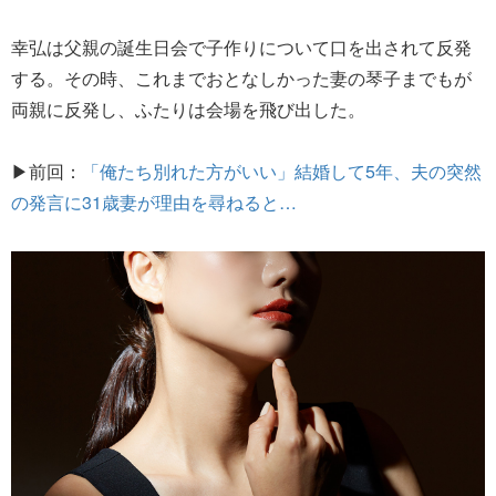
幸弘は父親の誕生日会で子作りについて口を出されて反発
する。その時、これまでおとなしかった妻の琴子までもが
両親に反発し、ふたりは会場を飛び出した。
▶前回：
「俺たち別れた方がいい」結婚して5年、夫の突然
の発言に31歳妻が理由を尋ねると…