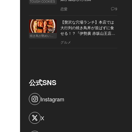
TOUGH COOKIES
恋愛
9
【贅沢な穴場ランチ】本店では
大行列の焼き鳥丼が並ばずに食
Vol.7
せる！？『伊勢廣 赤坂山王店』
焼き鳥が艶めいてきた
へ
グルメ
公式SNS
Instagram
X