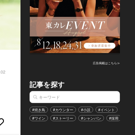
広告掲載はこちら≫
.02
記事を探す
#焼き鳥
#カウンター
#小説
#イベント
#港区
#ワイン
#ストーリー
#シャンパン
#採用
#恋