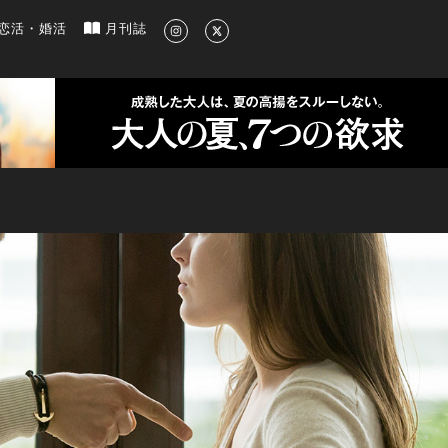
新のグルメ、洗練されたライフスタイル情報
恋活・婚活
月刊誌