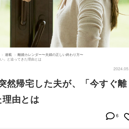
連載
離婚カレンダー〜夫婦の正しい終わり方〜
たい」と迫ってきた理由とは
2024.05
突然帰宅した夫が、「今すぐ離
た理由とは
6