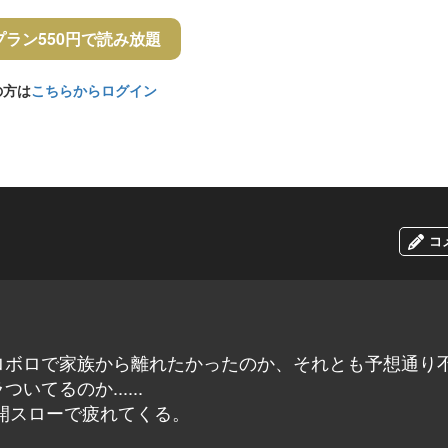
プラン550円で読み放題
の方は
こちらからログイン
コ
ロボロで家族から離れたかったのか、それとも予想通り
てるのか......
開スローで疲れてくる。