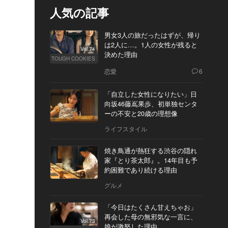
人気の記事
男女3人の旅だったはずが、帰り
は2人に…。1人の女性が残ると
Vol.74
決めた理由
TOUGH COOKIES
恋愛
6
「自立した女性になりたい」日
向坂46藤嶌果歩、初単独センタ
ーの不安と20歳の理想像
ライフスタイル
焼き鳥通が熱狂する渋谷の隠れ
家『とり茶太郎』。14年目も予
約困難であり続ける理由
グルメ
「今日はたくさん甘えちゃお」
再会した母の無邪気な一言に、
Vol.73
娘が激怒した理由