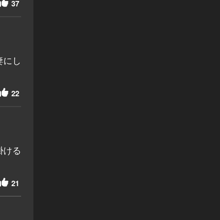
37
妻にし
22
掛ける
21