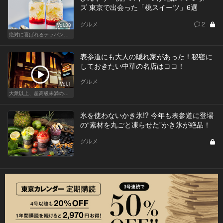
ズ 東京で出会った「桃スイーツ」6選
グルメ
2
Vol.33
絶対に喜ばれるテッパン手土産
表参道にも大人の隠れ家があった！秘密に
しておきたい中華の名店はココ！
グルメ
Vol.1
大衆以上、超高級未満の絶品中華
氷を使わないかき氷!? 今年も表参道に登場
の“素材を丸ごと凍らせた”かき氷が絶品！
グルメ