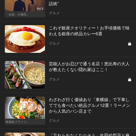
話術”
Vol.5
グルメ
「会食」の極意。
これぞ銀座クオリティー！お手頃価格で味
わえる銀座の絶品カレー6選
グルメ
芸能人がお忍びで通う名店！恵比寿の大人
が教えたくない隠れ家はここ！
グルメ
わざわざ行く価値あり「東横線」で下車し
てでも食べたい絶品グルメ12選！ラーメン
から人気のパン店まで
Vol.10
グルメ
東横線プライド。
「忘れられなくなりそう」生田絵梨花と麻