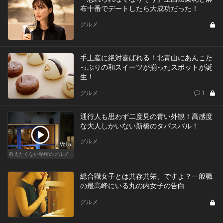
布十番でデートしたら大成功だった！
グルメ
手土産に絶対喜ばれる！北青山にあんこた
っぷりの和スイーツが揃ったスポットが誕
生！
グルメ
1
通行人も思わず二度見の青い外観！高感度
な大人しかいない新橋のタパスバル！
グルメ
Vol.5
教えたくない秘密のグルメ
総合職女子とは共存共栄、ですよ？一般職
の最高峰にいる丸の内女子の告白
グルメ