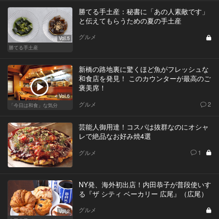
勝てる手土産：秘書に「あの人素敵です」
と伝えてもらうための夏の手土産
グルメ
Vol.5
勝てる手土産
新橋の路地裏に驚くほど魚がフレッシュな
和食店を発見！ このカウンターが最高のご
褒美席！
Vol.6
グルメ
2
「今日は和食」な気分
芸能人御用達！コスパは抜群なのにオシャ
レで絶品なお好み焼4選
グルメ
1
NY発、海外初出店！内田恭子が普段使いす
る『ザ シティ ベーカリー 広尾』（広尾）
グルメ
Vol.2