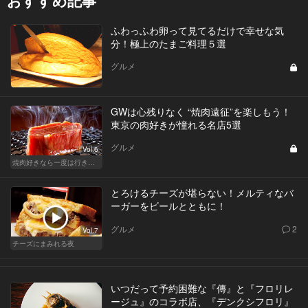
おすすめ記事
ふわっふわ卵って見てるだけで幸せな気
分！極上のたまご料理５選
グルメ
GWは心残りなく “焼肉遠征”を楽しもう！
東京の肉好きが憧れる名店5選
グルメ
Vol.6
焼肉好きなら一度は行きたい、レジェンド的な有名店
とろけるチーズが堪らない！メルティなバ
ーガーをビールとともに！
グルメ
2
Vol.7
チーズにまみれる夜
いつだって予約困難な『傳』と『フロリレ
ージュ』のコラボ店、『デンクシフロリ』