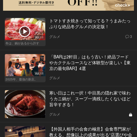
トマトすき焼きって知ってる？うまみたっ
ぷりな絶品冬グルメの決定版！
グルメ
3
Vol.11
冬は、鍋があるから許す
「BARは2軒目」はもう古い！絶品フード
やカクテルコースなど体験型が楽しい【東
京の最旬BAR】4選
Vol.11
グルメ
2025年、最強の新店。
寒い日はこれ一択！中目黒の隠れ家で味わ
うカニ鍋が、スープ一滴残したくないほど
旨辛すぎる！
グルメ
【外国人相手の会食の極意】会食専門家が
教える、想像以上の成果が出る“店選びや会