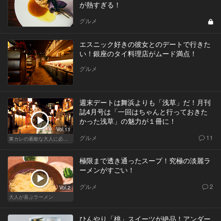
が熱すぎる！
グルメ
エスニック好きの彼女とのデートで行きた
い！銀座のタイ料理店がムード満点！
グルメ
週末デートは舞浜よりも「浅草」だ！月刊
誌4月号は「一回はちゃんと行っておきた
かった浅草」の魅力が１冊に！
Vol.11
グルメ
11
東カレの素敵な大人に必要なこと
極限まで透き通ったスープ！究極の淡麗ラ
ーメンがすごい！
グルメ
2
Vol.2
大人が喜ぶラーメン
ひんやり「桃」スイーツが絶品！アンダー