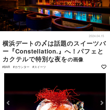
2024.04.15
横浜デートの〆は話題のスイーツバ
ー『Constellation.』へ！パフェと
カクテルで特別な夜を
の画像
#BAR
#カウンター
#スイーツ