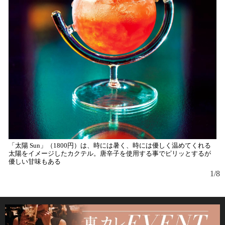
曲
ン
を
「太陽 Sun」（1800円）は、時には暑く、時には優しく温めてくれる
太陽をイメージしたカクテル。唐辛子を使用する事でピリッとするが
優しい甘味もある
1/8