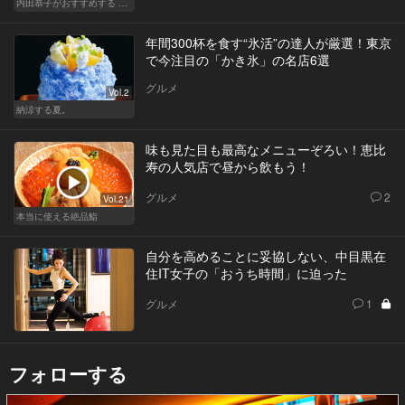
内田恭子がおすすめする 「秘密の広尾」
年間300杯を食す“氷活”の達人が厳選！東京
で今注目の「かき氷」の名店6選
グルメ
Vol.2
納涼する夏。
味も見た目も最高なメニューぞろい！恵比
寿の人気店で昼から飲もう！
グルメ
2
Vol.21
本当に使える絶品鮨
自分を高めることに妥協しない、中目黒在
住IT女子の「おうち時間」に迫った
グルメ
1
フォローする