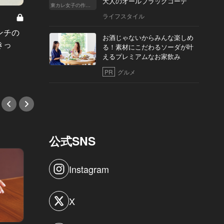
大人のオールブラックコーデ
東カレ女子の作り方
芸能人
ライフスタイル
3軒。
ンチの
生ハムのとろりと儚い「口どけ」に
のイン
お酒じゃないからみんな楽しめ
きっ
心奪われる！食通たちの“イタリアン
る！素材にこだわるソーダが叶
#フレ
デート”の切り札
えるプレミアムなお家飲み
PR
グルメ
#イタリアン
公式SNS
Instagram
X