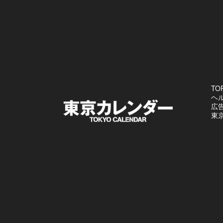
TO
ヘ
広
東