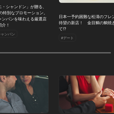
エ・シャンドン」が贈る、
夏の特別なプロモーション。
日本一予約困難な松濤のフレ
ャンパンを味わえる厳選店
待望の新店！ 金目鯛の鯛焼
紹介！
て!?
シャンパン
#デート