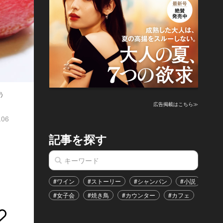
う
広告掲載はこちら≫
.06
記事を探す
#ワイン
#ストーリー
#シャンパン
#小説
#家
#女子会
#焼き鳥
#カウンター
#カフェ
#イベ