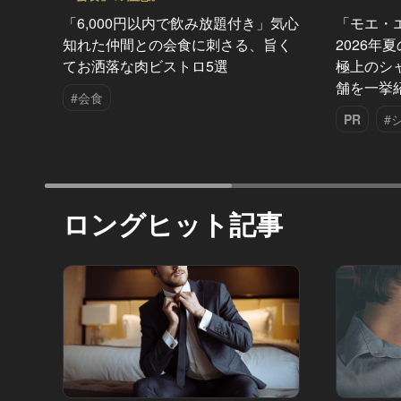
「6,000円以内で飲み放題付き」気心
「モエ・
知れた仲間との会食に刺さる、旨く
2026年
てお洒落な肉ビストロ5選
極上のシ
舗を一挙
#会食
PR
#
ロングヒット記事