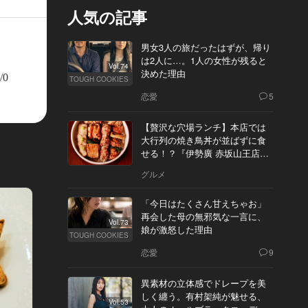
人気の記事
男女3人の旅だったはずが、帰り
は2人に…。1人の女性が残ると
Vol.74
決めた理由
/0
TOUGH COOKIES
恋愛
5
【贅沢な穴場ランチ】本店では
大行列の焼き鳥丼が並ばずに食
せる！？『伊勢廣 赤坂山王店』
へ
グルメ
「今日はたくさん甘えちゃお」
再会した母の無邪気な一言に、
Vol.73
娘が激怒した理由
TOUGH COOKIES
恋愛
9
異素材の立体感でドレープを美
しく纏う。有村架純が魅せる、
Vol.53