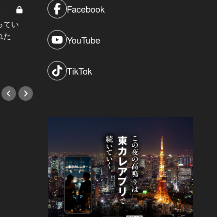
Facebook
8
男と女の答えあわせ【A】 Vol.308
ってい
結婚願望ゼロだった27歳男性が、交
れた
際2年で突然プロポーズ。彼の心が
YouTube
変わった“理由”とは
#小説
TikTok