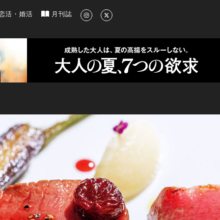
新のグルメ、洗練されたライフスタイル情報
恋活・婚活
月刊誌