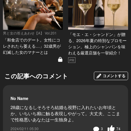
男と女の答えあわせ【A】 Vol.201
「モエ・エ・シャンドン」が贈
「和食店でのデート。女性にコ
る、2026年夏の特別なプロモー
レされたら萎える…」32歳男が
ション。極上のシャンパンを味
幻滅した女のマナーとは
わえる厳選店舗を一挙紹介！
PR
この記事へのコメント
コメントする
No Name
28歳になるしそろそろ結婚も視野に入れたいお年頃と
か、いちいち癪に触る表現しやがって。大丈夫、ここま
で性格悪いあなたは一生独身よ。
2024/02/11 05:30
3
74