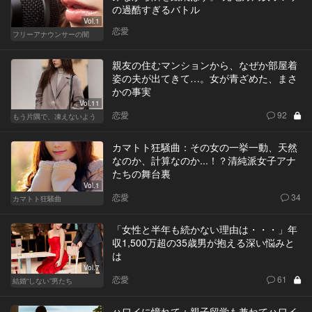
の過酷すぎるバトル
Vol.1
恋愛
フリーアナウンサーの闇
親友の住むマンションから、なぜか部屋着
姿の夫が出てきて…。女が青ざめた、まさ
かの事実
Vol.11
恋愛
92
もう片隅で、凍えないよう
カマトト狂騒曲：その女の一挙一動、天然
なのか、計算なのか...！？清純派女子アナ
たちの舞台裏
Vol.1
恋愛
34
カマトト狂騒曲
「女性と半年も続かない理由は・・・」年
収1,500万超の35歳男が抱える深い悩みと
は
Vol.7
恋愛
61
結婚“しない”男たち
ハワイに憧れて：親子留学も兼ねてハワイ