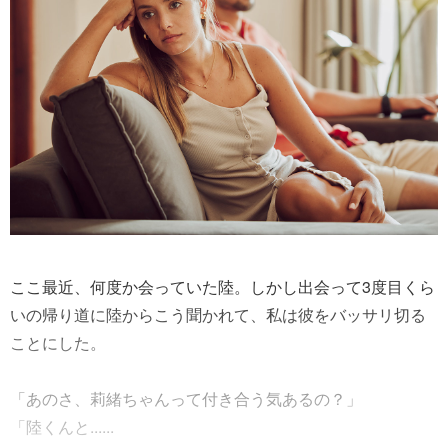
ここ最近、何度か会っていた陸。しかし出会って3度目くら
いの帰り道に陸からこう聞かれて、私は彼をバッサリ切る
ことにした。
「あのさ、莉緒ちゃんって付き合う気あるの？」
「陸くんと......