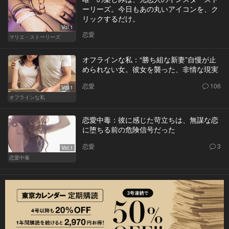
ーリーズ。今日もあの丸いアイコンを、ク
リックするだけ。
Vol.1
恋愛
マリエ・ストーリーズ
オフラインな私：“勝ち組な新妻”自慢が止
められない女。彼女を襲った、非情な現実
恋愛
106
Vol.1
オフラインな私
恋愛中毒：彼に感じた苛立ちは、無謀な恋
に堕ちる前の危険信号だった
恋愛
3
Vol.1
恋愛中毒