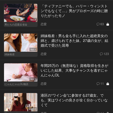
「ティファニーでも、ハリー・ウィンスト
ンでもなくて…」男がプロポーズの時に贈
りたがったモノ
Vol.6
恋愛
63
男たちの恋愛反省会
姉妹格差：男も金も手に入れた超絶美女の
姉と、虐げられてきた妹。27歳の女が、結
婚式で受けた屈辱
Vol.1
恋愛
123
姉妹格差
年間25万の（無意味な）資格取得を生きが
いにした結果、大事なチャンスを逃すにゃ
んにゃんOL
Vol.7
恋愛
11
にゃんにゃんOL物語
港区の“ワイン会”に参加する27歳女。で
も、実はワインの良さが全く分かっていな
くて
Vol.10