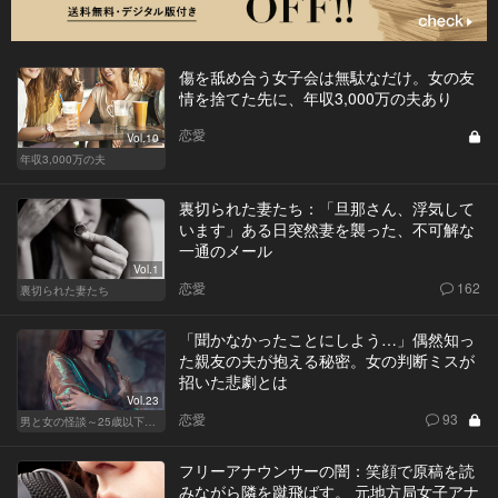
傷を舐め合う女子会は無駄なだけ。女の友
情を捨てた先に、年収3,000万の夫あり
恋愛
Vol.10
年収3,000万の夫
裏切られた妻たち：「旦那さん、浮気して
います」ある日突然妻を襲った、不可解な
一通のメール
Vol.1
恋愛
162
裏切られた妻たち
「聞かなかったことにしよう…」偶然知っ
た親友の夫が抱える秘密。女の判断ミスが
招いた悲劇とは
Vol.23
恋愛
93
男と女の怪談～25歳以下閲覧禁止～
フリーアナウンサーの闇：笑顔で原稿を読
みながら隣を蹴飛ばす。 元地方局女子アナ