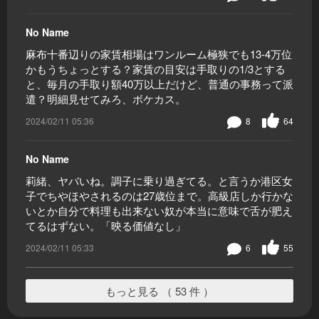
No Name
麻布十番辺りの家賃相場はワンルーム極狭でも13-4万位
かもうちょっとする？家賃の目安は手取りの1/3とする
と、毎月の手取り額40万以上だけど、普通の事務って派
遣？明細見せてみろ、ボケカス。
2024/02/11 05:36
8
64
No Name
莉緒、ヤバいね。調子に乗り過ぎてる。と言うか港区女
子でちやほやされるのは27歳位まで。高級店しか行かな
いとか自分で料理も出来ない奴が本当に意味で舌が肥え
てるはずない。「映る価値なし」
2024/02/11 05:33
6
55
もっと見る （ 53 件 ）