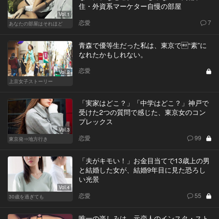
住・外資系マーケター自慢の部屋
Vol.1
恋愛
7
あなたの部屋はそれほど
青森で優等生だった私は、東京で“素”に
なれたかもしれない。
恋愛
Vol.2
上京女子ストーリー
「実家はどこ？」「中学はどこ？」神戸で
受けた2つの質問で感じた、東京女のコン
プレックス
Vol.3
恋愛
99
東京発⇒地方行き
「夫がキモい！」お金目当てで13歳上の男
と結婚した女が、結婚9年目に見た恐ろし
い光景
Vol.4
恋愛
55
30歳を過ぎても
唯一の楽しみは、元恋人のインスタ・スト