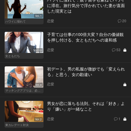
に滞在。旅行気分で浮かれていた妻が直面
した現実とは
Vol.1
恋愛
20
ハワイに憧れて
子育ては仕事の100倍大変？自分の価値観
を押し付ける、女ともだちへの違和感
恋愛
53
Vol.10
女ともだち
初デート。男の私服が微妙でも「変えられ
る」と思う、女の勘違い
恋愛
Vol.4
マッチングアプリは、必然に。
男女が恋に落ちる法則。それは「好き」よ
り「嫌い」が一緒なこと
恋愛
1
Vol.2
東カレデート対決