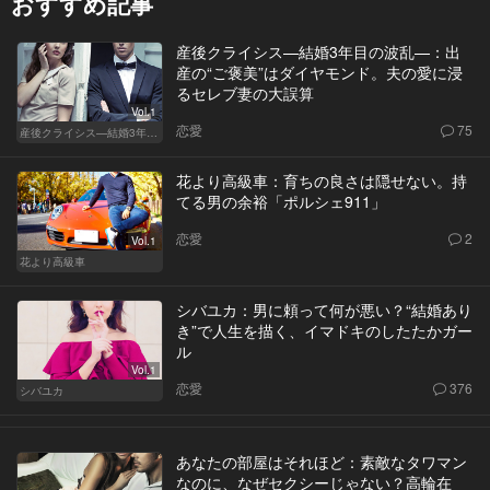
おすすめ記事
産後クライシス—結婚3年目の波乱—：出
産の“ご褒美”はダイヤモンド。夫の愛に浸
るセレブ妻の大誤算
Vol.1
恋愛
75
産後クライシス—結婚3年目の波乱—
花より高級車：育ちの良さは隠せない。持
てる男の余裕「ポルシェ911」
恋愛
2
Vol.1
花より高級車
シバユカ：男に頼って何が悪い？“結婚あり
き”で人生を描く、イマドキのしたたかガー
ル
Vol.1
恋愛
376
シバユカ
あなたの部屋はそれほど：素敵なタワマン
なのに、なぜセクシーじゃない？高輪在