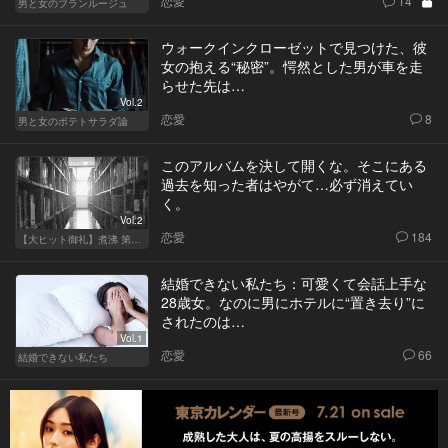
恋愛
14
男と女のブランルージュ
ウォークインクローゼットで見つけた、彼
女の抱える“秘密”。愕然とした男が車を走
らせた先は…
Vol.2
恋愛
8
男と女のポテトサラダ論
このアルバムを決して開くな。そこにある
過去を知った者はやがて…必ず消えてい
く。
Vol.2
恋愛
184
【大ヒット御礼】煮沸 第二章
結婚できない私たち：可愛くて会話上手な
28歳女。なのに男にホテルに“置き去り”に
されたのは…
Vol.1
恋愛
66
結婚できない私たち