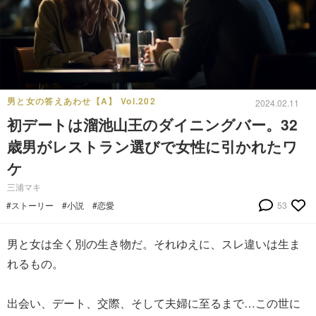
男と女の答えあわせ【A】 Vol.202
2024.02.11
初デートは溜池山王のダイニングバー。32
歳男がレストラン選びで女性に引かれたワ
ケ
三浦マキ
#ストーリー
#小説
#恋愛
53
男と女は全く別の生き物だ。それゆえに、スレ違いは生ま
れるもの。
出会い、デート、交際、そして夫婦に至るまで…この世に