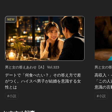
NEW
男と女の答えあわせ【A】 Vol.323
男と女の答え
デートで「何食べたい？」その答え方で差
高収入・
がつく。ハイスペ男子が結婚を意識する女
「この人
性とは
意識の言
#小説
#小説