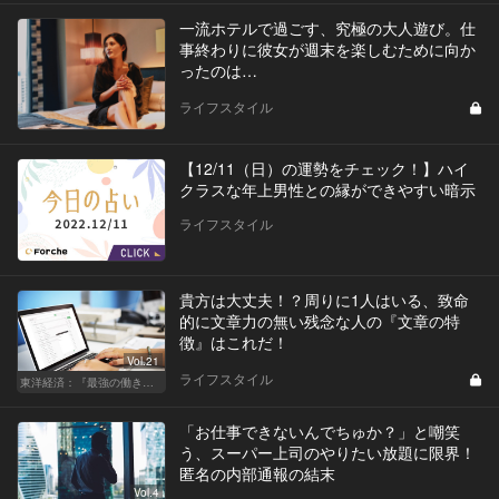
一流ホテルで過ごす、究極の大人遊び。仕
事終わりに彼女が週末を楽しむために向か
ったのは…
ライフスタイル
【12/11（日）の運勢をチェック！】ハイ
クラスな年上男性との縁ができやすい暗示
ライフスタイル
貴方は大丈夫！？周りに1人はいる、致命
的に文章力の無い残念な人の『文章の特
徴』はこれだ！
Vol.21
ライフスタイル
東洋経済：『最強の働き方』『一流の育て方』
「お仕事できないんでちゅか？」と嘲笑
う、スーパー上司のやりたい放題に限界！
匿名の内部通報の結末
Vol.4