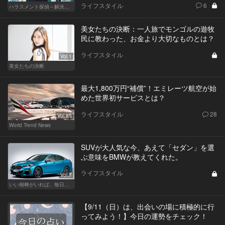
ライフスタイル
6
ハラスメント探偵～解決編～
美女たちの決断：一人旅でモンゴルの遊牧
民に教わった、お金より大切なものとは？
ライフスタイル
Vol.1
美女たちの決断
最大1,800万円“補償”！エミレーツ航空が始
めた世界初サービスとは？
ライフスタイル
28
Vol.85
World Trend News
SUVが大人気な今、あえて「セダン」を選
ぶ意味をBMWが教えてくれた。
ライフスタイル
Vol.7
いい相棒がいれば、毎日が楽しい。クルマがあるとできること
【9/11（日）は、出会いの場に積極的に行
ってみよう！】今日の運勢をチェック！