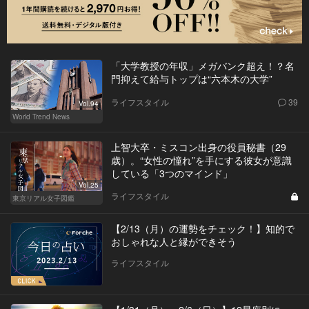
「大学教授の年収」メガバンク超え！？名
門抑えて給与トップは“六本木の大学”
ライフスタイル
39
Vol.94
World Trend News
上智大卒・ミスコン出身の役員秘書（29
歳）。“女性の憧れ”を手にする彼女が意識
している「3つのマインド」
Vol.25
ライフスタイル
東京リアル女子図鑑
【2/13（月）の運勢をチェック！】知的で
おしゃれな人と縁ができそう
ライフスタイル