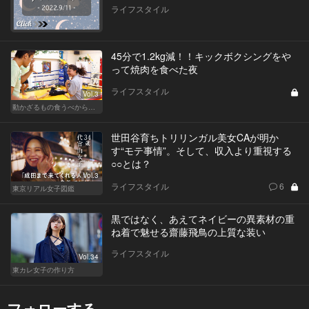
ライフスタイル
45分で1.2kg減！！キックボクシングをや
って焼肉を食べた夜
ライフスタイル
Vol.3
動かざるもの食うべからず！食べるの大好き編集部員のダイエット体験記
世田谷育ちトリリンガル美女CAが明か
す“モテ事情”。そして、収入より重視する
○○とは？
Vol.3
ライフスタイル
6
東京リアル女子図鑑
黒ではなく、あえてネイビーの異素材の重
ね着で魅せる齋藤飛鳥の上質な装い
ライフスタイル
Vol.34
東カレ女子の作り方
フォローする