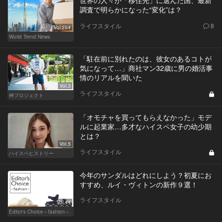
調査で明らかになった“変化”は？
ライフスタイル
8
Vol.264
World Trend News
「駐在前に別れたのは、彼女のあるコトが
気になって…」商社マン32歳に男の婚活事
情のリアルを聞いた
Vol.3
ライフスタイル
神プロジェクト
「オモチャを買ってもらえなかった」モデ
ルに起業家…多才なハイスペ女子の幼少期
とは？
Vol.5
ライフスタイル
ハイスペヒストリー
今年のサンダルはどれにしよう？初夏にお
すすめ、ルイ・ヴィトンの新作９選！
ライフスタイル
Vol.44
Editor's Choice～fashion～