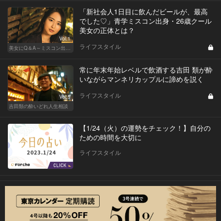
「新社会人1日目に飲んだビールが、最高
でした♡」青学ミスコン出身・26歳クール
美女の正体とは？
Vol.1
ライフスタイル
美女にQ＆A～ミスコン出身者の幸福論～
常に年末年始レベルで飲酒する吉田 類が酔
いながらマンネリカップルに諦めを説く
ライフスタイル
Vol.5
吉田類の酔いどれ人生相談
【1/24（火）の運勢をチェック！】自分の
ための時間を大切に
ライフスタイル