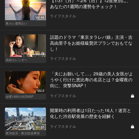
【1/31（月）～2/6（日）】12星座別に、
あなたの1週間の運勢をチェック！
ライフスタイル
Vol.46
東カレ週間占い
話題のドラマ『東京タラレバ娘』主演・吉
高由里子をお姫様級贅沢プランでおもてな
し！
Vol.18
ライフスタイル
表紙カレンダー
「夫にお願いして…」29歳の美人女医がよ
うやく行けた恵比寿の名店とは？金曜夜の
街に、突撃SNAP！
Vol.2
ライフスタイル
金曜19時の街SNAP
開業時の利用者は1日たった16人！迷宮と
化した渋谷駅発展の歴史を紐解く
ライフスタイル
Vol.37
東洋経済・東京鉄道事情