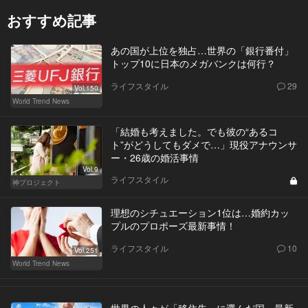
おすすめ記事
あの国が上位を独占…世界の「銀行番付」
トップ10に日本のメガバンクは何行？
ライフスタイル
29
Vol.150
World Trend News
「結婚も考えました。でも彼の“あるコ
ト”がどうしてもダメで…」現役アナウンサ
ー・26歳の婚活事情
Vol.9
ライフスタイル
神プロジェクト
理想のシチュエーション1位は…婚約カッ
プルのプロポーズ最新事情！
ライフスタイル
10
Vol.251
World Trend News
世界の人々が「移住先」に選んだ国、最新