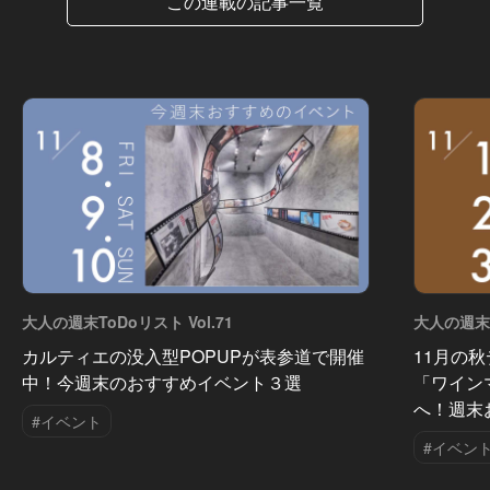
この連載の記事一覧
大人の週末ToDoリスト Vol.71
大人の週末T
カルティエの没入型POPUPが表参道で開催
11月の
中！今週末のおすすめイベント３選
「ワイン
へ！週末
#イベント
#イベン