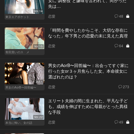
女に“調整役”と嫌味を言われて、向かった
先は…
Vol.14
恋愛
48
東京エアポケット
「時間を費やしたからこそ、大切な存在に
なった」年下男との恋愛の末に見えた真理
恋愛
64
Vol.15
青田買いのスゝメ
男女のAorB〜回答編〜：出会ってすぐ家に
行った女or３ヶ月焦らした女。本命彼女に
選ばれたのは？
Vol.1
恋愛
273
男女のAorB〜回答編〜
エリート夫婦の間に生まれた、平凡な子ど
も。成績を伸ばすために母親がとった異様
な手段
Vol.22
恋愛
49
本当に怖い、女の話