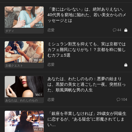
「妻にはバレない」は、絶対ありえない。
40代男を窮地に陥れた、若い美女からのメ
ッセージとは
Vol.2
恋愛
44
ダディ
ミシュラン割烹を抑えても、実は京都では
カフェ難民になりがち！？京都を粋に愉し
むカフェ5選
Vol.10
恋愛
京都クエスト
あなたは、わたしのもの：悪夢の始まり
は、黒髪の美女と過ごした一夜。突然狂っ
た、順風満帆な男の人生
Vol.1
恋愛
104
あなたは、わたしのもの
「銀座を卒業しなければ」29歳女が同級生
に恋するが、“ある疑念”に邪魔されてしま
い…
Vol.10