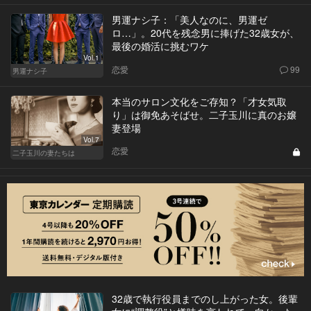
男運ナシ子：「美人なのに、男運ゼ
ロ…」。20代を残念男に捧げた32歳女が、
最後の婚活に挑むワケ
Vol.1
恋愛
99
男運ナシ子
本当のサロン文化をご存知？「才女気取
り」は御免あそばせ。二子玉川に真のお嬢
妻登場
Vol.7
恋愛
二子玉川の妻たちは
32歳で執行役員までのし上がった女。後輩