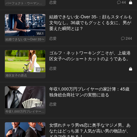
恋愛
44
パーフェクト・ウーマン～都心5区の女たち～
結婚できない女-Over 35-：顔もスタイルも
文句なし。36歳でもグッとくる女に、男が
萎えた瞬間とは？
Vol.1
恋愛
244
結婚できない女〜Over 35〜
ゴルフ・ネットワーキングこそが、上級港
区女子へのショートカットのようである。
恋愛
Vol.6
港区女子の原点
年収1,000万円プレイヤーの家計簿：45歳
独身総合商社マンの実態に迫る
恋愛
Vol.1
年収1,000万円プレイヤーの家計簿
女慣れチャラ男vs恋に奥手なマジメ男。あ
なたはどっち派？人気が高い男の物語が、
ドラマ化される！