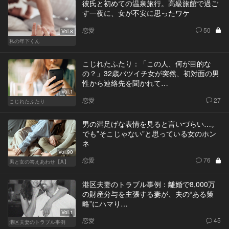
彼氏と初めての温泉旅行。高級旅館で過ご
す一夜に、女が不安に思ったワケ
恋愛
50
Vol.8
私の年下くん
こじれたふたり：「この人、何が目的な
の？」32歳バツイチ女が突然、初対面の男
性から連絡先を聞かれて…
Vol.1
恋愛
27
こじれたふたり
男の満足げな表情を見ると言いづらい…。
でも”そこじゃない”と思っている女のホン
ネ
Vol.90
恋愛
76
男と女の答えあわせ【A】
港区夫妻のトラブル事例：離婚で8,000万
の財産分与を主張する妻が、夫の“ある策
略”にハマり…
Vol.1
恋愛
45
港区夫妻のトラブル事例