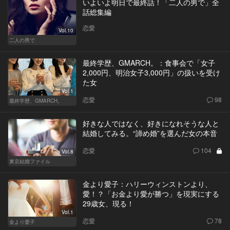
いよいよ明日で最終話！「二人の男で」全
話総集編
恋愛
Vol.10
二人の男で
最終学歴、GMARCH。：食事会で「女子
2,000円、明治女子3,000円」の扱いを受け
た女
Vol.1
恋愛
98
最終学歴、GMARCH。
好きな人ではなく、好きになれそうな人と
結婚してみる。“諦め婚”を選んだ女の本音
恋愛
104
Vol.8
東京結婚ファイル
金より愛子：ハリーウィンストンより、
愛！？「お金より愛が勝つ」を現実にする
29歳女、現る！
Vol.1
恋愛
78
金より愛子