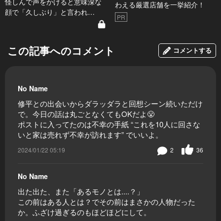
怪しんで声をかけると意味深な
わえる厳選店舗を一挙紹介！
顔で「久しぶり」と言われ…
PR
この記事へのコメント
コメントする
No Name
修平との出会いからダラッダラと回想シーン続いただけ
で。今日の話は丸ごとなくてもOKだよ😤
ポストに入ってたのは不幸の手紙 “これを10人に回さな
いと家は売れず不幸が訪れます” でいいよ。
2024/01/22 05:19
2
36
No Name
出た出た、また「あるモノとは....？」
この前はある人とは？でその前はまさかの人物だった
か。ふざけ過ぎるのもほどほどにして。