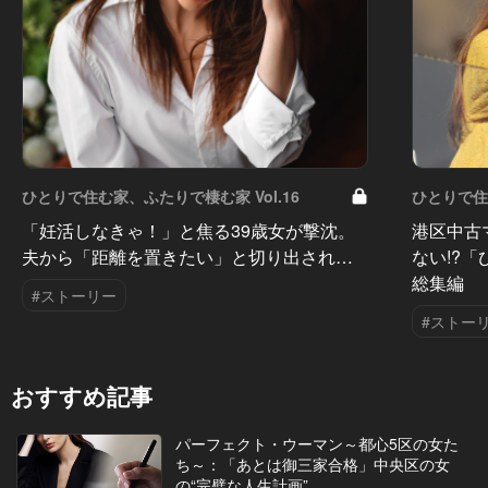
ひとりで住む家、ふたりで棲む家 Vol.16
ひとりで住む
「妊活しなきゃ！」と焦る39歳女が撃沈。
港区中古
夫から「距離を置きたい」と切り出され…
ない!?
総集編
#ストーリー
#ストー
おすすめ記事
パーフェクト・ウーマン～都心5区の女た
ち～：「あとは御三家合格」中央区の女
の“完璧な人生計画”