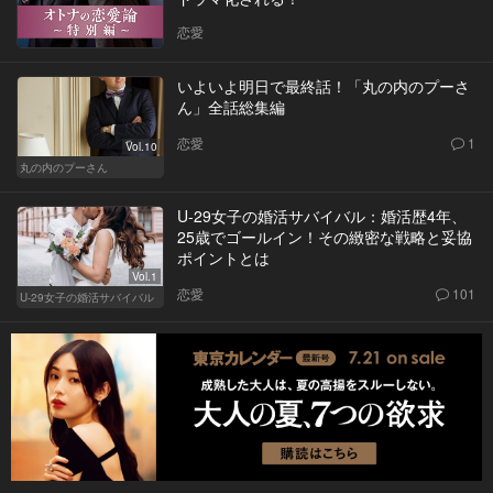
恋愛
いよいよ明日で最終話！「丸の内のプーさ
ん」全話総集編
恋愛
1
Vol.10
丸の内のプーさん
U-29女子の婚活サバイバル：婚活歴4年、
25歳でゴールイン！その緻密な戦略と妥協
ポイントとは
Vol.1
恋愛
101
U-29女子の婚活サバイバル