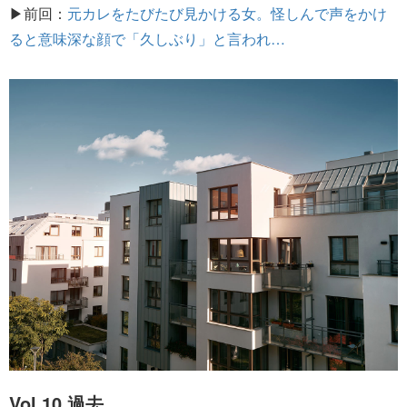
▶前回：
元カレをたびたび見かける女。怪しんで声をかけ
ると意味深な顔で「久しぶり」と言われ…
Vol.10 過去