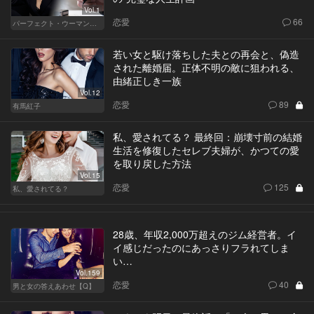
Vol.1
恋愛
66
パーフェクト・ウーマン～都心5区の女たち～
若い女と駆け落ちした夫との再会と、偽造
された離婚届。正体不明の敵に狙われる、
由緒正しき一族
Vol.12
恋愛
89
有馬紅子
私、愛されてる？ 最終回：崩壊寸前の結婚
生活を修復したセレブ夫婦が、かつての愛
を取り戻した方法
Vol.15
恋愛
125
私、愛されてる？
28歳、年収2,000万超えのジム経営者。イ
イ感じだったのにあっさりフラれてしま
い…
Vol.159
恋愛
40
男と女の答えあわせ【Q】