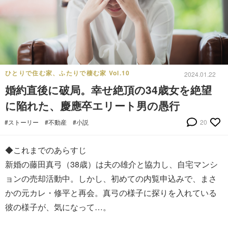
ひとりで住む家、ふたりで棲む家 Vol.10
2024.01.22
婚約直後に破局。幸せ絶頂の34歳女を絶望
に陥れた、慶應卒エリート男の愚行
#ストーリー
#不動産
#小説
20
◆これまでのあらすじ
新婚の藤田真弓（38歳）は夫の雄介と協力し、自宅マンシ
ョンの売却活動中。しかし、初めての内覧申込みで、まさ
かの元カレ・修平と再会。真弓の様子に探りを入れている
彼の様子が、気になって…。