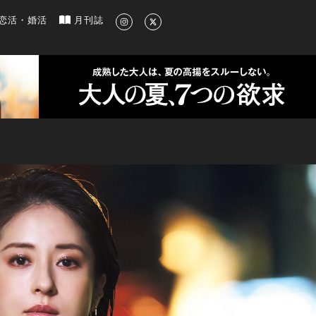
新のグルメ、洗練されたライフスタイル情報
恋活・婚活
月刊誌