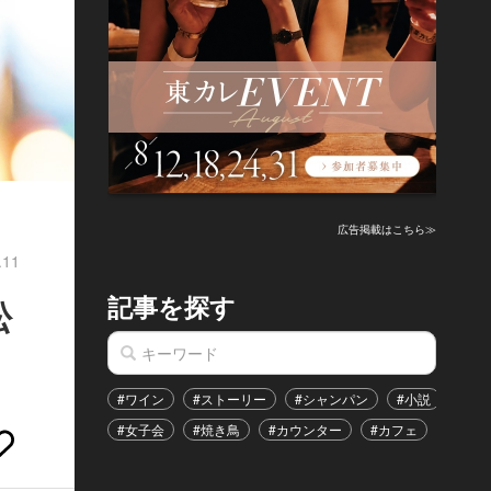
広告掲載はこちら≫
.11
記事を探す
松
#ワイン
#ストーリー
#シャンパン
#小説
#家
#女子会
#焼き鳥
#カウンター
#カフェ
#イベ