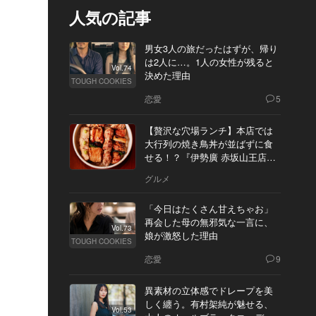
人気の記事
男女3人の旅だったはずが、帰り
は2人に…。1人の女性が残ると
Vol.74
決めた理由
TOUGH COOKIES
恋愛
5
【贅沢な穴場ランチ】本店では
大行列の焼き鳥丼が並ばずに食
せる！？『伊勢廣 赤坂山王店』
へ
グルメ
「今日はたくさん甘えちゃお」
再会した母の無邪気な一言に、
Vol.73
娘が激怒した理由
TOUGH COOKIES
恋愛
9
異素材の立体感でドレープを美
しく纏う。有村架純が魅せる、
Vol.53