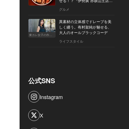
せる！？『伊勢廣 赤坂山王店』
へ
グルメ
異素材の立体感でドレープを美
しく纏う。有村架純が魅せる、
Vol.53
大人のオールブラックコーデ
東カレ女子の作り方
ライフスタイル
公式SNS
Instagram
X