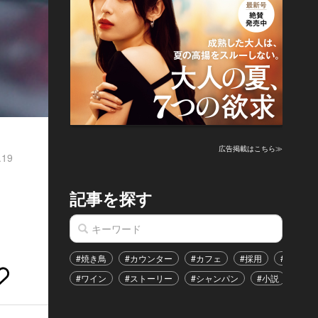
広告掲載はこちら≫
.19
記事を探す
#焼き鳥
#カウンター
#カフェ
#採用
#恋愛
#ワイン
#ストーリー
#シャンパン
#小説
#イ