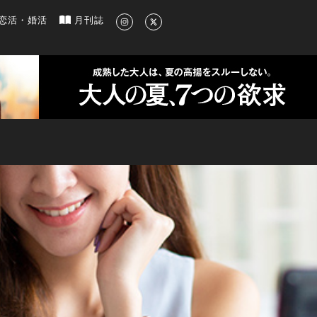
新のグルメ、洗練されたライフスタイル情報
恋活・婚活
月刊誌