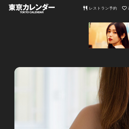
東京カレンダー | 最
レストラン予約