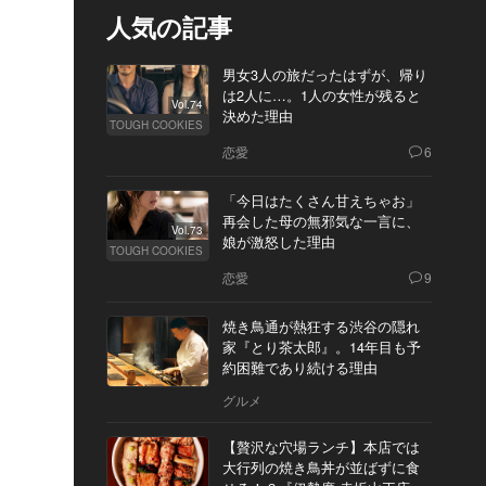
人気の記事
男女3人の旅だったはずが、帰り
は2人に…。1人の女性が残ると
Vol.74
決めた理由
TOUGH COOKIES
恋愛
6
「今日はたくさん甘えちゃお」
再会した母の無邪気な一言に、
Vol.73
娘が激怒した理由
TOUGH COOKIES
恋愛
9
焼き鳥通が熱狂する渋谷の隠れ
家『とり茶太郎』。14年目も予
約困難であり続ける理由
グルメ
【贅沢な穴場ランチ】本店では
大行列の焼き鳥丼が並ばずに食