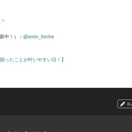
＞＞
r
更新中！）：
@amin_forche
は、願ったことが叶いやすい日！】
コ