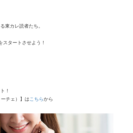
いる東カレ読者たち。
をスタートさせよう！
。
ート！
ォーチェ）】は
こちら
から