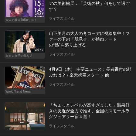
アの美術館展…「芸術の秋」何をして過ご
す？
Vol.11
ライフスタイル
大人の週末ToDoリスト
山下美月の大人の冬コーデに視線集中！フ
ァーの下の「肌見せ」が焼肉デート
の“熱”を盛り上げる
Vol.47
ライフスタイル
東カレ女子の作り方
4月9日（木） 主要ニュース：長者番付の顔
ぶれは？ / 楽天携帯スタート 他
ライフスタイル
Vol.7
World Trend News
「ちょっとレベルが高すぎました」温泉好
きの友近が全力で推す、全国のスモールラ
グジュアリー宿４選！
ライフスタイル