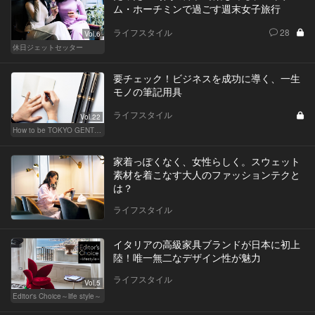
ム・ホーチミンで過ごす週末女子旅行
ライフスタイル
28
Vol.6
休日ジェットセッター
要チェック！ビジネスを成功に導く、一生
モノの筆記用具
ライフスタイル
Vol.22
How to be TOKYO GENTS 東京人よ、紳士たれ！
家着っぽくなく、女性らしく。スウェット
素材を着こなす大人のファッションテクと
は？
ライフスタイル
イタリアの高級家具ブランドが日本に初上
陸！唯一無二なデザイン性が魅力
ライフスタイル
Vol.5
Editor's Choice～life style～