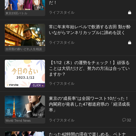
だ！
Vol.7
ライフスタイル
東京23区バトル
常に年末年始レベルで飲酒する吉田 類が酔
いながらマンネリカップルに諦めを説く
ライフスタイル
Vol.5
吉田類の酔いどれ人生相談
【1/12（木）の運勢をチェック！】頑張る
ことは大切だけど、努力の方法は合ってい
ますか？
ライフスタイル
東京の“成長率”は全国ワースト10だった！
内閣府が発表した47都道府県の「経済成長
率」
Vol.137
ライフスタイル
32
World Trend News
たった42時間の滞在で楽しめる、ベトナ