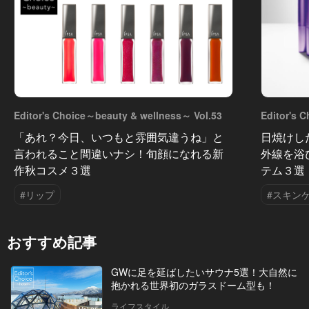
Editor's Choice～beauty & wellness～ Vol.53
Editor's 
「あれ？今日、いつもと雰囲気違うね」と
日焼けし
言われること間違いナシ！旬顔になれる新
外線を浴
作秋コスメ３選
テム３選
#リップ
#スキン
おすすめ記事
GWに足を延ばしたいサウナ5選！大自然に
抱かれる世界初のガラスドーム型も！
ライフスタイル