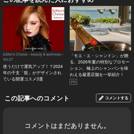
Editor's Choice～beauty & wellness～
「モエ・エ・シャンドン」が贈
Vol.27
る、2026年夏の特別なプロモー
使うだけで運気アップ！？2024
ション。極上のシャンパンを味
年の干支「龍」がデザインされ
わえる厳選店舗を一挙紹介！
ている開運コスメ3選
PR
この記事へのコメント
コメントする
コメントはまだありません。