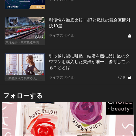
利便性を徹底比較！JRと私鉄の競合区間対
決10選
ライフスタイル
Vol.12
東洋経済・東京鉄道事情
引っ越し後に唖然…結婚を機に品川区のタ
ワマンを購入した夫婦が唯一、後悔してい
ることとは
Vol.1
ライフスタイル
9
不動産購入で損する人、得する人
フォローする